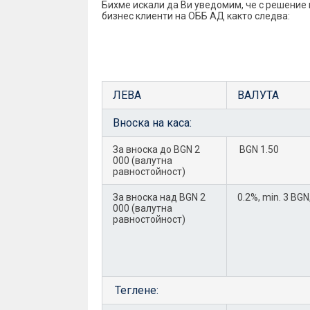
Бихме искали да Ви уведомим, че с решение н
бизнес клиенти на ОББ АД както следва:
Въвеждат се периодични преводи като
Преустановява се прилагането на Та
Въвеждате се прагове при извършване
ЛЕВА
ВАЛУТА
Вноска на каса:
За вноска до BGN 2
BGN 1.50
000 (валутна
равностойност)
За вноска над BGN 2
0.2%, min. 3 BG
000 (валутна
равностойност)
Теглене: