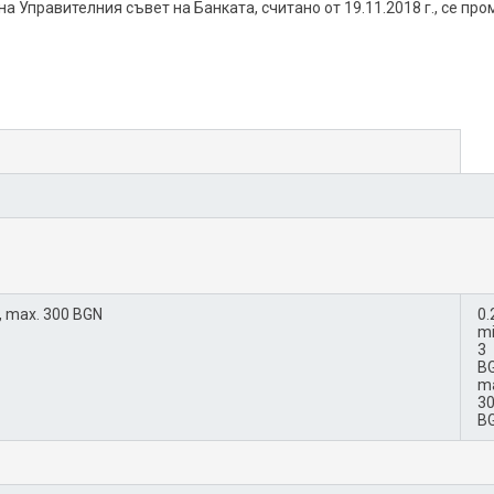
а Управителния съвет на Банката, считано от 19.11.2018 г., се пр
 нова тарифна позиция за клиенти, ползвали услугата преди 26.1
кса за съхранение на парични средства по сметки в BGN и EUR 
 на касови операции както следва:
N, max. 300 BGN
0.
mi
3
BG
m
3
B