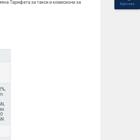
омяна Тарифата за такси и комисиони за
Курсове
1.2018 г.
на юридически лица и еднолични търговци
2%,
n.
N,
ax.
00
GN