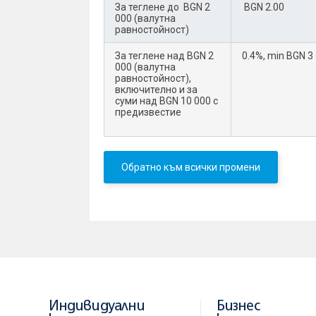
За теглене до BGN 2
BGN 2.00
000 (валутна
равностойност)
За теглене над BGN 2
0.4%, min BGN 3
000 (валутна
равностойност),
включително и за
суми над BGN 10 000 с
предизвестие
Обратно към всички промени
Индивидуални
Бизнес