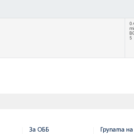
0.
m
B
5
За ОББ
Групата на