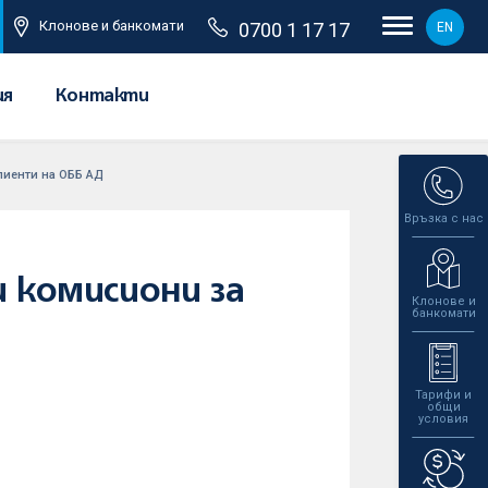
Клонове и банкомати
0700 1 17 17
EN
ия
Контакти
лиенти на ОББ АД
Връзка с нас
и комисиони за
Клонове и
банкомати
Тарифи и
общи
условия