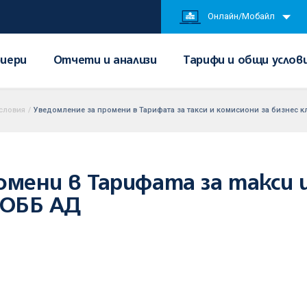
Онлайн/Мобайл
иери
Отчети и анализи
Тарифи и общи услов
условия
/
Уведомление за промени в Тарифата за такси и комисиони за бизнес к
омени в Тарифата за такси 
 ОББ АД