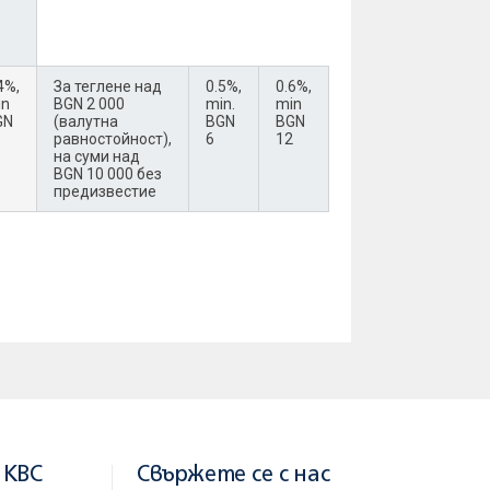
4%,
За теглене над
0.5%,
0.6%,
in
BGN 2 000
min.
min
GN
(валутна
BGN
BGN
равностойност),
6
12
на суми над
BGN 10 000 без
предизвестие
 KBC
Свържете се с нас