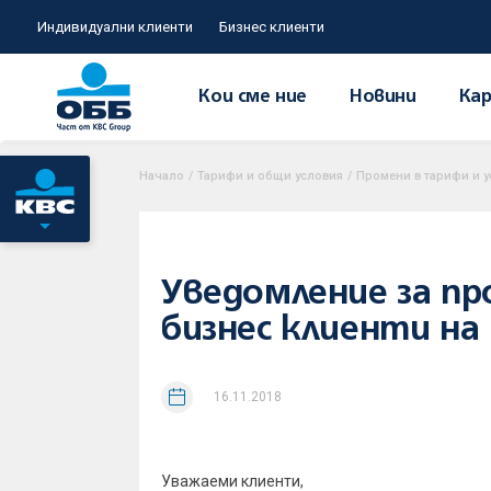
Индивидуални клиенти
Бизнес клиенти
Кои сме ние
Новини
Кар
Начало
/
Тарифи и общи условия
/
Промени в тарифи и 
Уведомление за пр
бизнес клиенти на
16.11.2018
Уважаеми клиенти,