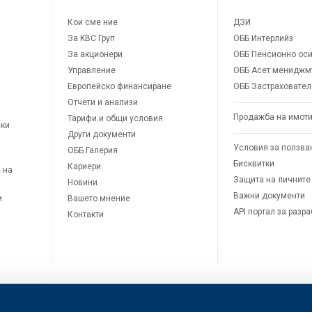
Кои сме ние
ДЗИ
За KBC Груп
ОББ Интерлийз
За акционери
ОББ Пенсионно оси
Управление
ОББ Асет мениджм
Европейско финансиране
ОББ Застраховател
Отчети и анализи
Продажба на имот
Тарифи и общи условия
ски
Други документи
Условия за ползва
ОББ Галерия
Бисквитки
Кариери
 на
Защита на личните
Новини
Важни документи
и
Вашето мнение
API портал за разр
Контакти