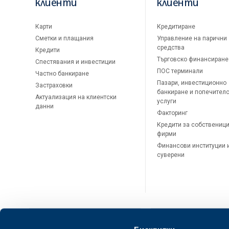
клиенти
клиенти
Карти
Кредитиране
Сметки и плащания
Управление на парични
средства
Кредити
Търговско финансиране
Спестявания и инвестиции
ПОС терминали
Частно банкиране
Пазари, инвестиционно
Застраховки
банкиране и попечител
Актуализация на клиентски
услуги
данни
Факторинг
Кредити за собственици
фирми
Финансови институции 
суверени