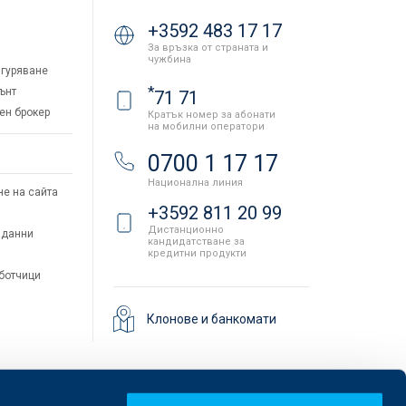
+3592 483 17 17
За връзка от страната и
чужбина
гуряване
*
ънт
71 71
ен брокер
Кратък номер за абонати
на мобилни оператори
и
0700 1 17 17
Национална линия
не на сайта
+3592 811 20 99
Дистанционно
 данни
кандидатстване за
кредитни продукти
аботчици
Клонове и банкомати