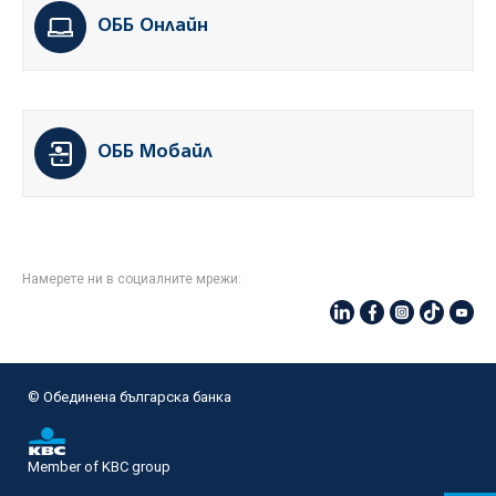
ОББ Онлайн
ОББ Мобайл
Намерете ни в социалните мрежи:
© Oбединена българска банка
Member of KBC group