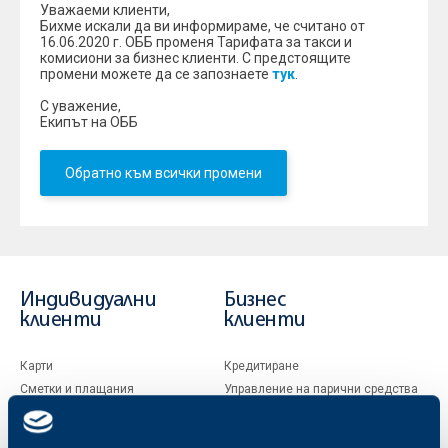
Уважаеми клиенти,
Бихме искали да ви информираме, че считано от
16.06.2020 г. ОББ променя Тарифата за такси и
комисиони за бизнес клиенти. С предстоящите
промени можете да се запознаете
тук
.
С уважение,
Екипът на ОББ
Обратно към всички промени
Индивидуални
Бизнес
клиенти
клиенти
Карти
Кредитиране
Сметки и плащания
Управление на парични средства
Кредити
Търговско финансиране
Спестявания и инвестиции
ПОС терминали