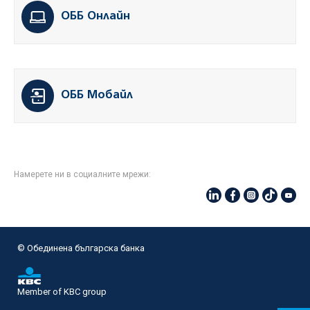
ОББ Онлайн
ОББ Мобайл
Намерете ни в социалните мрежи:
© Oбединена българска банка
Member of KBC group