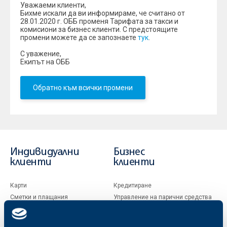
Уважаеми клиенти,
Бихме искали да ви информираме, че считано от
28.01.2020 г. ОББ променя Тарифата за такси и
комисиони за бизнес клиенти. С предстоящите
промени можете да се запознаете
тук
.
С уважение,
Екипът на ОББ
Обратно към всички промени
Индивидуални
Бизнес
клиенти
клиенти
Карти
Кредитиране
Сметки и плащания
Управление на парични средства
Кредити
Търговско финансиране
Спестявания и инвестиции
ПОС терминали