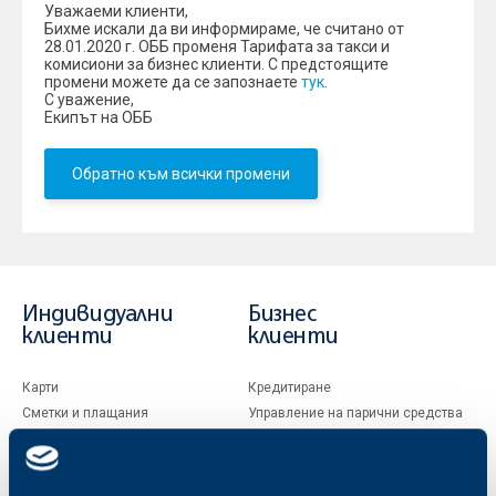
Уважаеми клиенти,
Бихме искали да ви информираме, че считано от
28.01.2020 г. ОББ променя Тарифата за такси и
комисиони за бизнес клиенти. С предстоящите
промени можете да се запознаете
тук
.
С уважение,
Екипът на ОББ
Обратно към всички промени
Индивидуални
Бизнес
клиенти
клиенти
Карти
Кредитиране
Сметки и плащания
Управление на парични средства
Кредити
Търговско финансиране
Спестявания и инвестиции
ПОС терминали
Частно банкиране
Пазари, инвестиционно банкиране