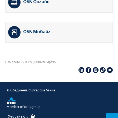
ОББ Онлайн
ОББ Мобайл
Намерете ни в социалните мрежи:
© Oбединена българска банка
Member of KBC group
eDesign
Уебсайт от: