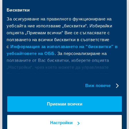
и попечителски услуги
Застраховки
Бисквитки
Факторинг
Актуализация на клиентски данни
Кредити за собственици на фирми
За осигуряване на правилното функциониране на
Финансови институции и суверени
уебсайта ние използваме „бисквитки“. Избирайки
опцията „Приемам всички“ Вие се съгласявате с
За ОББ
Групата на KBC
ползването на всички бисквитки в съответствие
с
Информация за използването на “бисквитки” в
Кои сме ние
ДЗИ
уебсайтовете на ОББ
. За персонализиране на
За KBC Груп
ОББ Интерлийз
ползваните от Вас бисквитки, изберете опцията
За акционери
ОББ Пенсионно осигуряване
„Настройки“, чрез която можете да управлявате
Управление
ОББ Асет мениджмънт
Вашите индивидуални предпочитания за ползвани
Европейско финансиране
ОББ Застрахователен брокер
бисквитки.
Отчети и анализи
Виж повече
Продажба на имоти
Тарифи и общи условия
Други документи
Условия за ползване на сайта
ОББ Галерия
Приемам всички
Бисквитки
Кариери
Защита на личните данни
Новини
Важни документи
Настройки
Вашето мнение
API портал за разработчици