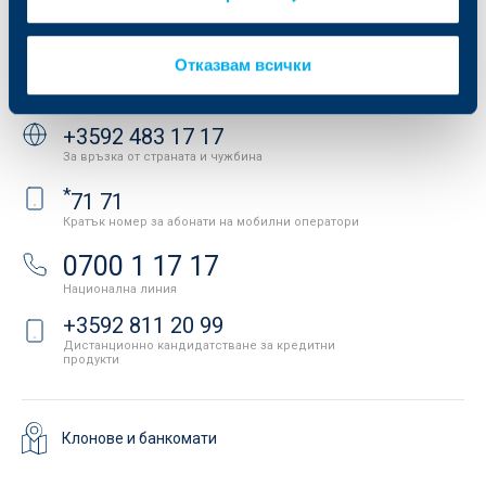
Важни документи
Вашето мнение
API портал за разработчици
Контакти
Отказвам всички
Свържете се с нас
+3592 483 17 17
За връзка от страната и чужбина
*
71 71
Кратък номер за абонати на мобилни оператори
0700 1 17 17
Национална линия
+3592 811 20 99
Дистанционно кандидатстване за кредитни
продукти
Клонове и банкомати