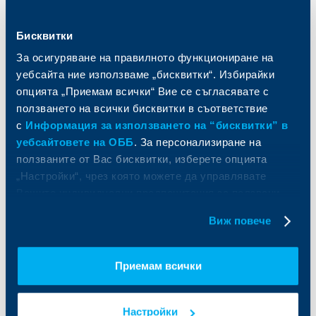
Спестявания и инвестиции
ПОС терминали
Частно банкиране
Пазари, инвестиционно банкиране
и попечителски услуги
Бисквитки
Застраховки
Факторинг
Актуализация на клиентски данни
За осигуряване на правилното функциониране на
Кредити за собственици на фирми
уебсайта ние използваме „бисквитки“. Избирайки
Финансови институции и суверени
опцията „Приемам всички“ Вие се съгласявате с
ползването на всички бисквитки в съответствие
За ОББ
Групата на KBC
с
Информация за използването на “бисквитки” в
уебсайтовете на ОББ
. За персонализиране на
Кои сме ние
ДЗИ
ползваните от Вас бисквитки, изберете опцията
За KBC Груп
ОББ Интерлийз
„Настройки“, чрез която можете да управлявате
За акционери
ОББ Пенсионно осигуряване
Вашите индивидуални предпочитания за ползвани
Управление
ОББ Асет мениджмънт
бисквитки.
Европейско финансиране
ОББ Застрахователен брокер
Виж повече
Отчети и анализи
Продажба на имоти
Тарифи и общи условия
Други документи
Приемам всички
Условия за ползване на сайта
ОББ Галерия
Бисквитки
Кариери
Защита на личните данни
Новини
Настройки