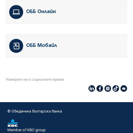
ОББ Онлайн
ОББ Мобайл
Намерете ни в социалните мрежи:
© Oбединена българска банка
Member of KBC group