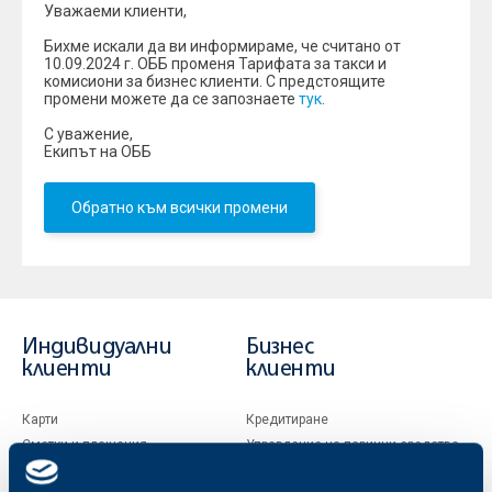
Уважаеми клиенти,
Бихме искали да ви информираме, че считано от
10.09.2024 г. ОББ променя Тарифата за такси и
комисиони за бизнес клиенти. С предстоящите
промени можете да се запознаете
тук
.
С уважение,
Екипът на ОББ
Обратно към всички промени
Индивидуални
Бизнес
клиенти
клиенти
Карти
Кредитиране
Сметки и плащания
Управление на парични средства
Кредити
Търговско финансиране