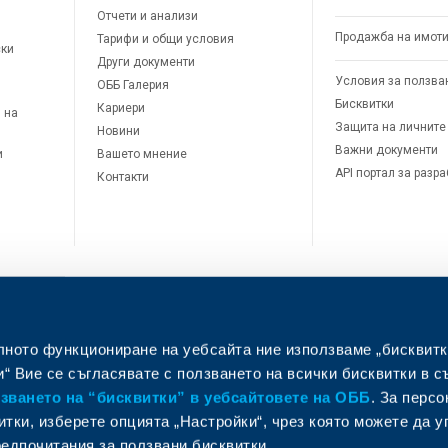
Отчети и анализи
Продажба на имот
Тарифи и общи условия
ски
Други документи
Условия за ползва
ОББ Галерия
Бисквитки
Кариери
 на
Защита на личните
Новини
Важни документи
и
Вашето мнение
API портал за разр
Контакти
лното функциониране на уебсайта ние използваме „бисквитк
л
“ Вие се съгласявате с ползването на всички бисквитки в с
ването на “бисквитки” в уебсайтовете на ОББ
. За перс
итки, изберете опцията „Настройки“, чрез която можете да 
едпочитания за ползвани бисквитки.