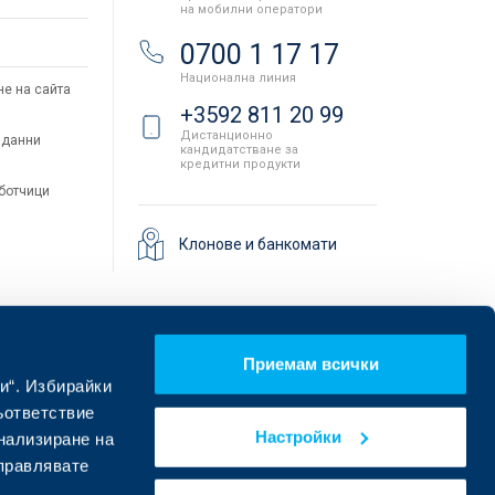
на мобилни оператори
и
0700 1 17 17
Национална линия
не на сайта
+3592 811 20 99
Дистанционно
 данни
кандидатстване за
кредитни продукти
аботчици
Клонове и банкомати
Приемам всички
и“. Избирайки
ъответствие
Настройки
онализиране на
управлявате
Намерете ни в социалните мрежи: