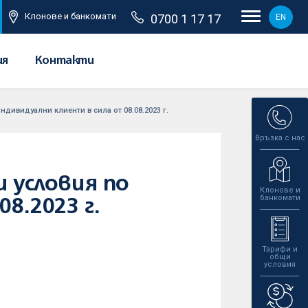
Клонове и банкомати
0700 1 17 17
EN
ия
Контакти
дивидуални клиенти в сила от 08.08.2023 г.
Връзка с нас
и условия по
Клонове и
банкомати
8.2023 г.
Тарифи и
общи
условия