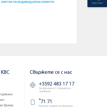
о сметки на индивидуални клиенти
.
Курсове
 KBC
Свържете се с нас
+3592 483 17 17
За връзка от страната и
чужбина
гуряване
*
ънт
71 71
ен брокер
Кратък номер за абонати