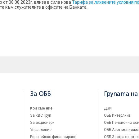
 от 08.08.2023г. влиза в сила нова
Тарифа за лихвените условия п
е към служителите в офисите на Банката.
За ОББ
Групата на
Кои сме ние
ДЗИ
За KBC Груп
ОББ Интерлийз
За акционери
ОББ Пенсионно оси
Управление
ОББ Асет мениджм
Европейско финансиране
ОББ Застраховател