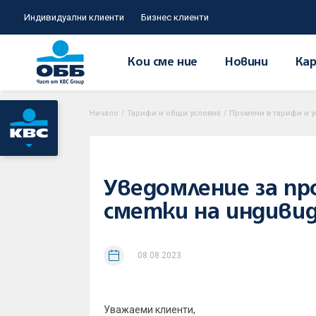
Индивидуални клиенти
Бизнес клиенти
Кои сме ние
Новини
Кар
Начало
/
Тарифи и общи условия
/
Промени в тарифи и 
Уведомление за пр
сметки на индивиду
08.08.2023
Уважаеми клиенти,