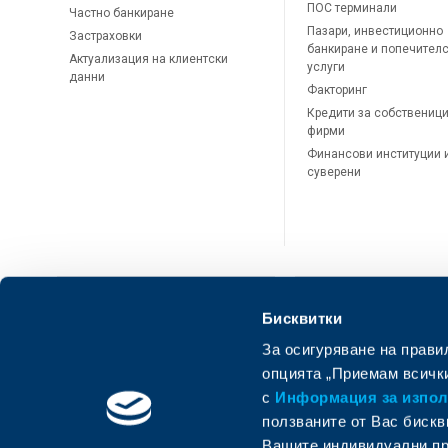
ПОС терминали
Частно банкиране
Пазари, инвестиционно
Застраховки
банкиране и попечител
Актуализация на клиентски
услуги
данни
Факторинг
Кредити за собственици
фирми
Финансови институции 
суверени
Бисквитки
За осигуряване на прави
ОББ Онлайн
ОББ Мобай
опцията „Приемам всички
с
Информация за използ
ползваните от Вас бискв
Вашите индивидуални пр