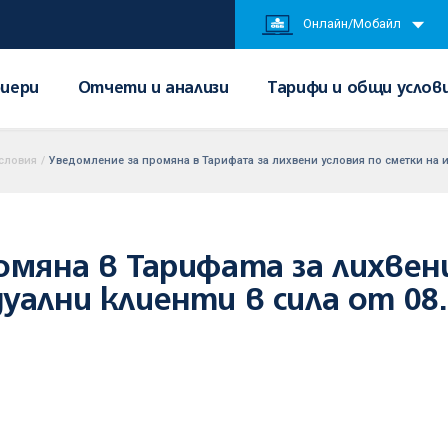
Онлайн/Мобайл
иери
Отчети и анализи
Тарифи и общи услов
условия
/
Уведомление за промяна в Тарифата за лихвени условия по сметки на ин
омяна в Тарифата за лихвен
ални клиенти в сила от 08.0