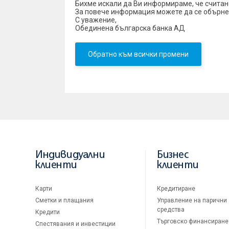
Бихме искали да Ви информираме, че считано
За повече информация можете да се обърнет
С уважение,
Обединена българска банка АД
Обратно към всички промени
Индивидуални
Бизнес
клиенти
клиенти
Карти
Кредитиране
Сметки и плащания
Управление на парични
средства
Кредити
Търговско финансиране
Спестявания и инвестиции