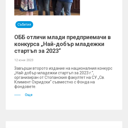
Събития
ОББ отличи млади предприемачи в
конкурсa „Най-добър младежки
стартъп за 2023“
12 юни 2023
Завърши второто издание на националния конкурс
„Най-добър младежки стартъп за 2023 г.“,
организиран от Стопанския факултет на СУ „Св.
Климент Охридски“ съвместно с Фонда на
фондовете.
Още