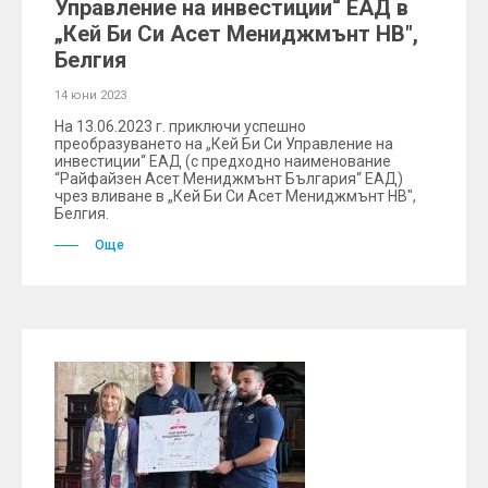
Управление на инвестиции“ ЕАД в
„Кей Би Си Асет Мениджмънт НВ",
Белгия
14 юни 2023
На 13.06.2023 г. приключи успешно
преобразуването на „Кей Би Си Управление на
инвестиции“ ЕАД (с предходно наименование
“Райфайзен Асет Мениджмънт България“ ЕАД)
чрез вливане в „Кей Би Си Асет Мениджмънт НВ",
Белгия.
Още