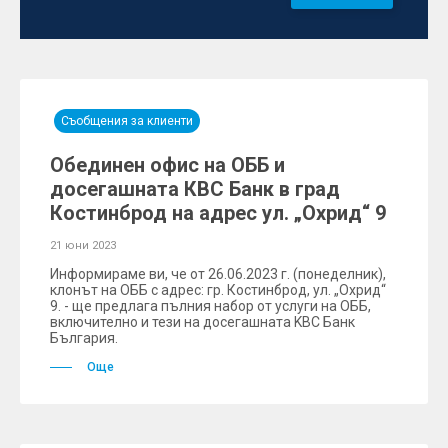
Съобщения за клиенти
Обединен офис на ОББ и
досегашната КBC Банк в град
Костинброд на адрес ул. „Охрид“ 9
21 юни 2023
Информираме ви, че от 26.06.2023 г. (понеделник),
клонът на ОББ с адрес: гр. Костинброд, ул. „Охрид“
9. - ще предлага пълния набор от услуги на ОББ,
включително и тези на досегашната KBC Банк
България.
Още