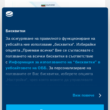
Бисквитки
За осигуряване на правилното функциониране на
уебсайта ние използваме „бисквитки“. Избирайки
опцията „Приемам всички“ Вие се съгласявате с
Бизнес
ползването на всички бисквитки в съответствие
ОББ: По-висок икономически ръст
с
Информация за използването на “бисквитки” в
от очаквания през първото
уебсайтовете на ОББ
. За персонализиране на
тримесечие
ползваните от Вас бисквитки, изберете опцията
„Настройки“, чрез която можете да управлявате
09 юни 2023
Вашите индивидуални предпочитания за ползвани
Анализирайки динамиката на брутния вътрешен
бисквитки.
продукт за първото тримесечие на тази година на
Виж повече
фона на спадаща, но все още висока инфлация,
ОББ коментира ключовите моменти въз основа на
наличните данни към момента.