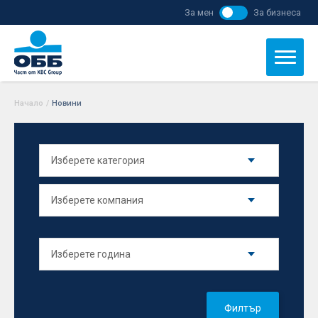
За мен
За бизнеса
Начало
/
Новини
Филтър