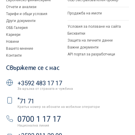
Европейско финансиране
ОББ Застрахователен брокер
Отчети и анализи
Продажба на имоти
Тарифи и общи условия
Други документи
Условия за ползване на сайта
ОББ Галерия
Бисквитки
Кариери
Защита на личните данни
Новини
Важни документи
Вашето мнение
API портал за разработчици
Контакти
Свържете се с нас
+3592 483 17 17
За връзка от страната и чужбина
*
71 71
Кратък номер за абонати на мобилни оператори
0700 1 17 17
Национална линия