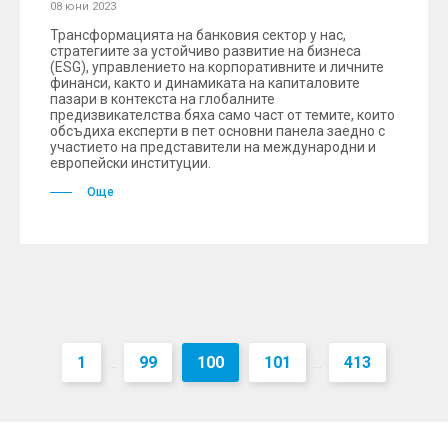
08 юни 2023
Трансформацията на банковия сектор у нас,
стратегиите за устойчиво развитие на бизнеса
(ESG), управлението на корпоративните и личните
финанси, както и динамиката на капиталовите
пазари в контекста на глобалните
предизвикателства бяха само част от темите, които
обсъдиха експерти в пет основни панела заедно с
участието на представители на международни и
европейски институции.
Още
1
99
100
101
413
...
...