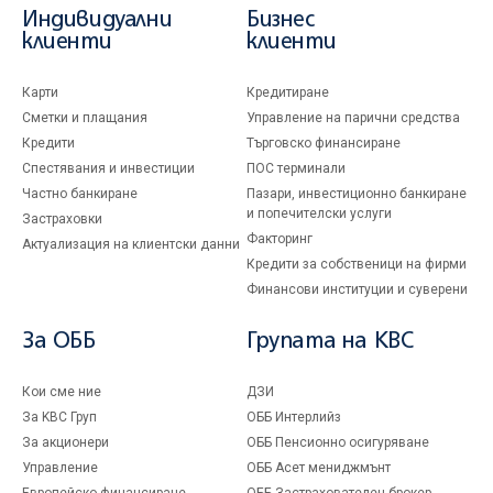
Индивидуални
Бизнес
клиенти
клиенти
Карти
Кредитиране
Сметки и плащания
Управление на парични средства
Кредити
Търговско финансиране
Спестявания и инвестиции
ПОС терминали
Частно банкиране
Пазари, инвестиционно банкиране
и попечителски услуги
Застраховки
Факторинг
Актуализация на клиентски данни
Кредити за собственици на фирми
Финансови институции и суверени
За ОББ
Групата на KBC
Кои сме ние
ДЗИ
За KBC Груп
ОББ Интерлийз
За акционери
ОББ Пенсионно осигуряване
Управление
ОББ Асет мениджмънт