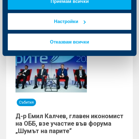
Приемам всички
Още
Настройки
Отказвам всички
Събития
Д-р Емил Калчев, главен икономист
на ОББ, взе участие във форума
„Шумът на парите“