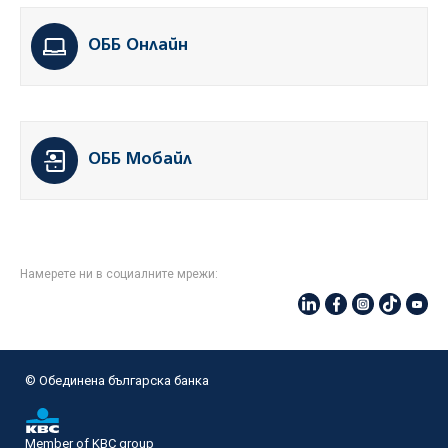
ОББ Онлайн
ОББ Мобайл
Намерете ни в социалните мрежи:
© Oбединена българска банка
Member of KBC group