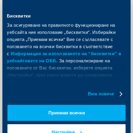
"Данъци и право" и лидер "Пазари" в EY.
Още
Бисквитки
За осигуряване на правилното функциониране на
уебсайта ние използваме „бисквитки“. Избирайки
опцията „Приемам всички“ Вие се съгласявате с
ползването на всички бисквитки в съответствие
Инициативи
с
Информация за използването на “бисквитки” в
уебсайтовете на ОББ
. За персонализиране на
ОББ стартира промоционална
ползваните от Вас бисквитки, изберете опцията
кампания за продажба на
„Настройки“, чрез която можете да управлявате
застраховка Гражданска
Вашите индивидуални предпочитания за ползвани
отговорност от ДЗИ
бисквитки.
Виж повече
23 май 2023
За периода 22.05.2023 г. до 25.06.2023 г. клиентите,
които сключат застраховката през ОББ Мобайл,
Приемам всички
могат да ползват отстъпка от 10% от цената
Още
Настройки