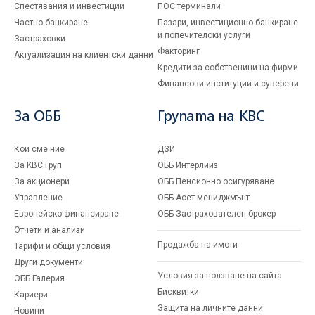
Спестявания и инвестиции
ПОС терминали
Частно банкиране
Пазари, инвестиционно банкиране
и попечителски услуги
Застраховки
Факторинг
Актуализация на клиентски данни
Кредити за собственици на фирми
Финансови институции и суверени
За ОББ
Групата на KBC
Кои сме ние
ДЗИ
За KBC Груп
ОББ Интерлийз
За акционери
ОББ Пенсионно осигуряване
Управление
ОББ Асет мениджмънт
Европейско финансиране
ОББ Застрахователен брокер
Отчети и анализи
Продажба на имоти
Тарифи и общи условия
Други документи
Условия за ползване на сайта
ОББ Галерия
Бисквитки
Кариери
Защита на личните данни
Новини