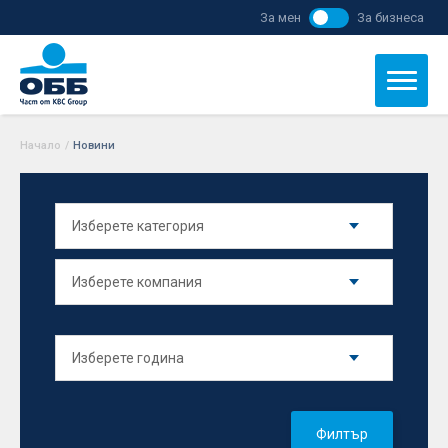
За мен
За бизнеса
Начало
/
Новини
Филтър