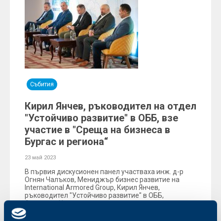
Събития
Кирил Янчев, ръководител на отдел
"Устойчиво развитие" в ОББ, взе
участие в "Среща на бизнеса в
Бургас и региона“
23 май 2023
В първия дискусионен панел участваха инж. д-р
Огнян Чалъков, Mениджър бизнес развитие на
International Armored Group, Кирил Янчев,
ръководител "Устойчиво развитие" в ОББ,
Станимир Николов, регионален представител на
Германската търговска камара, изпълнителен
директор на StoreIT и Милен Райков, съдружник