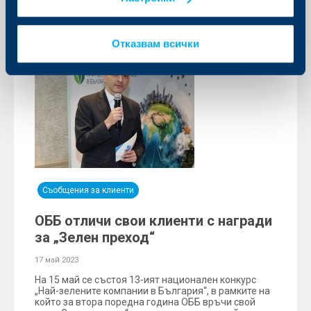
Отказвам всички
Съобщения за клиенти
ОББ отличи свои клиенти с награди
за „Зелен преход“
17 май 2023
На 15 май се състоя 13-ият национален конкурс
„Най-зелените компании в България“, в рамките на
който за втора поредна година ОББ връчи свой