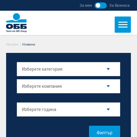
За мен
За бизнеса
Начало
/
Новини
Филтър