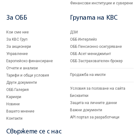
Финансови институции и суверени
За ОББ
Групата на KBC
Кои сме ние
ДЗИ
За KBC Груп
ОББ Интерлийз
За акционери
ОББ Пенсионно осигуряване
Управление
ОББ Асет мениджмънт
Европейско финансиране
ОББ Застрахователен брокер
Отчети и анализи
Продажба на имоти
Тарифи и общи условия
Други документи
Условия за ползване на сайта
ОББ Галерия
Бисквитки
Кариери
Защита на личните данни
Новини
Важни документи
Вашето мнение
API портал за разработчици
Контакти
Свържете се с нас