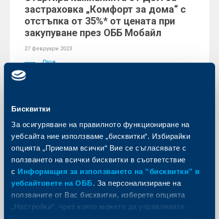
застраховка „Комфорт за дома“ с
отстъпка от 35%* от цената при
закупуване през ОББ Мобайл
27 февруари 2023
Още
Бисквитки
Съобщения за клиенти
За осигуряване на правилното функциониране на
уебсайта ние използваме „бисквитки“. Избирайки
Уведомление за разпространение
опцията „Приемам всички“ Вие се съгласявате с
на фалшиви имейли от името на
ползването на всички бисквитки в съответствие
ОББ
с
Информация за използването на “бисквитки” в
22 февруари 2023
уебсайтовете на ОББ
. За персонализиране на
ползваните от Вас бисквитки, изберете опцията
Още
„Настройки“, чрез която можете да управлявате
Вашите индивидуални предпочитания за ползвани