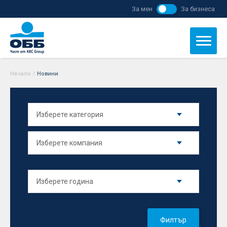
За мен
За бизнеса
Начало
/
Новини
Филтър