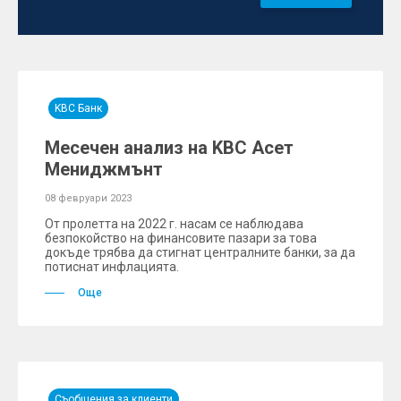
KBC Банк
Месечен анализ на KBC Асет
Мениджмънт
08 февруари 2023
От пролетта на 2022 г. насам се наблюдава
безпокойство на финансовите пазари за това
докъде трябва да стигнат централните банки, за да
потиснат инфлацията.
Още
Съобщения за клиенти