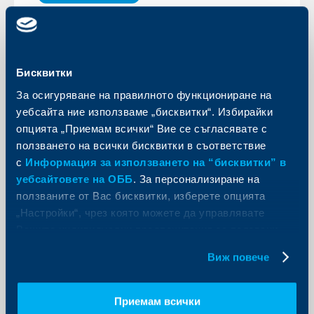
Фондовете на УД „КВС Управление
на Инвестиции“ ЕАД ще се влеят
във фондовете на УД „КВС Асет
Бисквитки
Мениджмънт“ НВ
За осигуряване на правилното функциониране на
31 януари 2023
уебсайта ние използваме „бисквитки“. Избирайки
Като част от интеграцията в рамките на КВС Груп в
опцията „Приемам всички“ Вие се съгласявате с
България, управителните органи на двете
дружества взеха решение за преобразуване чрез
ползването на всички бисквитки в съответствие
вливане, както следва:
с
Информация за използването на “бисквитки” в
Още
уебсайтовете на ОББ
. За персонализиране на
ползваните от Вас бисквитки, изберете опцията
„Настройки“, чрез която можете да управлявате
Вашите индивидуални предпочитания за ползвани
бисквитки.
Виж повече
KBC Банк
ОББ и КВС Банк България
Приемам всички
намаляват таксите за електронни