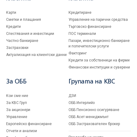
Карти
Кредитиране
Сметки и плащания
Управление на парични средства
Кредити
Търговско финансиране
Спестявания и инвестиции
ПОС терминали
Частно банкиране
Пазари, инвестиционно банкиране
и попечителски услуги
Застраховки
Факторинг
Актуализация на клиентски данни
Кредити за собственици на фирми
Финансови институции и суверени
За ОББ
Групата на KBC
Кои сме ние
ДЗИ
За KBC Груп
ОББ Интерлийз
За акционери
ОББ Пенсионно осигуряване
Управление
ОББ Асет мениджмънт
Европейско финансиране
ОББ Застрахователен брокер
Отчети и анализи