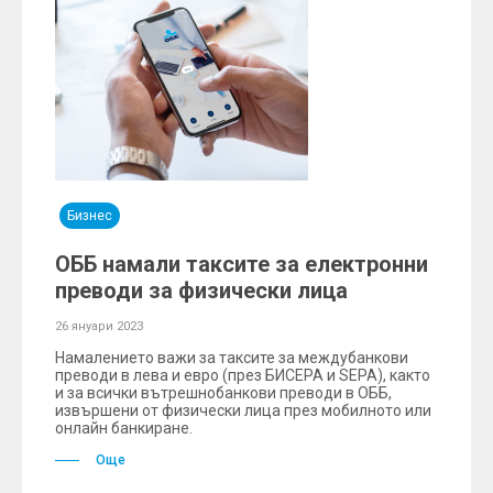
Бизнес
ОББ намали таксите за електронни
преводи за физически лица
26 януари 2023
Намалението важи за таксите за междубанкови
преводи в лева и евро (през БИСЕРА и SEPA), както
и за всички вътрешнобанкови преводи в ОББ,
извършени от физически лица през мобилното или
онлайн банкиране.
Още