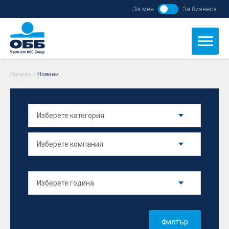
За мен
За бизнеса
Начало
/
Новини
Филтър