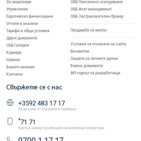
За акционери
ОББ Пенсионно осигуряване
Управление
ОББ Асет мениджмънт
Европейско финансиране
ОББ Застрахователен брокер
Отчети и анализи
Продажба на имоти
Тарифи и общи условия
Други документи
Условия за ползване на сайта
ОББ Галерия
Бисквитки
Кариери
Защита на личните данни
Новини
Важни документи
Вашето мнение
API портал за разработчици
Контакти
Свържете се с нас
+3592 483 17 17
За връзка от страната и чужбина
*
71 71
Кратък номер за абонати на мобилни оператори
0700 1 17 17