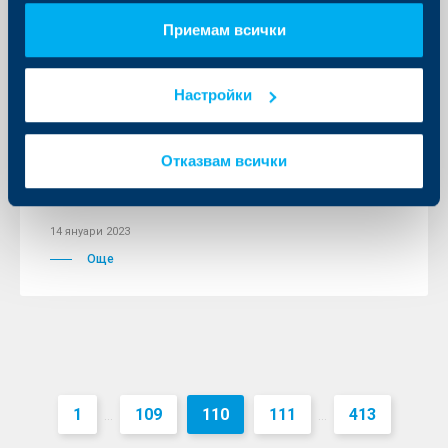
Приемам всички
Настройки
Съобщения за клиенти
Дежурните клонове на ОББ няма да
Отказвам всички
работят на 14-ти и 15-ти януари
2023
14 януари 2023
Още
1
109
110
111
413
...
...