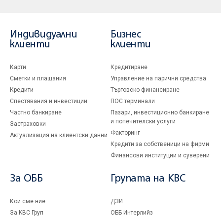
Индивидуални
Бизнес
клиенти
клиенти
Карти
Кредитиране
Сметки и плащания
Управление на парични средства
Кредити
Търговско финансиране
Спестявания и инвестиции
ПОС терминали
Частно банкиране
Пазари, инвестиционно банкиране
и попечителски услуги
Застраховки
Факторинг
Актуализация на клиентски данни
Кредити за собственици на фирми
Финансови институции и суверени
За ОББ
Групата на KBC
Кои сме ние
ДЗИ
За KBC Груп
ОББ Интерлийз