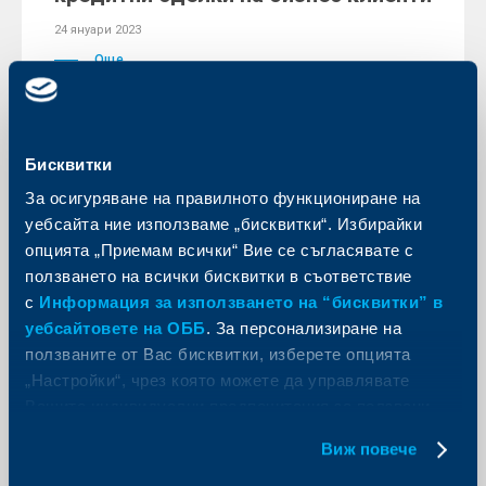
24 януари 2023
Още
Бисквитки
Съобщения за клиенти
За осигуряване на правилното функциониране на
уебсайта ние използваме „бисквитки“. Избирайки
Обновена: Временно
опцията „Приемам всички“ Вие се съгласявате с
преустановяване на достъпа до
ползването на всички бисквитки в съответствие
ОББ Мобайл от 20:00 ч. на 20 януари
с
Информация за използването на “бисквитки” в
(петък) до 22:00 ч. на 22 януари
уебсайтовете на ОББ
. За персонализиране на
(неделя)
ползваните от Вас бисквитки, изберете опцията
19 януари 2023
„Настройки“, чрез която можете да управлявате
Вашите индивидуални предпочитания за ползвани
Достъпът до приложението за мобилното
банкиране ОББ Мобайл е възстановен и може да се
бисквитки.
възползвате от услугите му.
Виж повече
Още