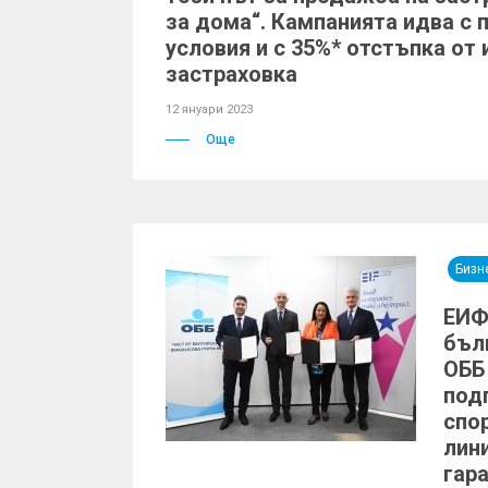
за дома“. Кампанията идва с
условия и с 35%* отстъпка от
застраховка
12 януари 2023
Още
Бизн
ЕИФ
бъл
ОББ
под
спо
лини
гар