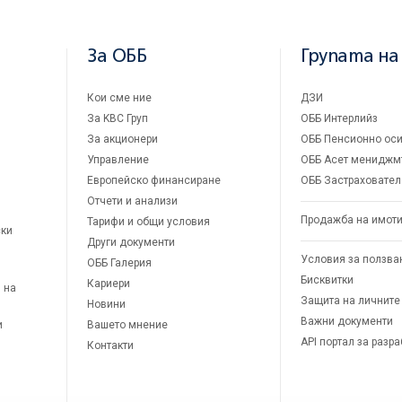
За ОББ
Групата на
Кои сме ние
ДЗИ
За KBC Груп
ОББ Интерлийз
За акционери
ОББ Пенсионно оси
Управление
ОББ Асет мениджм
Европейско финансиране
ОББ Застраховател
Отчети и анализи
Продажба на имот
Тарифи и общи условия
ски
Други документи
Условия за ползва
ОББ Галерия
Бисквитки
Кариери
 на
Защита на личните
Новини
Важни документи
и
Вашето мнение
API портал за разр
Контакти