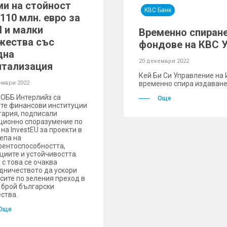
ми на стойност
KBC Банк
110 млн. евро за
 и малки
Временно спиране
жества със
фондове на КВС У
дна
20 декември 2022
итализация
Кей Би Си Управление на 
ември 2022
временно спира издаванет
 ОББ Интерлийз са
Още
те финансови институции
гария, подписали
ционно споразумение по
на InvestEU за проекти в
епа на
рентоспособността,
циите и устойчивостта.
 с това се очаква
дничеството да ускори
сите по зеления преход в
 брой български
ства.
Още