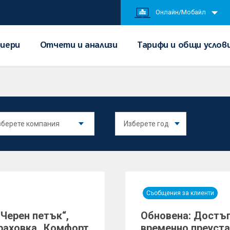
Онлайн/Мобайл
иери
Отчети и анализи
Тарифи и общи услов
Съобщения за клиенти
Черен петък“,
Обновена: Достъ
траховка „Комфорт
временно преуста