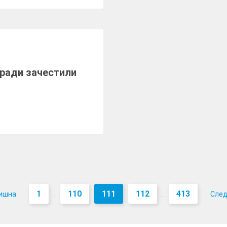
оради зачестили
1
110
111
112
413
ишна
Сле
...
...