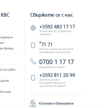
 KBC
Свържете се с нас
+3592 483 17 17
За връзка от страната и
чужбина
гуряване
*
ънт
71 71
ен брокер
Кратък номер за абонати
на мобилни оператори
и
0700 1 17 17
Национална линия
не на сайта
+3592 811 20 99
Дистанционно
 данни
кандидатстване за
кредитни продукти
аботчици
Клонове и банкомати