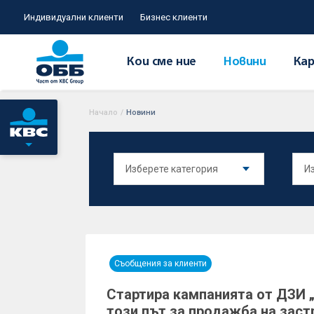
Индивидуални клиенти
Бизнес клиенти
Кои сме ние
Новини
Кар
Начало
/
Новини
Съобщения за клиенти
Стартира кампанията от ДЗИ „
този път за продажба на зас