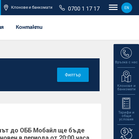
Клонове и банкомати
0700 1 17 17
EN
ия
Контакти
Връзка с нас
Филтър
Клонове и
банкомати
Тарифи и
общи
условия
път до ОББ Мобайл ще бъде
новен в периода от 20:00 часа