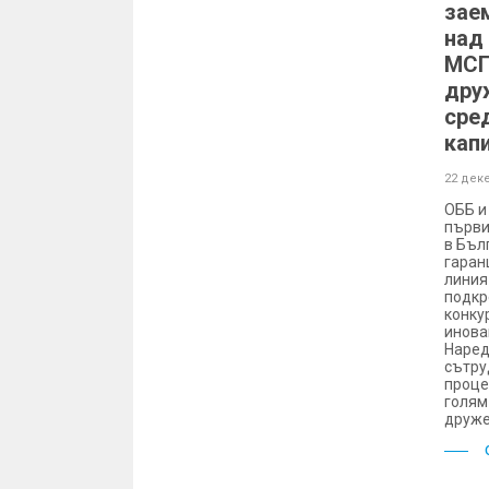
зае
над 
МСП
дру
сре
кап
22 дек
ОББ и
първи
в Бъл
гаран
линия 
подкр
конку
инова
Наред
сътру
проце
голям
друже