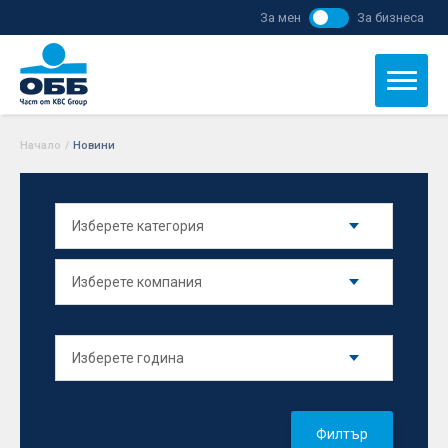
За мен
За бизнеса
Начало
/
Новини
Филтър