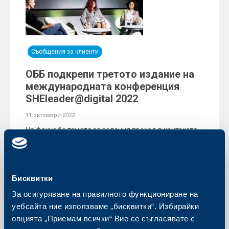
Съобщения за клиенти
ОББ подкрепи третото издание на
международната конференция
SHEleader@digital 2022
11 октомври 2022
На фокус бе темата за зеления преход в контекста
на женското лидерство и дигиталната
трансформация
Още
Бисквитки
За осигуряване на правилното функциониране на
уебсайта ние използваме „бисквитки“. Избирайки
опцията „Приемам всички“ Вие се съгласявате с