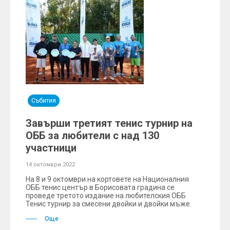
Събития
Завърши третият тенис турнир на
ОББ за любители с над 130
участници
14 октомври 2022
На 8 и 9 октомври на кортовете на Националния
ОББ тенис център в Борисовата градина се
проведе третото издание на любителския ОББ
Тенис турнир за смесени двойки и двойки мъже.
Още