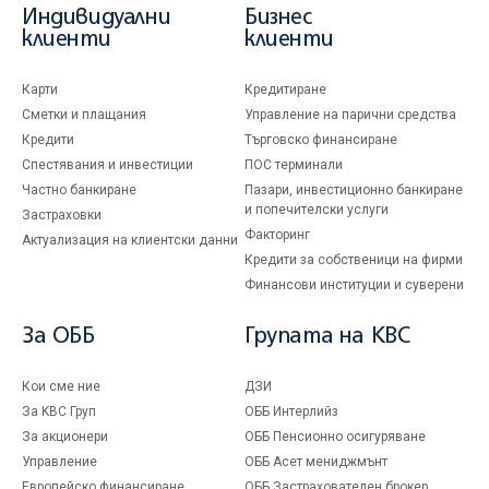
Индивидуални
Бизнес
клиенти
клиенти
Карти
Кредитиране
Сметки и плащания
Управление на парични средства
Кредити
Търговско финансиране
Спестявания и инвестиции
ПОС терминали
Частно банкиране
Пазари, инвестиционно банкиране
и попечителски услуги
Застраховки
Факторинг
Актуализация на клиентски данни
Кредити за собственици на фирми
Финансови институции и суверени
За ОББ
Групата на KBC
Кои сме ние
ДЗИ
За KBC Груп
ОББ Интерлийз
За акционери
ОББ Пенсионно осигуряване
Управление
ОББ Асет мениджмънт
Европейско финансиране
ОББ Застрахователен брокер