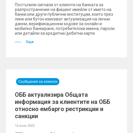
Постъпили сигнали от клиенти на банката за
разпространение на фишинг имейли от името на
банки или други публични институции, които през
линк или бутон изискват актуализация на лични
данни, верификационни кодове за онлайн и
мобилно банкиране, потребителски имена, пароли
или детайли за кредитни/дебитни карти.
Още
Съобщения за клиенти
ОББ актуализира Общата
информация за клиентите на ОББ
относно ембарго рестрикции и
санкции
16 юни 2022