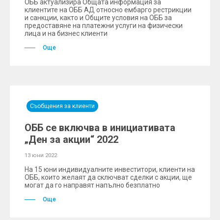
ОББ актуализира Общата информация за
клиентите на ОББ АД относно ембарго рестрикции
и санкции, както и Общите условия на ОББ за
предоставяне на платежни услуги на физически
лица и на бизнес клиенти
Още
Съобщения за клиенти
ОББ се включва в инициативата
„Ден за акции“ 2022
13 юни 2022
На 15 юни индивидуалните инвеститори, клиенти на
ОББ, които желаят да сключват сделки с акции, ще
могат да го направят напълно безплатно
Още