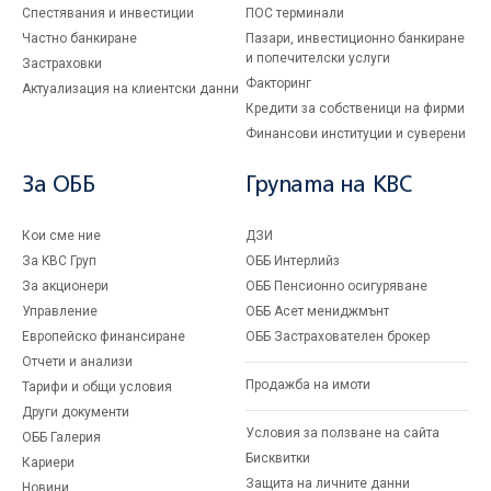
Спестявания и инвестиции
ПОС терминали
Частно банкиране
Пазари, инвестиционно банкиране
и попечителски услуги
Застраховки
Факторинг
Актуализация на клиентски данни
Кредити за собственици на фирми
Финансови институции и суверени
За ОББ
Групата на KBC
Кои сме ние
ДЗИ
За KBC Груп
ОББ Интерлийз
За акционери
ОББ Пенсионно осигуряване
Управление
ОББ Асет мениджмънт
Европейско финансиране
ОББ Застрахователен брокер
Отчети и анализи
Продажба на имоти
Тарифи и общи условия
Други документи
Условия за ползване на сайта
ОББ Галерия
Бисквитки
Кариери
Защита на личните данни
Новини