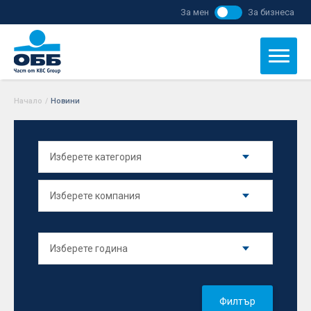
За мен
За бизнеса
Начало
/
Новини
Филтър