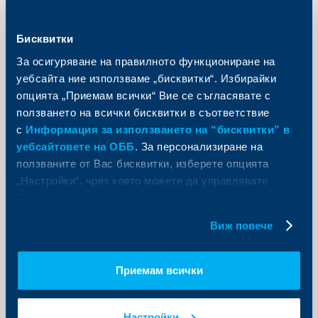
Бисквитки
За осигуряване на правилното функциониране на
уебсайта ние използваме „бисквитки“. Избирайки
опцията „Приемам всички“ Вие се съгласявате с
ползването на всички бисквитки в съответствие
с
Информация за използването на “бисквитки” в
уебсайтовете на ОББ
. За персонализиране на
ползваните от Вас бисквитки, изберете опцията
„Настройки“, чрез която можете да управлявате
Съобщения за клиенти
Вашите индивидуални предпочитания за ползвани
бисквитки.
ОББ създава мрежа от ипотечни
Виж повече
центрове в София, Варна, Пловдив
и Бургас
Приемам всички
10 юни 2022
Още
Настройки