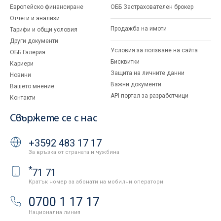
Европейско финансиране
ОББ Застрахователен брокер
Отчети и анализи
Продажба на имоти
Тарифи и общи условия
Други документи
Условия за ползване на сайта
ОББ Галерия
Бисквитки
Кариери
Защита на личните данни
Новини
Важни документи
Вашето мнение
API портал за разработчици
Контакти
Свържете се с нас
+3592 483 17 17
За връзка от страната и чужбина
*
71 71
Кратък номер за абонати на мобилни оператори
0700 1 17 17
Национална линия