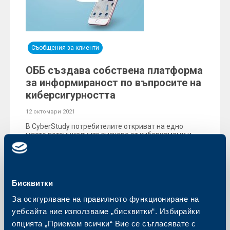
Съобщения за клиенти
ОББ създава собствена платформа
за информираност по въпросите на
киберсигурността
12 октомври 2021
В CyberStudy потребителите откриват на едно
място потенциалните рискове от киберизмами и
научават как да се защитят онлайн
Още
Бисквитки
За осигуряване на правилното функциониране на
уебсайта ние използваме „бисквитки“. Избирайки
опцията „Приемам всички“ Вие се съгласявате с