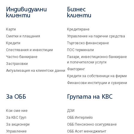
Индивидуални
Бизнес
клиенти
клиенти
Карти
Кредитиране
Сметки и плащания
Управление на парични средства
Кредити
Търговско финансиране
Спестявания и инвестиции
ПОС терминали
Частно банкиране
Пазари, инвестиционно банкиране
и попечителски услуги
Застраховки
Факторинг
Актуализация на клиентски данни
Кредити за собственици на фирми
Финансови институции и суверени
За ОББ
Групата на KBC
Кои сме ние
ДЗИ
За KBC Груп
ОББ Интерлийз
За акционери
ОББ Пенсионно осигуряване
Управление
ОББ Асет мениджмънт