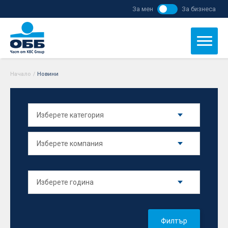
За мен
За бизнеса
Начало
/
Новини
Филтър