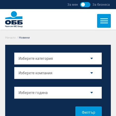
За мен
За бизнеса
Начало
/
Новини
Филтър