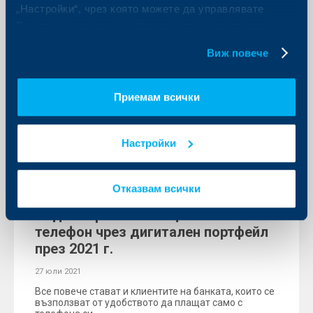
Тримесечен отчет към клиентите,
„Настройки“, чрез която можете да управлявате
притежаващи дялове във взаимни
Вашите индивидуални предпочитания за ползвани
фондове от КБС АМ и КБС АМ –
бисквитки.
Виж повече
клон България
29 юли 2021
Приемам всички
Още
Настройки
KBC Банк
Отказвам всички
Над 15% ръст в плащанията с
телефон чрез дигитален портфейл
през 2021 г.
27 юли 2021
Все повече стават и клиентите на банката, които се
възползват от удобството да плащат само с