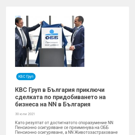
KBC Груп
КВС Груп в България приключи
сделката по придобиването на
бизнеса на NN в България
30 юли 2021
Като резултат от достигнатото споразумение NN
Пенсионно осигуряване се преименува на ОББ
Пенсионно осигуряване, а NN Животозастраховане