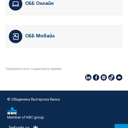
ОББ Онлайн
ОББ Мобайл
Намерете ни в социалните мрежи:
© Oбединена българска банка
Member of KBC group
eDesign
Уебсайт от: