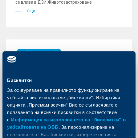
се влива в ДЗИ Животозастраховане
Още
Съобщения за клиенти
Сигнализираме за нов опит за
телефонна измама
Бисквитки
30 юли 2021
За осигуряване на правилното функциониране на
Още
уебсайта ние използваме „бисквитки“. Избирайки
опцията „Приемам всички“ Вие се съгласявате с
ползването на всички бисквитки в съответствие
с
Информация за използването на “бисквитки” в
уебсайтовете на ОББ
. За персонализиране на
Съобщения за клиенти
ползваните от Вас бисквитки, изберете опцията