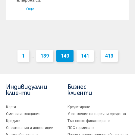
телефона си.
Още
1
139
140
141
413
...
...
Индивидуални
Бизнес
клиенти
клиенти
Карти
Кредитиране
Сметки и плащания
Управление на парични средства
Кредити
Търговско финансиране
Спестявания и инвестиции
ПОС терминали
Частно банкиране
Пазари, инвестиционно банкиране