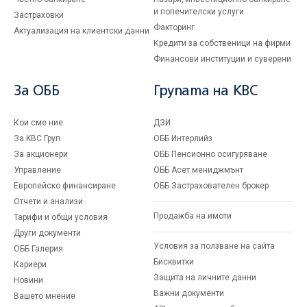
и попечителски услуги
Застраховки
Факторинг
Актуализация на клиентски данни
Кредити за собственици на фирми
Финансови институции и суверени
За ОББ
Групата на KBC
Кои сме ние
ДЗИ
За KBC Груп
ОББ Интерлийз
За акционери
ОББ Пенсионно осигуряване
Управление
ОББ Асет мениджмънт
Европейско финансиране
ОББ Застрахователен брокер
Отчети и анализи
Продажба на имоти
Тарифи и общи условия
Други документи
Условия за ползване на сайта
ОББ Галерия
Бисквитки
Кариери
Защита на личните данни
Новини
Важни документи
Вашето мнение