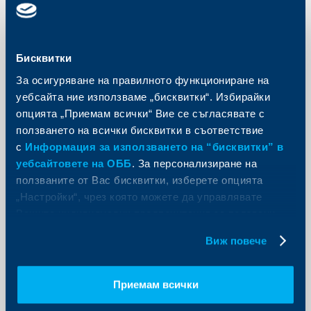
Бисквитки
Съобщения за клиенти
За осигуряване на правилното функциониране на
ОББ стартира изпращането на
уебсайта ние използваме „бисквитки“. Избирайки
регулярни отчети към своите
опцията „Приемам всички“ Вие се съгласявате с
клиенти с финансови инструменти
ползването на всички бисквитки в съответствие
с
Информация за използването на “бисквитки” в
29 април 2021
уебсайтовете на ОББ
. За персонализиране на
Още
ползваните от Вас бисквитки, изберете опцията
„Настройки“, чрез която можете да управлявате
Вашите индивидуални предпочитания за ползвани
бисквитки.
Виж повече
Съобщения за клиенти
ОББ се включва в инициативата
Приемам всички
„Ден за акции“ 2021