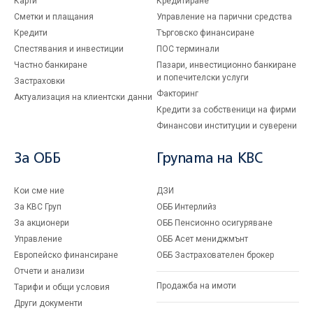
Карти
Кредитиране
Сметки и плащания
Управление на парични средства
Кредити
Търговско финансиране
Спестявания и инвестиции
ПОС терминали
Частно банкиране
Пазари, инвестиционно банкиране
и попечителски услуги
Застраховки
Факторинг
Актуализация на клиентски данни
Кредити за собственици на фирми
Финансови институции и суверени
За ОББ
Групата на KBC
Кои сме ние
ДЗИ
За KBC Груп
ОББ Интерлийз
За акционери
ОББ Пенсионно осигуряване
Управление
ОББ Асет мениджмънт
Европейско финансиране
ОББ Застрахователен брокер
Отчети и анализи
Продажба на имоти
Тарифи и общи условия
Други документи