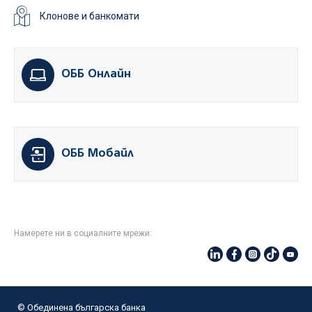
Клонове и банкомати
ОББ Онлайн
ОББ Мобайл
Намерете ни в социалните мрежи:
© Oбединена българска банка