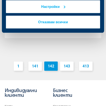
28 април 2021
Настройки
Индивидуалните инвеститори в български акции,
клиенти на ОББ, ще могат да направят покупко-
продажби на борсата без заплащане на такси към
Отказвам всички
посредници и институции
Още
1
141
142
143
413
...
...
Индивидуални
Бизнес
клиенти
клиенти