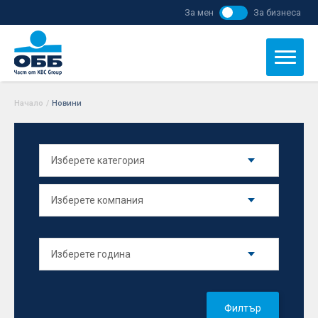
За мен
За бизнеса
Начало
/
Новини
Филтър