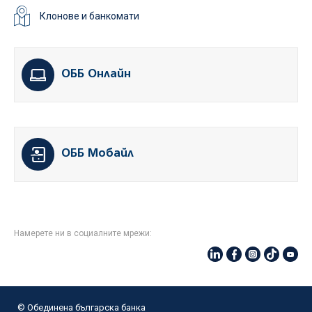
Клонове и банкомати
ОББ Онлайн
ОББ Мобайл
Намерете ни в социалните мрежи:
© Oбединена българска банка