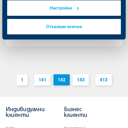
28 април 2021
Настройки
Индивидуалните инвеститори в български акции,
клиенти на ОББ, ще могат да направят покупко-
продажби на борсата без заплащане на такси към
Отказвам всички
посредници и институции
Още
1
141
142
143
413
...
...
Индивидуални
Бизнес
клиенти
клиенти