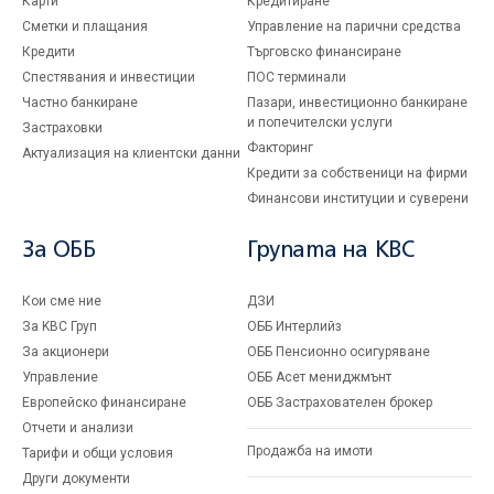
Карти
Кредитиране
Сметки и плащания
Управление на парични средства
Кредити
Търговско финансиране
Спестявания и инвестиции
ПОС терминали
Частно банкиране
Пазари, инвестиционно банкиране
и попечителски услуги
Застраховки
Факторинг
Актуализация на клиентски данни
Кредити за собственици на фирми
Финансови институции и суверени
За ОББ
Групата на KBC
Кои сме ние
ДЗИ
За KBC Груп
ОББ Интерлийз
За акционери
ОББ Пенсионно осигуряване
Управление
ОББ Асет мениджмънт
Европейско финансиране
ОББ Застрахователен брокер
Отчети и анализи
Продажба на имоти
Тарифи и общи условия
Други документи