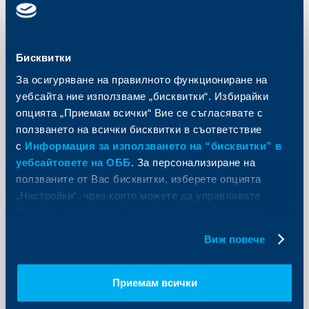
Бисквитки
Съобщения за клиенти
За осигуряване на правилното функциониране на
ОББ стартира изпращането на
уебсайта ние използваме „бисквитки“. Избирайки
регулярни отчети към своите
опцията „Приемам всички“ Вие се съгласявате с
клиенти с финансови инструменти
ползването на всички бисквитки в съответствие
с
Информация за използването на “бисквитки” в
29 април 2021
уебсайтовете на ОББ
. За персонализиране на
Още
ползваните от Вас бисквитки, изберете опцията
„Настройки“, чрез която можете да управлявате
Вашите индивидуални предпочитания за ползвани
бисквитки.
Виж повече
Съобщения за клиенти
ОББ се включва в инициативата
Приемам всички
„Ден за акции“ 2021