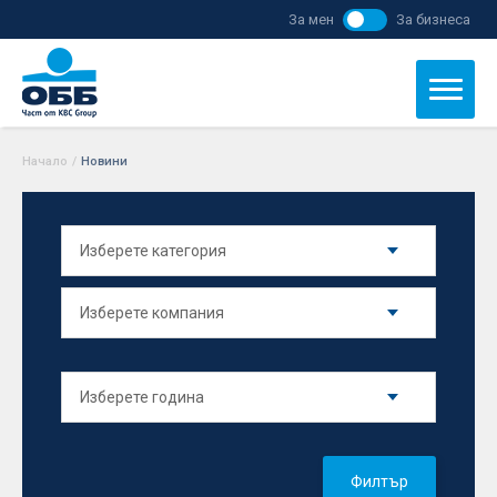
За мен
За бизнеса
Начало
/
Новини
Филтър