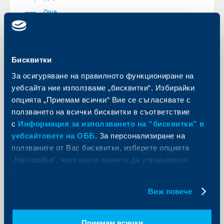
Още
Бисквитки
Иновации
За осигуряване на правилното функциониране на
уебсайта ние използваме „бисквитки“. Избирайки
ОББ Мобайл вече и с опция за
опцията „Приемам всички“ Вие се съгласявате с
заявяване и плащане на е-Винетка
ползването на всички бисквитки в съответствие
31 януари 2021
с
Информация за използването на “бисквитки” в
уебсайтовете на ОББ
. За персонализиране на
Новата функционалност е в унисон със стратегията
на ОББ да предостави на клиентите си мобилно
ползваните от Вас бисквитки, изберете опцията
приложение, предлагащо полезни услуги отвъд
„Настройки“, чрез която можете да управлявате
банковите
Вашите индивидуални предпочитания за ползвани
Още
бисквитки.
Виж повече
Приемам всички