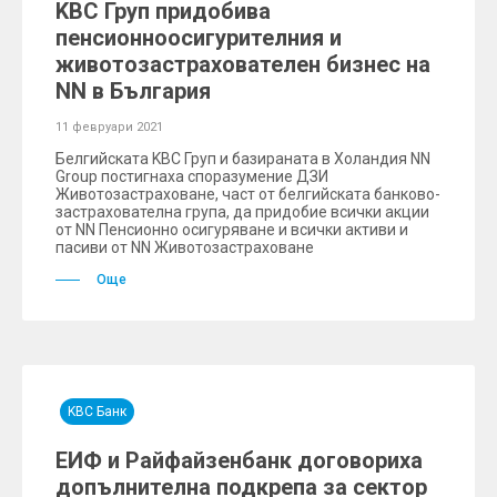
KBC Груп придобива
пенсионноосигурителния и
животозастрахователен бизнес на
NN в България
11 февруари 2021
Белгийската KBC Груп и базираната в Холандия NN
Group постигнаха споразумение ДЗИ
Животозастраховане, част от белгийската банково-
застрахователна група, да придобие всички акции
от NN Пенсионно осигуряване и всички активи и
пасиви от NN Животозастраховане
Още
KBC Банк
ЕИФ и Райфайзенбанк договориха
допълнителна подкрепа за сектор