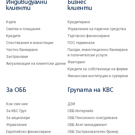
Индивидуални
Бизнес
клиенти
клиенти
Карти
Кредитиране
Сметки и плащания
Управление на парични средства
Кредити
Търговско финансиране
Спестявания и инвестиции
ПОС терминали
Частно банкиране
Пазари, инвестиционно банкиране
и попечителски услуги
Застраховки
Факторинг
Актуализация на клиентски данни
Кредити за собственици на фирми
Финансови институции и суверени
За ОББ
Групата на KBC
Кои сме ние
ДЗИ
За KBC Груп
ОББ Интерлийз
За акционери
ОББ Пенсионно осигуряване
Управление
ОББ Асет мениджмънт
Европейско финансиране
ОББ Застрахователен брокер