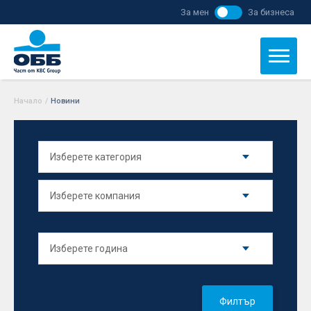
За мен
За бизнеса
Начало
/
Новини
Филтър