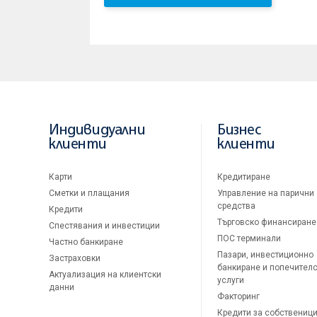
Индивидуални
Бизнес
клиенти
клиенти
Карти
Кредитиране
Сметки и плащания
Управление на парични
средства
Кредити
Търговско финансиране
Спестявания и инвестиции
ПОС терминали
Частно банкиране
Пазари, инвестиционно
Застраховки
банкиране и попечител
Актуализация на клиентски
услуги
данни
Факторинг
Кредити за собственици