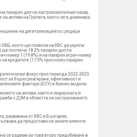
на пазарен дял на застрахователния пазар.
на активи на Групата, което сега доминира
отношение на дигитализацията с редица
 ОББ, което ще позволи на KBC да укрепи
 ще постигне 18.2% пазарен дял по
ач номер 1 (19.8%) и на пазарен играч номер
 на кредитите (17.0% прогнозен пазарен
стратегически фокус през периода 2022-2023
ност за бързо реагиране, ефективност и
авленските фактори (ЕСУ) в бизнес модела.
ението на активи, както и лидерската ѝ
ажби с ДЗИ в областта на застраховането.
а, развивана от КВС в България,
ължава да предоставя на своите клиенти
ина се радвам за това второ придобиване в