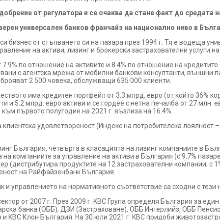
брение от регулатора и се очаква да стане факт до средата на
верен универсален банков франчайз на национално ниво в Бълга
и бизнес от стъпването си на пазара през 1994 г. Тя е водеща ун
правление на активи, лизинг и брокерски застрахователни услуги н
 от 7.9% по отношение на активите и 8.4% по отношение на кредити
лвани с агентска мрежа от мобилни банкови консултанти, външни 
рояват 2 500 човека, обслужващи 635 000 клиенти.
жеството има кредитен портфейл от 3.3 млрд. евро (от който 36% к
ти и 5.2 млрд. евро активи и се гордее с нетна печалба от 27 млн.
 към първото полугодие на 2021 г. възлиза на 16.4%.
 клиентска удовлетвореност (Индекс на потребителска лоялност – 
нг България, четвърта в класацията на лизинг компаниите в Бълг
на компаниите за управление на активи в България (с 9.7% пазаре
ер (дистрибутира продуктите на 12 застрахователни компании; с 1
веност на Райфайзенбанк България.
 и управлението на нормативното съответствие са сходни с тези н
ктор от 2007 г. През 2009 г. KBC Група определя България за един
рска банка (ОББ), ДЗИ (Застраховане), ОББ Интерлийз, ОББ Пенс
 и KBC Клон България. На 30 юли 2021 г. KBC придоби животозаст