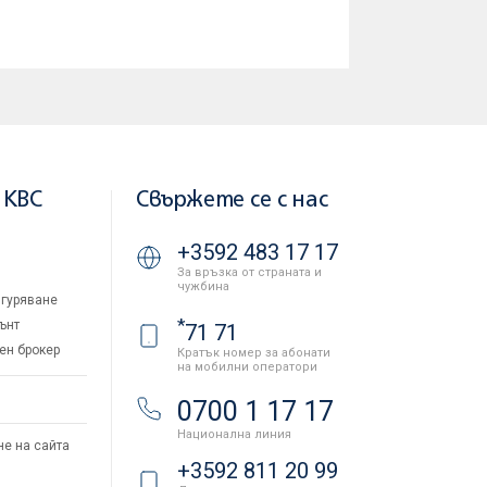
 KBC
Свържете се с нас
+3592 483 17 17
За връзка от страната и
чужбина
гуряване
*
ънт
71 71
ен брокер
Кратък номер за абонати
на мобилни оператори
и
0700 1 17 17
Национална линия
не на сайта
+3592 811 20 99