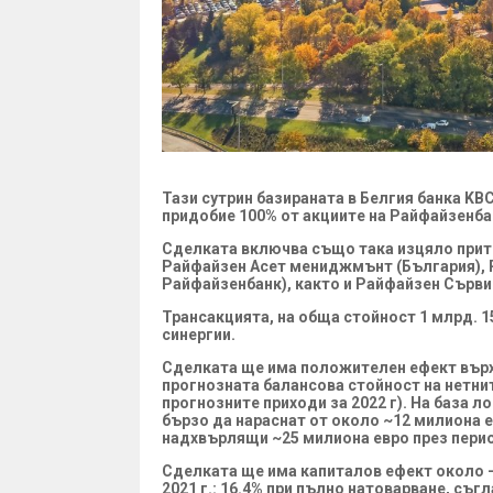
Тази сутрин базираната в Белгия банка KB
придобие 100% от акциите на Райфайзенба
Сделката включва също така изцяло прит
Райфайзен Асет мениджмънт (България), 
Райфайзенбанк), както и Райфайзен Сърви
Трансакцията, на обща стойност 1 млрд. 1
синергии.
Сделката ще има положителен ефект върху
прогнозната балансова стойност на нетните
прогнозните приходи за 2022 г). На база 
бързо да нараснат от около ~12 милиона ев
надхвърлящи ~25 милиона евро през период
Сделката ще има капиталов ефект около -1
2021 г.: 16.4% при пълно натоварване, съ