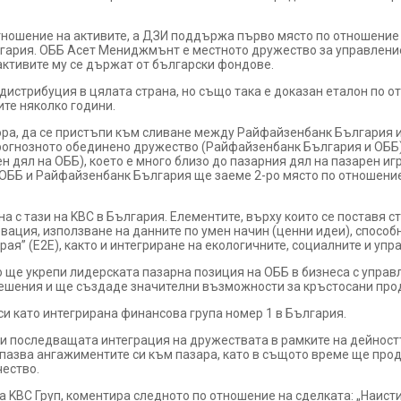
отношение на активите, а ДЗИ поддържа първо място по отношение 
ария. ОББ Асет Мениджмънт е местното дружество за управление 
 активите му се държат от български фондове.
 дистрибуция в цялата страна, но също така е доказан еталон по 
те няколко години.
ора, да се пристъпи към сливане между Райфайзенбанк България и
Прогнозното обединено дружество (Райфайзенбанк България и ОББ)
 дял на ОББ), което е много близо до пазарния дял на пазарен игр
т ОББ и Райфайзенбанк България ще заеме 2-ро място по отношение
а с тази на KBC в България. Елементите, върху които се поставя 
вация, използване на данните по умен начин (ценни идеи), способ
ая” (E2E), както и интегриране на екологичните, социалните и упр
ще укрепи лидерската пазарна позиция на ОББ в бизнеса с управл
ешения и ще създаде значителни възможности за кръстосани прод
и като интегрирана финансова група номер 1 в България.
 последващата интеграция на дружествата в рамките на дейностт
азва ангажиментите си към пазара, като в същото време ще прод
ество.
а KBC Груп, коментира следното по отношение на сделката: „Наист