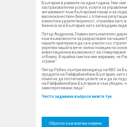
България в рамките на една година. Ние сме
застрахователни услуги, услуги за управлен
ангажимент към българския пазар и за подк
висококачествен бизнес с отлична репутация
клиентска удовлетвореност, отразява като 
бизнеса си в България, като затвърдим лиде
Петър Андронов, Главен изпълнителен дирек
към възможности за разрастване на нашия б
нашите критерии и да са в унисон със страт
укрепва нашата вече силна позиция на основ
инвестиционна възможност за стимулиране на
отблизо. В крайна сметка ние вярваме, че Р
страни.”
Питър Рубен, кънтри мениджър на KBC за Бъ
продукти на Райфайзенбанк България, като 
помогне да постигнем целите си и да си по
на Райфайзенбанк България и съм убеден, че
заинтересовани лица.”
Често задавани въпроси вижте тук.
Обратно към всички новини