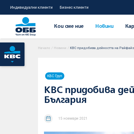
Индивидуални клиенти
Бизнес клиенти
Кои сме ние
Новини
Кар
Начало
/
Новини
/
KBC придобива дейността на Райфай
KBC Груп
KBC придобива де
България
15 ноември 2021