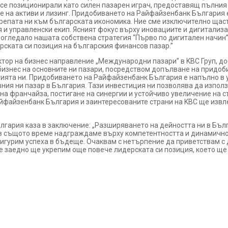
 се позиционирали като силен пазарен играч, предоставящ пълния
ие на активи и лизинг. Придобиването на Райфайзенбанк България
репата ни към българската икономика. Ние сме изключително щас
 и управленски екип. Ясният фокус върху иновациите и дигитализа
в огледало нашата собствена стратегия “Първо по дигитален начин
рската си позиция на българския финансов пазар.”
тор на бизнес направление „Международни пазари” в KBC Груп, до
изнес на основните ни пазари, посредством допълване на придобив
егията ни. Придобиването на Райфайзенбанк България е напълно в 
ния ни пазар в България. Тази инвестиция ни позволява да използ
 франчайза, постигане на синергии и устойчиво увеличение на ст
айфайзенбанк България и заинтересованите страни на KBC ще извл
лгария каза в заключение: „Разширяването на дейността ни в Бъл
в същото време надграждаме върху компетентността и динамичност
дсигурим успеха в бъдеще. Очаквам с нетърпение да приветствам с
 заедно ще укрепим още повече лидерската си позиция, което ще е