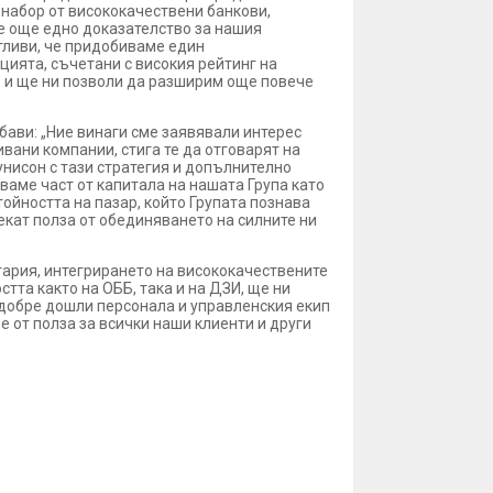
 набор от висококачествени банкови,
 е още едно доказателство за нашия
тливи, че придобиваме един
цията, съчетани с високия рейтинг на
” и ще ни позволи да разширим още повече
бави: „Ние винаги сме заявявали интерес
ани компании, стига те да отговарят на
унисон с тази стратегия и допълнително
ваме част от капитала на нашата Група като
ойността на пазар, който Групата познава
екат полза от обединяването на силните ни
гария, интегрирането на висококачествените
та както на ОББ, така и на ДЗИ, ще ни
 добре дошли персонала и управленския екип
 от полза за всички наши клиенти и други