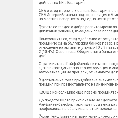
дейност на NN в България.
ОББ е сред първите 3 банки в България по 
ОББ Интерлийз заема водеща позиция в Бълг
на местния пазар, като над една четвърт от
Групата се гордее с добре развита мрежа за
дигитални решения, въведени през последни
Намеренията са, след одобрение от регулат
позициите си на българския банков пазар. 
отношение на активите (спрямо 10.3% пазарен
2 (18.4%). Освен това, Обединената банка о
дял).
Стратегията на Райфайзенбанк е много сходн
г., включват дигитална трансформация и ино
автоматизация на процеси „от началото до кр
В допълнение, това придобиване значително 
позиция при предоставянето на лизингови р
KBC ще консолидира още повече позицията с
До предстоящото приключване на сделката и
Райфайзенбанк България ще продължи да сп
професионално обслужване с най-високо кач
Йохан Тейс, Главен изпълнителен директор н