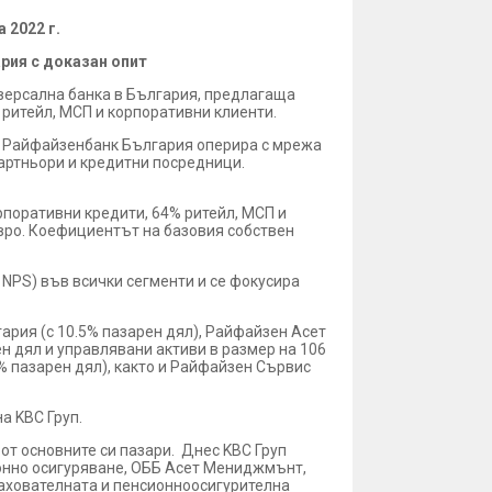
 2022 г.
рия с доказан опит
иверсална банка в България, предлагаща
а ритейл, МСП и корпоративни клиенти.
те. Райфайзенбанк България оперира с мрежа
партньори и кредитни посредници.
орпоративни кредити, 64% ритейл, МСП и
 евро. Коефициентът на базовия собствен
NPS) във всички сегменти и се фокусира
ария (с 10.5% пазарен дял), Райфайзен Асет
н дял и управлявани активи в размер на 106
% пазарен дял), както и Райфайзен Сървис
а KBC Груп.
 от основните си пазари. Днес KBC Груп
ионно осигуряване, ОББ Асет Мениджмънт,
рахователната и пенсионноосигурителна