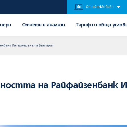
Онлайн/Мобайл
иери
Отчети и анализи
Тарифи и общи услов
зенбанк Интернешънъл в България
йността на Райфайзенбанк 