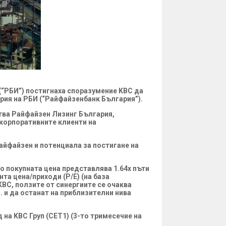
(“РБИ”) постигнаха споразумение KBC да
рия на РБИ (“Райфайзенбанк България”).
ва Райфайзен Лизинг България,
корпоративните клиенти на
Райфайзен и потенциала за постигане на
о покупната цена представлява 1.64x пъти
та цена/приходи (P/E) (на база
KBC, ползите от синергиите се очаква
. и да останат на приблизителни нива
на KBC Груп (CET1) (3-то тримесечие на