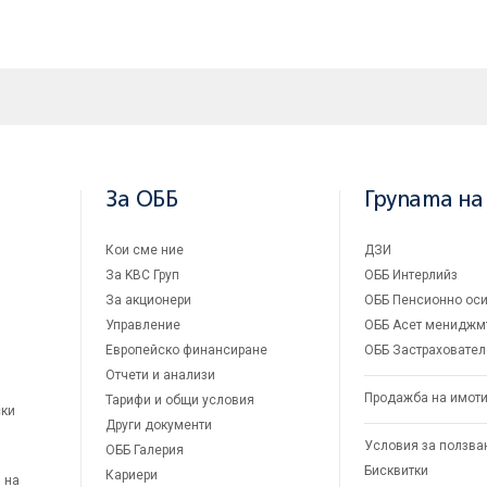
За ОББ
Групата на
Кои сме ние
ДЗИ
За KBC Груп
ОББ Интерлийз
За акционери
ОББ Пенсионно оси
Управление
ОББ Асет мениджм
Европейско финансиране
ОББ Застраховател
Отчети и анализи
Продажба на имот
Тарифи и общи условия
ски
Други документи
Условия за ползва
ОББ Галерия
Бисквитки
Кариери
 на