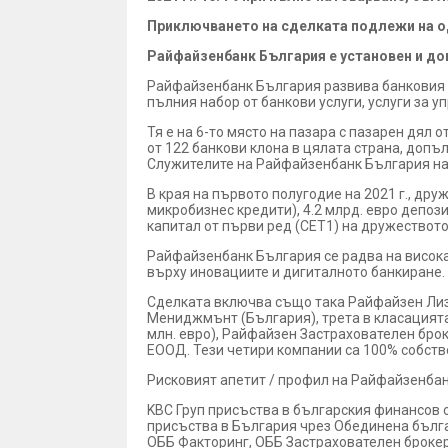
Приключването на сделката подлежи на одо
Райфайзенбанк България е установен и до
Райфайзенбанк България развива банковия с
пълния набор от банкови услуги, услуги за у
Тя е на 6-то място на пазара с пазарен дял
от 122 банкови клона в цялата страна, допъ
Служителите на Райфайзенбанк България наб
В края на първото полугодие на 2021 г., дру
микробизнес кредити), 4.2 млрд. евро депози
капитал от първи ред (CET1) на дружеството
Райфайзенбанк България се радва на висока
върху иновациите и дигиталното банкиране.
Сделката включва също така Райфайзен Лизи
Мениджмънт (България), трета в класацията 
млн. евро), Райфайзен Застрахователен брок
ЕООД. Тези четири компании са 100% собст
Рисковият апетит / профил на Райфайзенбанк
KBC Груп присъства в българския финансов се
присъства в България чрез Обединена бълга
ОББ Факторинг, ОББ Застрахователен брокер