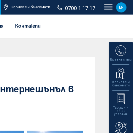
Клонове и банкомати
0700 1 17 17
EN
ия
Контакти
Връзка с нас
Клонове и
банкомати
Интернешънъл в
Тарифи и
общи
условия