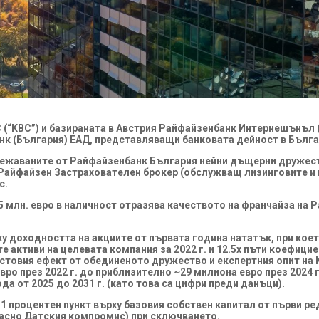
C (“KBC”) и базираната в Австрия Райфайзенбанк Интернешънъл 
нк (България) ЕАД, представляващи банковата дейност в Бълга
ежаваните от Райфайзенбанк България нейни дъщерни дружест
Райфайзен Застрахователен брокер (обслужващ лизинговите и 
с.
5 млн. евро в наличност отразява качеството на франчайза на 
 доходността на акциите от първата година нататък, при коет
 активи на целевата компания за 2022 г. и 12.5x пъти коефициен
лостовия ефект от обединеното дружество и експертния опит на 
ро през 2022 г. до приблизително ~29 милиона евро през 2024 г
а от 2025 до 2031 г. (като това са цифри преди данъци).
 процентен пункт върху базовия собствен капитал от първи ред 
гласно Датския компромис) при сключването.