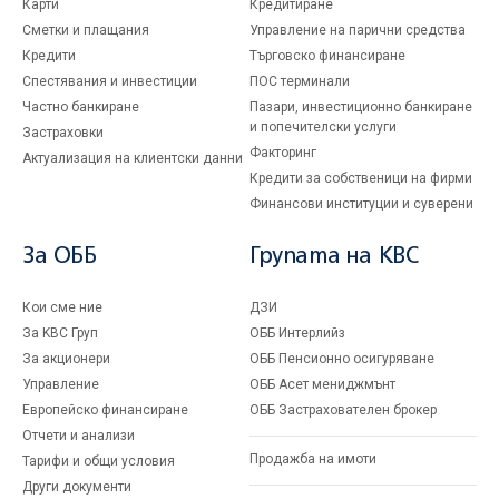
Карти
Кредитиране
Сметки и плащания
Управление на парични средства
Кредити
Търговско финансиране
Спестявания и инвестиции
ПОС терминали
Частно банкиране
Пазари, инвестиционно банкиране
и попечителски услуги
Застраховки
Факторинг
Актуализация на клиентски данни
Кредити за собственици на фирми
Финансови институции и суверени
За ОББ
Групата на KBC
Кои сме ние
ДЗИ
За KBC Груп
ОББ Интерлийз
За акционери
ОББ Пенсионно осигуряване
Управление
ОББ Асет мениджмънт
Европейско финансиране
ОББ Застрахователен брокер
Отчети и анализи
Продажба на имоти
Тарифи и общи условия
Други документи