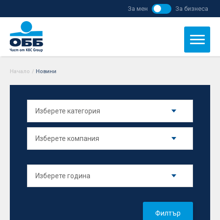
За мен
За бизнеса
Начало
/
Новини
Филтър