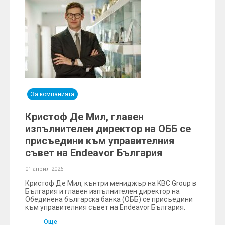
За компанията
Кристоф Де Мил, главен
изпълнителен директор на ОББ се
присъедини към управителния
съвет на Endeavor България
01 април 2026
Кристоф Де Мил, кънтри мениджър на KBC Group в
България и главен изпълнителен директор на
Обединена българска банка (ОББ) се присъедини
към управителния съвет на Endeavor България.
Още