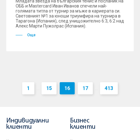
Младата звезда на българския тенис и посланик на
ОББ и Mastercard Иван Иванов спечели най-
голямата титла от турнир за мъже в кариерата си.
Световният №1 за юноши триумфира на турнира в
Тарагона (Испания), след унищожително 6:3, 6:2 над
Алекс Марти Пужолрас (Испания).
Още
1
15
16
17
413
...
...
Индивидуални
Бизнес
клиенти
клиенти