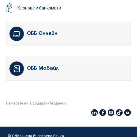
Клонове и банкомати
ОББ Онлайн
ОББ Мобайл
Намерете ни в социалните мрежи:
© Oбединена българска банка