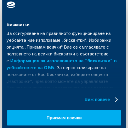
Бисквитки
За осигуряване на правилното функциониране на
уебсайта ние използваме „бисквитки“. Избирайки
Отговорност пред обществото
опцията „Приемам всички“ Вие се съгласявате с
ползването на всички бисквитки в съответствие
Служители на ОББ се включиха в
с
Информация за използването на “бисквитки” в
почистването на река Какач и
уебсайтовете на ОББ
. За персонализиране на
Северния парк в София като част
ползваните от Вас бисквитки, изберете опцията
от световната инициатива „Часът
„Настройки“, чрез която можете да управлявате
на Земята“
Вашите индивидуални предпочитания за ползвани
30 март 2026
бисквитки.
Виж повече
Дъждовното време в събота не спря служителите
на Обединена българска банка (ОББ), част от KBC
Group в България, които се включиха в
доброволческата акция за почистването на
Приемам всички
коритото на река Какач в Северния парк в София.
Още