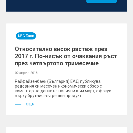
KBC Банк
Относително висок растеж през
2017 г. По-нисък от очаквания ръст
през четвъртото тримесечие
02 април 2018
Райфайзенбанк (България) ЕАД публикува
редовния си месечен икономически обзор с
коментар на данните, налични към март, с фокус
върху брутния вътрешен продукт.
Още