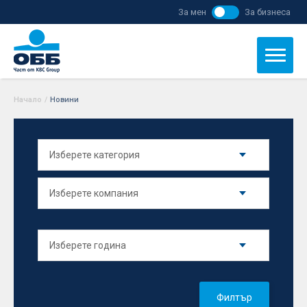
За мен
За бизнеса
Начало
/
Новини
Филтър