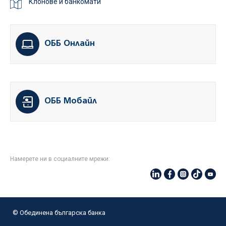
Клонове и банкомати
ОББ Онлайн
ОББ Мобайл
Намерете ни в социалните мрежи:
© Oбединена българска банка