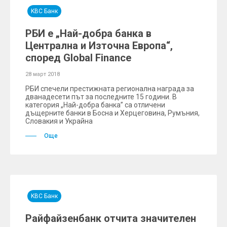
KBC Банк
РБИ е „Най-добра банка в
Централна и Източна Европа“,
според Global Finance
28 март 2018
РБИ спечели престижната регионална награда за
дванадесети път за последните 15 години. В
категория „Най-добра банка” са отличени
дъщерните банки в Босна и Херцеговина, Румъния,
Словакия и Украйна
Още
KBC Банк
Райфайзенбанк отчита значителен