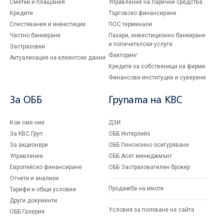
Сметки и плащания
Управление на парични средства
Кредити
Търговско финансиране
Спестявания и инвестиции
ПОС терминали
Частно банкиране
Пазари, инвестиционно банкиране
и попечителски услуги
Застраховки
Факторинг
Актуализация на клиентски данни
Кредити за собственици на фирми
Финансови институции и суверени
За ОББ
Групата на KBC
Кои сме ние
ДЗИ
За KBC Груп
ОББ Интерлийз
За акционери
ОББ Пенсионно осигуряване
Управление
ОББ Асет мениджмънт
Европейско финансиране
ОББ Застрахователен брокер
Отчети и анализи
Продажба на имоти
Тарифи и общи условия
Други документи
Условия за ползване на сайта
ОББ Галерия