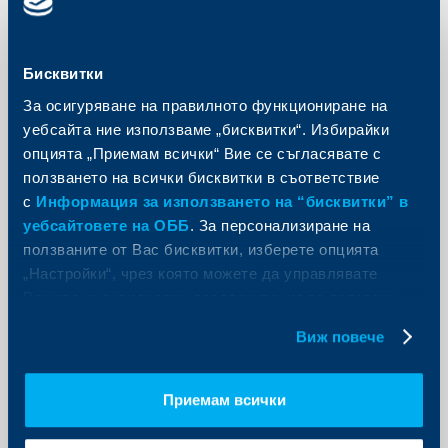
Още
Бисквитки
За осигуряване на правилното функциониране на
уебсайта ние използваме „бисквитки“. Избирайки
KBC Груп
опцията „Приемам всички“ Вие се съгласявате с
ползването на всички бисквитки в съответствие
Eдинно потребителско име за вход
с
Информация за използването на “бисквитки” в
в U-Online
уебсайтовете на ОББ
. За персонализиране на
16 март 2018
ползваните от Вас бисквитки, изберете опцията
16.03.2018
„Настройки“, чрез която можете да управлявате
Вашите индивидуални предпочитания за ползвани
Още
бисквитки.
Виж повече
Приемам всички
KBC Груп