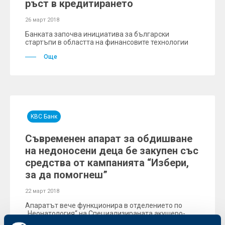
ръст в кредитирането
26 март 2018
Банката започва инициатива за български
стартъпи в областта на финансовите технологии
Още
KBC Банк
Съвременен апарат за обдишване
на недоносени деца бе закупен със
средства от кампанията “Избери,
за да помогнеш”
22 март 2018
Апаратът вече функционира в отделението по
„Неонатология“ на Специализираната акушеро-
гинекологична болница Шейново