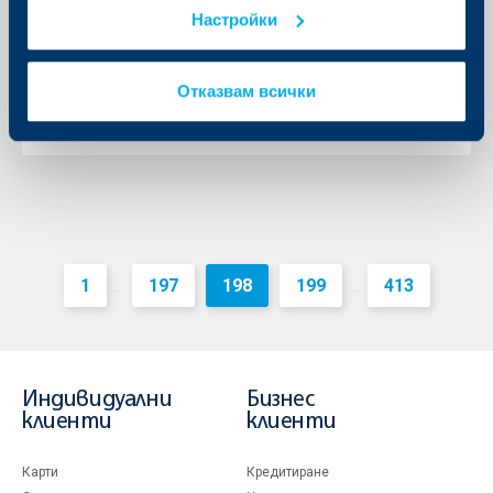
Технически проблем
Настройки
14 март 2018
14.03.2018
Отказвам всички
Още
1
197
198
199
413
...
...
Индивидуални
Бизнес
клиенти
клиенти
Карти
Кредитиране