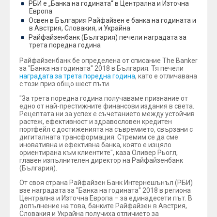
РБИ е „Банка на годината“ в Централна и Източна
Европа
Освен в България Райфайзен е банка на годината и
в Австрия, Словакия, и Украйна
Райфайзенбанк (България) печели наградата за
трета поредна година
Райфайзенбанк бе определена от списание The Banker
за "Банка на годината" 2018 в България. Тя печели
наградата за трета поредна година
, като е отличавана
с този приз общо шест пъти.
"За трета поредна година получаваме признание от
едно от най-престижните финансови издания в света.
Рецептата ни за успех е съчетанието между устойчив
растеж, ефективност и здравословен кредитен
портфейл с достиженията на съвремието, свързани с
дигиталната трансформация. Стремим се да сме
иновативна и ефективна банка, която е изцяло
ориентирана към клиентите", каза Оливер Рьогл,
главен изпълнителен директор на Райфайзенбанк
(България).
От своя страна Райфайзен Банк Интернешънъл (РБИ)
взе наградата за "Банка на годината" 2018 в региона
Централна и Източна Европа – за единадесети път. В
допълнение на това, банките Райфайзен в Австрия,
Словакия и Украйна получиха отличието за