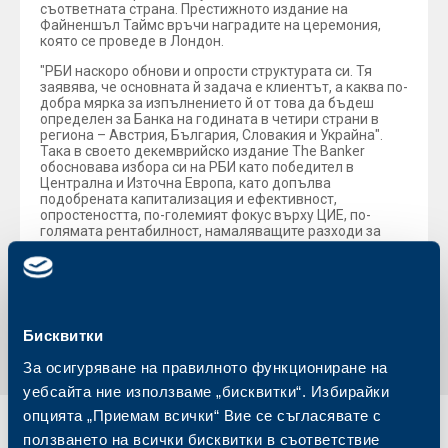
съответната страна. Престижното издание на
Файненшъл Таймс връчи наградите на церемония,
която се проведе в Лондон.
"РБИ наскоро обнови и опрости структурата си. Тя
заявява, че основната й задача е клиентът, а каква по-
добра мярка за изпълнението й от това да бъдеш
определен за Банка на годината в четири страни в
региона – Австрия, България, Словакия и Украйна".
Така в своето декемврийско издание The Banker
обосновава избора си на РБИ като победител в
Централна и Източна Европа, като допълва
подобрената капитализация и ефективност,
опростеността, по-големият фокус върху ЦИЕ, по-
голямата рентабилност, намаляващите разходи за
риск и технологичните нововъведения.
Обратно към всички новини
Бисквитки
За осигуряване на правилното функциониране на
уебсайта ние използваме „бисквитки“. Избирайки
опцията „Приемам всички“ Вие се съгласявате с
Индивидуални
Бизнес
ползването на всички бисквитки в съответствие