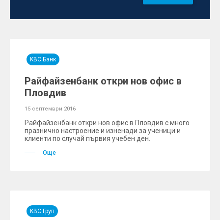
KBC Банк
Райфайзенбанк откри нов офис в
Пловдив
15 септември 2016
Райфайзенбанк откри нов офис в Пловдив с много
празнично настроение и изненади за ученици и
клиенти по случай първия учебен ден.
Още
KBC Груп