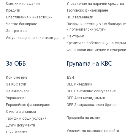
Сметки и плащания
Управление на парични средства
Кредити
Търговско финансиране
Спестявания и инвестиции
ПОС терминали
Частно банкиране
Пазари, инвестиционно банкиране
и попечителски услуги
Застраховки
Факторинг
Актуализация на клиентски данни
Кредити за собственици на фирми
Финансови институции и суверени
За ОББ
Групата на KBC
Кои сме ние
ДЗИ
За KBC Груп
ОББ Интерлийз
За акционери
ОББ Пенсионно осигуряване
Управление
ОББ Асет мениджмънт
Европейско финансиране
ОББ Застрахователен брокер
Отчети и анализи
Продажба на имоти
Тарифи и общи условия
Други документи
Условия за ползване на сайта
ОББ Галерия