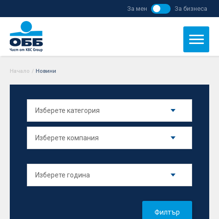
За мен
За бизнеса
Начало
/
Новини
Филтър