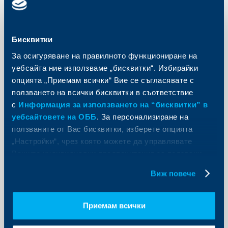
KBC Груп
Бисквитки
Работно време на ОББ на 10
За осигуряване на правилното функциониране на
септември 2016 г.
уебсайта ние използваме „бисквитки“. Избирайки
08 септември 2016
опцията „Приемам всички“ Вие се съгласявате с
ползването на всички бисквитки в съответствие
08.09.2016 г.
с
Информация за използването на “бисквитки” в
Още
уебсайтовете на ОББ
. За персонализиране на
ползваните от Вас бисквитки, изберете опцията
„Настройки“, чрез която можете да управлявате
Вашите индивидуални предпочитания за ползвани
бисквитки.
KBC Банк
Виж повече
Райфайзенбанк с промоционална
кампания за студентски кредити –
Приемам всички
6.5% фиксирана лихва