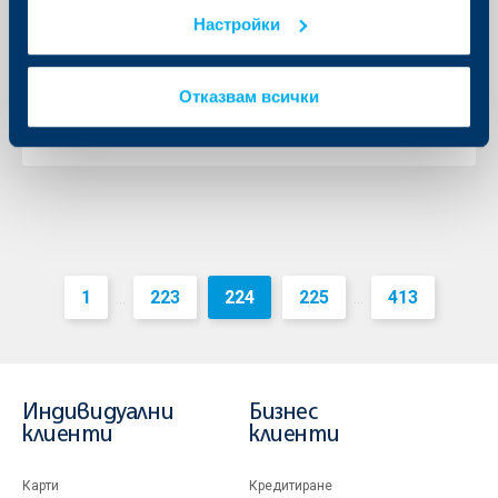
07 септември 2016
Настройки
Райфайзенбанк стартира промоционална кампания
за студентски кредити в рамките на програмата на
Министерството на образованието и науката за
финансиране на студентите и докторанти.
Отказвам всички
Още
1
223
224
225
413
...
...
Индивидуални
Бизнес
клиенти
клиенти
Карти
Кредитиране