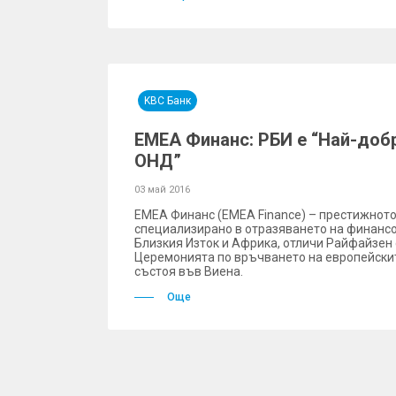
KBC Банк
EMEA Финанс: РБИ е “Най-добр
ОНД”
03 май 2016
EMEA Финанс (EMEA Finance) – престижното
специализирано в отразяването на финансо
Близкия Изток и Африка, отличи Райфайзен 
Церемонията по връчването на европейскит
състоя във Виена.
Още