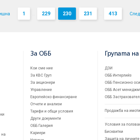
1
229
230
231
413
ишна
Сле
...
...
За ОББ
Групата на
Кои сме ние
ДЗИ
За KBC Груп
ОББ Интерлийз
За акционери
ОББ Пенсионно оси
Управление
ОББ Асет мениджм
Европейско финансиране
ОББ Застраховател
Отчети и анализи
Продажба на имот
Тарифи и общи условия
ски
Други документи
Условия за ползва
ОББ Галерия
Бисквитки
Кариери
 на
Защита на личните