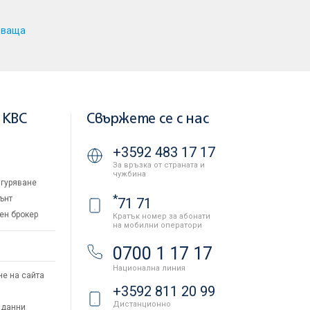
дваща
 KBC
Свържете се с нас
+3592 483 17 17
За връзка от страната и
чужбина
гуряване
*
ънт
71 71
ен брокер
Кратък номер за абонати
на мобилни оператори
и
0700 1 17 17
Национална линия
не на сайта
+3592 811 20 99
Дистанционно
 данни