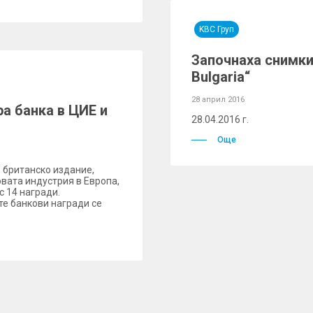
KBC Груп
Започнаха снимкит
Bulgaria“
28 април 2016
а банка в ЦИЕ и
28.04.2016 г.
Още
 британско издание,
вата индустрия в Европа,
с 14 награди.
е банкови награди се