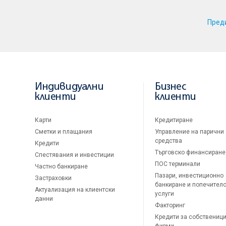
Пред
Индивидуални
Бизнес
клиенти
клиенти
Карти
Кредитиране
Сметки и плащания
Управление на парични
средства
Кредити
Търговско финансиране
Спестявания и инвестиции
ПОС терминали
Частно банкиране
Пазари, инвестиционно
Застраховки
банкиране и попечител
Актуализация на клиентски
услуги
данни
Факторинг
Кредити за собственици