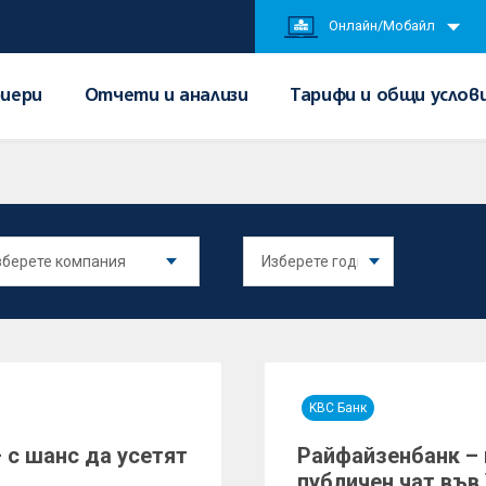
Онлайн/Мобайл
иери
Отчети и анализи
Тарифи и общи услов
KBC Банк
 с шанс да усетят
Райфайзенбанк – 
публичен чат във 