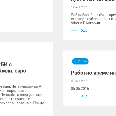
12 май 2016
Райфайзенбанк (България)
стартира публичен чат във
Viber в България.
Още
KBC Груп
РБИ с
 млн. евро
Работно време на 
05 май 2016
ен Банк Интернешънъл АГ
05.05.2016 г.
лн. евро, което
. Печалбата след данъци
Още
миналата година и
 печалба нарасна с 37% до