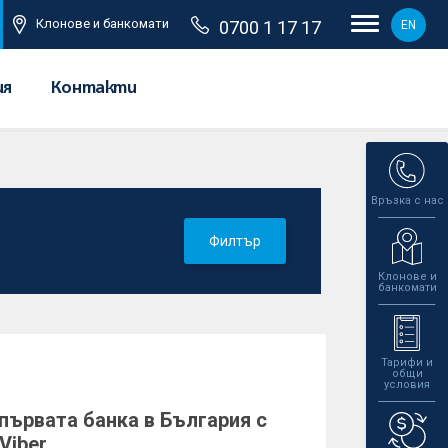
Клонове и банкомати
0700 1 17 17
EN
ия
Контакти
Връзка с нас
Филтър
Клонове и
банкомати
Тарифи и
общи
условия
първата банка в България с
Viber