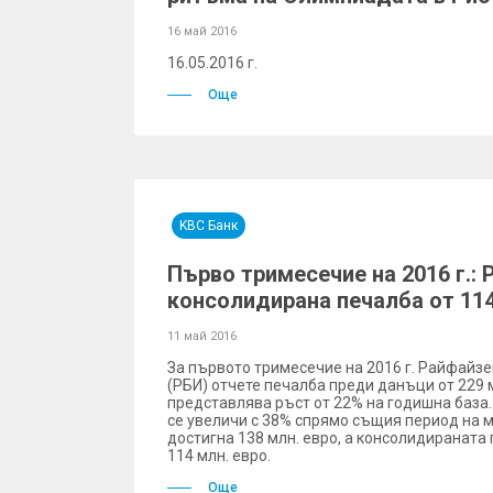
16 май 2016
16.05.2016 г.
Още
KBC Банк
Първо тримесечие на 2016 г.: 
консолидирана печалба от 114
11 май 2016
За първото тримесечие на 2016 г. Райфайз
(РБИ) отчете печалба преди данъци от 229 м
представлява ръст от 22% на годишна база
се увеличи с 38% спрямо същия период на 
достигна 138 млн. евро, а консолидираната
114 млн. евро.
Още