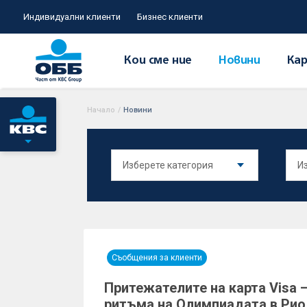
Индивидуални клиенти
Бизнес клиенти
Кои сме ние
Новини
Кар
Начало
/
Новини
Съобщения за клиенти
Притежателите на карта Visa –
ритъма на Олимпиадата в Рио