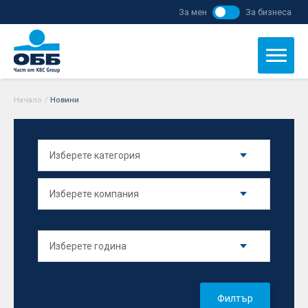
За мен
За бизнеса
Начало
/
Новини
Филтър