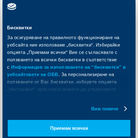
KBC Банк
Райфайзенбанк: Експортът и
Бисквитки
потреблението задвижиха ръста
За осигуряване на правилното функциониране на
на БВП
уебсайта ние използваме „бисквитки“. Избирайки
опцията „Приемам всички“ Вие се съгласявате с
07 януари 2016
ползването на всички бисквитки в съответствие
Райфайзенбанк (България) ЕАД публикува
редовния си месечен икономически обзор с
с
Информация за използването на “бисквитки” в
коментар на данните, налични към декември.
уебсайтовете на ОББ
. За персонализиране на
Още
ползваните от Вас бисквитки, изберете опцията
„Настройки“, чрез която можете да управлявате
Вашите индивидуални предпочитания за ползвани
бисквитки.
Виж повече
KBC Груп
Приемам всички
ОББ влезе в нов етап на развитието
на своя общозастрахователен