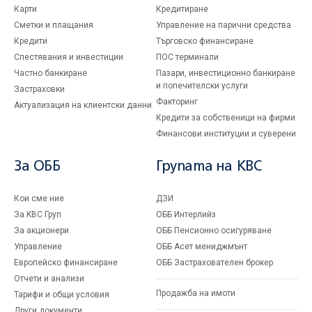
Карти
Кредитиране
Сметки и плащания
Управление на парични средства
Кредити
Търговско финансиране
Спестявания и инвестиции
ПОС терминали
Частно банкиране
Пазари, инвестиционно банкиране
и попечителски услуги
Застраховки
Факторинг
Актуализация на клиентски данни
Кредити за собственици на фирми
Финансови институции и суверени
За ОББ
Групата на KBC
Кои сме ние
ДЗИ
За KBC Груп
ОББ Интерлийз
За акционери
ОББ Пенсионно осигуряване
Управление
ОББ Асет мениджмънт
Европейско финансиране
ОББ Застрахователен брокер
Отчети и анализи
Продажба на имоти
Тарифи и общи условия
Други документи