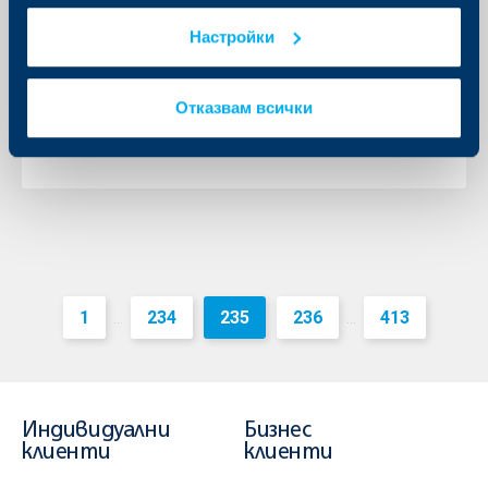
бизнес чрез партньорство с
Настройки
Булстрад Виена Иншурънс Груп
06 януари 2016
Отказвам всички
06.01.2016 г.
Още
1
234
235
236
413
...
...
Индивидуални
Бизнес
клиенти
клиенти