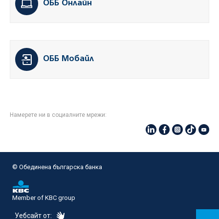
ОББ Онлайн
ОББ Мобайл
Намерете ни в социалните мрежи:
© Oбединена българска банка
Member of KBC group
eDesign
Уебсайт от: