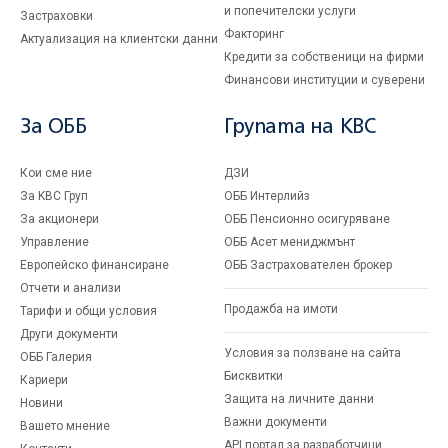
и попечителски услуги
Застраховки
Факторинг
Актуализация на клиентски данни
Кредити за собственици на фирми
Финансови институции и суверени
За ОББ
Групата на KBC
Кои сме ние
ДЗИ
За KBC Груп
ОББ Интерлийз
За акционери
ОББ Пенсионно осигуряване
Управление
ОББ Асет мениджмънт
Европейско финансиране
ОББ Застрахователен брокер
Отчети и анализи
Продажба на имоти
Тарифи и общи условия
Други документи
Условия за ползване на сайта
ОББ Галерия
Бисквитки
Кариери
Защита на личните данни
Новини
Важни документи
Вашето мнение
API портал за разработчици