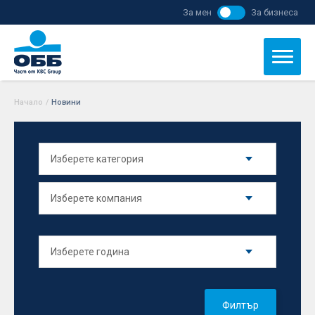
За мен
За бизнеса
Начало
/
Новини
Филтър