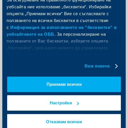
уебсайта ние използваме „бисквитки“. Избирайки
Уведомление за спиране,
опцията „Приемам всички“ Вие се съгласявате с
съответно възобновяване на
ползването на всички бисквитки в съответствие
издаването, обратното изкупуване
с
Информация за използването на “бисквитки” в
и замяната на дялове
уебсайтовете на ОББ
. За персонализиране на
21.01.-01.02.2026
ползваните от Вас бисквитки, изберете опцията
12 януари 2026
„Настройки“, чрез която можете да управлявате
Още
Вашите индивидуални предпочитания за ползвани
бисквитки.
Виж повече
Приемам всички
Настройки
Отказвам всички