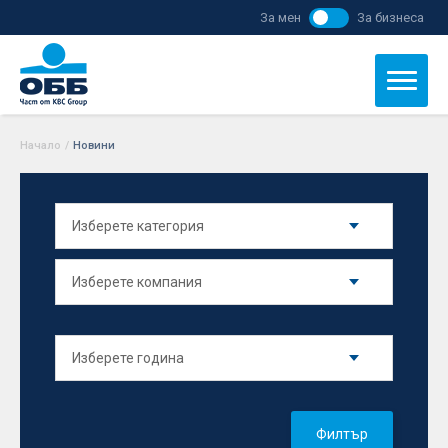
За мен
За бизнеса
Начало
/
Новини
Филтър