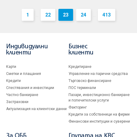
1
22
23
24
413
...
...
Индивидуални
Бизнес
клиенти
клиенти
Карти
Кредитиране
Сметки и плащания
Управление на парични средства
Кредити
Търговско финансиране
Спестявания и инвестиции
ПОС терминали
Частно банкиране
Пазари, инвестиционно банкиране
и попечителски услуги
Застраховки
Факторинг
Актуализация на клиентски данни
Кредити за собственици на фирми
Финансови институции и суверени
За ОББ
Групата на KBC