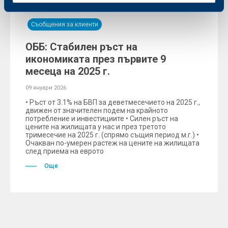
Съобщения за клиенти
ОББ: Стабилен ръст на
икономиката през първите 9
месеца на 2025 г.
09 януари 2026
• Ръст от 3.1% на БВП за деветмесечието на 2025 г.,
движен от значителен подем на крайното
потребление и инвестициите • Силен ръст на
цените на жилищата у нас и през третото
тримесечие на 2025 г. (спрямо същия период м.г.) •
Очакван по-умерен растеж на цените на жилищата
след приема на еврото
Още