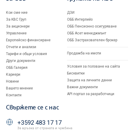
Кои сме ние
ДЗИ
За KBC Груп
ОББ Интерлийз
За акционери
ОББ Пенсионно осигуряване
Управление
ОББ Асет мениджмънт
Европейско финансиране
ОББ Застрахователен брокер
Отчети и анализи
Продажба на имоти
Тарифи и общи условия
Други документи
Условия за ползване на сайта
ОББ Галерия
Бисквитки
Кариери
Защита на личните данни
Новини
Важни документи
Вашето мнение
API портал за разработчици
Контакти
Свържете се с нас
+3592 483 17 17
За връзка от страната и чужбина