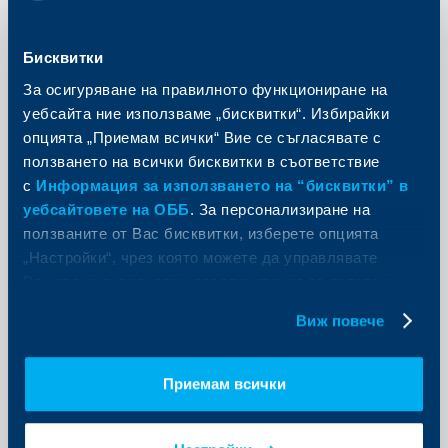
“Избери, за да помогнеш” подкрепи
изграждането на Музейно-
образователен детски център в
Бисквитки
музея „Васил Левски“ в Карлово
За осигуряване на правилното функциониране на
уебсайта ние използваме „бисквитки“. Избирайки
18 септември 2015
опцията „Приемам всички“ Вие се съгласявате с
Дарителската кампания на Райфайзенбанк
“Избери, за да помогнеш” 2014 г. набра 6 722 лв., в
ползването на всички бисквитки в съответствие
подкрепа на проекта на Национален музей „Васил
с
Информация за използването на “бисквитки” в
Левски“, гр. Карлово – „Апостола в детските очи“.
уебсайтовете на ОББ
. За персонализиране на
Още
ползваните от Вас бисквитки, изберете опцията
„Настройки“, чрез която можете да управлявате
Вашите индивидуални предпочитания за ползвани
бисквитки.
Виж повече
KBC Груп
Работно време на ОББ по време на
Приемам всички
почивните дни около Деня на
независимостта – 22 септември