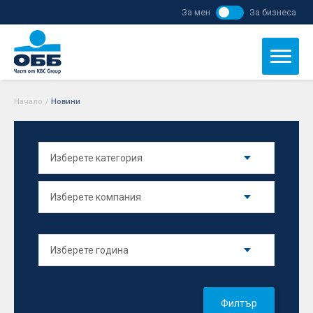
За мен
За бизнеса
Начало
/
Новини
Филтър