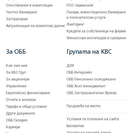
Спестявания и инвестиции
ПОС терминали
Частно банкиране
Пазари, инвестиционно банкиране
и попечителски услуги
Застраховки
Факторинг
Актуализация на клиентски данни
Кредити за собственици на фирми
Финансови институции и суверени
За ОББ
Групата на KBC
Кои сме ние
ДЗИ
За KBC Груп
ОББ Интерлийз
За акционери
ОББ Пенсионно осигуряване
Управление
ОББ Асет мениджмънт
Европейско финансиране
ОББ Застрахователен брокер
Отчети и анализи
Продажба на имоти
Тарифи и общи условия
Други документи
Условия за ползване на сайта
ОББ Галерия
Бисквитки
Кариери
Защита на личните данни