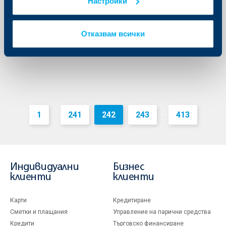
Настройки
Райфайзенбанк (България) ЕАД на база анализ на
сделките сред собствената й клиентска база към
края на юли 2015 г.
Отказвам всички
Още
1
241
242
243
413
...
...
Индивидуални
Бизнес
клиенти
клиенти
Карти
Кредитиране
Сметки и плащания
Управление на парични средства
Кредити
Търговско финансиране