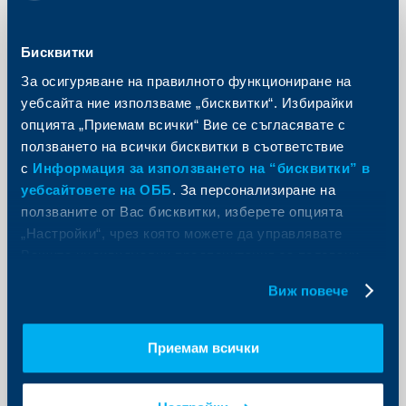
вложителите - основна
информация относно защитата на
влоговете
Бисквитки
11 септември 2015
За осигуряване на правилното функциониране на
11.09.2015 г.
уебсайта ние използваме „бисквитки“. Избирайки
опцията „Приемам всички“ Вие се съгласявате с
Още
ползването на всички бисквитки в съответствие
с
Информация за използването на “бисквитки” в
уебсайтовете на ОББ
. За персонализиране на
ползваните от Вас бисквитки, изберете опцията
„Настройки“, чрез която можете да управлявате
KBC Банк
Вашите индивидуални предпочитания за ползвани
Потребителски кредит се тегли
бисквитки.
Виж повече
предимно за ремонт или
обзавеждане
Приемам всички
09 септември 2015
Основната цел, с която хората теглят
потребителски кредит, е за подобрение на
жилището. Това показват данните на