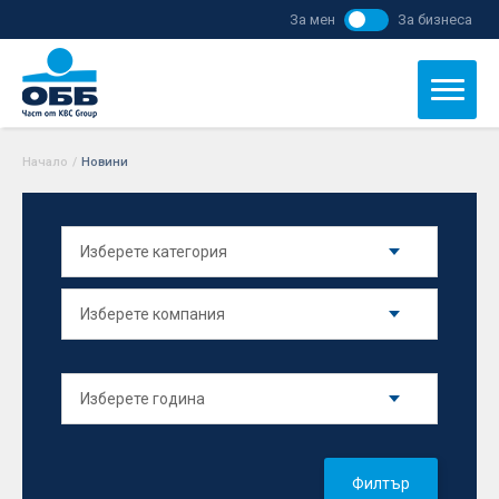
За мен
За бизнеса
Начало
/
Новини
Филтър