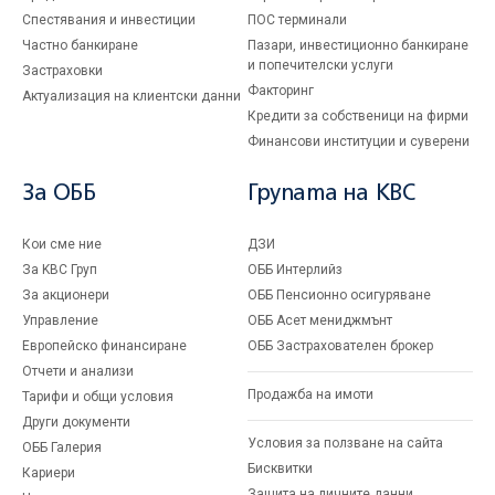
Спестявания и инвестиции
ПОС терминали
Частно банкиране
Пазари, инвестиционно банкиране
и попечителски услуги
Застраховки
Факторинг
Актуализация на клиентски данни
Кредити за собственици на фирми
Финансови институции и суверени
За ОББ
Групата на KBC
Кои сме ние
ДЗИ
За KBC Груп
ОББ Интерлийз
За акционери
ОББ Пенсионно осигуряване
Управление
ОББ Асет мениджмънт
Европейско финансиране
ОББ Застрахователен брокер
Отчети и анализи
Продажба на имоти
Тарифи и общи условия
Други документи
Условия за ползване на сайта
ОББ Галерия
Бисквитки
Кариери
Защита на личните данни