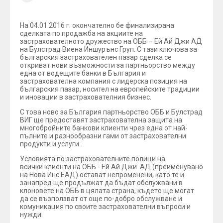
На 04.01.2016 г. окончателно бе финализирана
сделката по продажба на акциите на
застрахователното дружество на ОББ – Ей Ай Джи АД
на Булстрад Виена Иншурънс Груп. С тази ключова за
българския застрахователен пазар сделка се
откриват нови възможности за партньорство между
една от водещите банки в България и
застрахователна компания с лидерска позиция на
българския пазар, носител на европейските традиции
и иновации в застрахователния бизнес.
С това ново за България партньорство ОББ и Булстрад
ВИГ ще предоставят застрахователна защита на
многобройните банкови клиенти чрез една от най-
пълните и разнообразни гами от застрахователни
продукти и услуги.
Условията по застрахователните полици на
всички клиенти на ОББ - Ей Ай Джи АД (преименувано
на Нова Инс ЕАД) остават непроменени, като те и
занапред ще продължат да бъдат обслужвани в
клоновете на ОББ в цялата страна, където ще могат
да се възползват от още по-добро обслужване и
комуникация по своите застрахователни въпроси и
нужди.