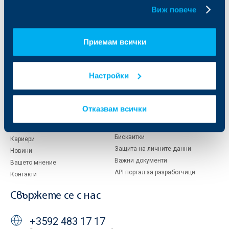
бисквитки.
Виж повече
За ОББ
Групата на KBC
Кои сме ние
ДЗИ
Приемам всички
За KBC Груп
ОББ Интерлийз
За акционери
ОББ Пенсионно осигуряване
Управление
ОББ Асет мениджмънт
Настройки
Европейско финансиране
ОББ Застрахователен брокер
Отчети и анализи
Продажба на имоти
Тарифи и общи условия
Отказвам всички
Други документи
Условия за ползване на сайта
ОББ Галерия
Бисквитки
Кариери
Защита на личните данни
Новини
Важни документи
Вашето мнение
API портал за разработчици
Контакти
Свържете се с нас
+3592 483 17 17