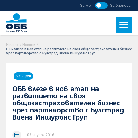
За мен
За бизнеса
Начало
/
Новини
/
ОББ влезе в нов етап на развитието на своя общозастрахователен бизнес
чрез партньорство с Булстрад Виена Иншурънс Груп
KBC Груп
ОББ влезе в нов етап на
развитието на своя
общозастрахователен бизнес
чрез партньорство с Булстрад
Виена Иншурънс Груп
06 януари 2016