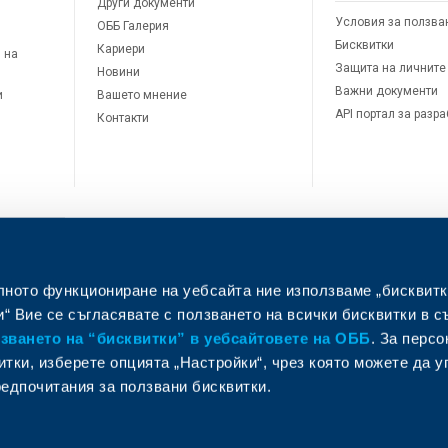
Други документи
Условия за ползва
ОББ Галерия
Бисквитки
Кариери
 на
Защита на личните
Новини
Важни документи
и
Вашето мнение
API портал за разр
Контакти
лното функциониране на уебсайта ние използваме „бисквитк
л
“ Вие се съгласявате с ползването на всички бисквитки в с
ването на “бисквитки” в уебсайтовете на ОББ
. За перс
итки, изберете опцията „Настройки“, чрез която можете да 
едпочитания за ползвани бисквитки.