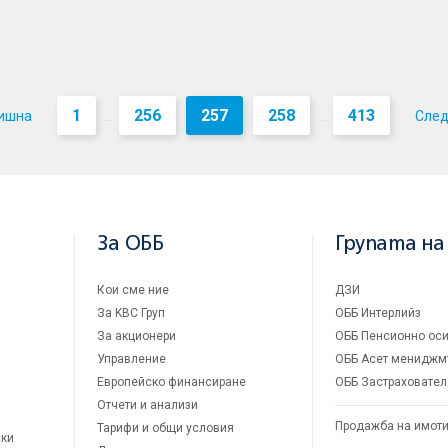
1
256
257
258
413
ишна
Сле
...
...
За ОББ
Групата на
Кои сме ние
ДЗИ
За KBC Груп
ОББ Интерлийз
За акционери
ОББ Пенсионно оси
Управление
ОББ Асет мениджм
Европейско финансиране
ОББ Застраховател
Отчети и анализи
Продажба на имот
Тарифи и общи условия
ски