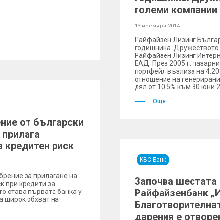
големи компании 
13 ноември 2014
Райфайзен Лизинг Българ
годишнина. Дружеството е
Райфайзен Лизинг Интер
ЕАД. През 2005 г. пазарн
портфейл възлиза на 4.20%
отношение на генерирани
дял от 10.5% към 30 юни 2
Още
ние от български
 прилага
а кредитен риск
KBC Банк
брение за прилагане на
Започва шестата 
к при кредити за
Райфайзенбанк „И
то става първата банка у
а широк обхват на
Благотворителнат
дарения е отворе