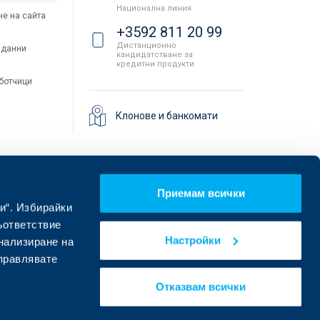
Национална линия
не на сайта
+3592 811 20 99
Дистанционно
 данни
кандидатстване за
кредитни продукти
аботчици
Клонове и банкомати
Приемам всички
и“. Избирайки
ъответствие
Настройки
онализиране на
управлявате
Намерете ни в социалните мрежи:
Отказвам всички
eDesign
Уебсайт от: