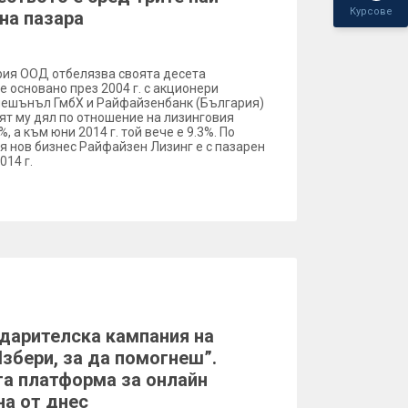
Курсове
на пазара
ия ООД отбелязва своята десета
 основано през 2004 г. с акционери
нешънъл ГмбХ и Райфайзенбанк (България)
ият му дял по отношение на лизинговия
, а към юни 2014 г. той вече е 9.3%. По
я нов бизнес Райфайзен Лизинг е с пазарен
014 г.
дарителска кампания на
збери, за да помогнеш”.
а платформа за онлайн
на от днес