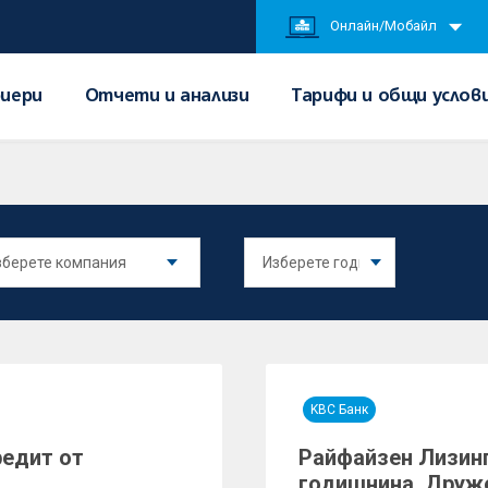
Онлайн/Мобайл
иери
Отчети и анализи
Тарифи и общи услов
KBC Банк
редит от
Райфайзен Лизинг
годишнина. Друже