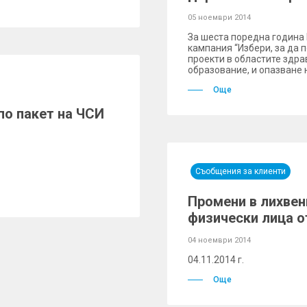
05 ноември 2014
За шеста поредна година
кампания “Избери, за да
проекти в областите здра
образование, и опазване 
Още
по пакет на ЧСИ
Съобщения за клиенти
Промени в лихвен
физически лица от
04 ноември 2014
04.11.2014 г.
Още