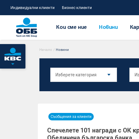
Индивидуални клиенти
Бизнес клиенти
Кои сме ние
Новини
Кар
Начало
/
Новини
Съобщения за клиенти
Спечелете 101 награди с ОК к
Обединена българска банка