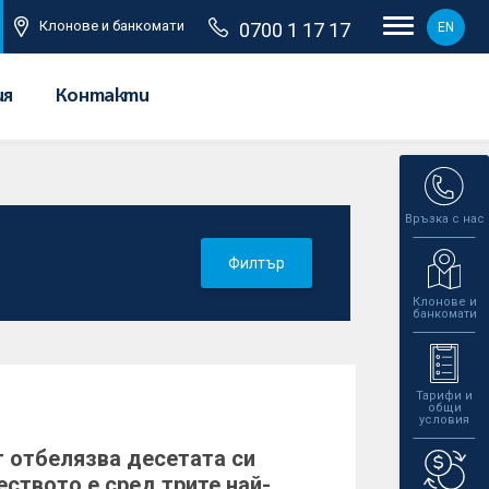
Клонове и банкомати
0700 1 17 17
EN
ия
Контакти
Връзка с нас
Филтър
Клонове и
банкомати
Тарифи и
общи
условия
 отбелязва десетата си
ството е сред трите най-