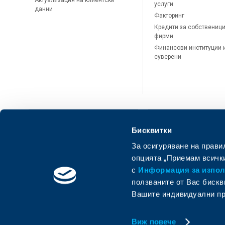
Актуализация на клиентски
услуги
данни
Факторинг
Кредити за собственици
фирми
Финансови институции 
суверени
Бисквитки
За осигуряване на прави
ОББ Онлайн
ОББ Мобай
опцията „Приемам всички
с
Информация за използ
ползваните от Вас бискв
Вашите индивидуални пр
Виж повече