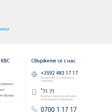
дваща
 KBC
Свържете се с нас
+3592 483 17 17
За връзка от страната и
чужбина
гуряване
*
ънт
71 71
ен брокер
Кратък номер за абонати
на мобилни оператори
и
0700 1 17 17