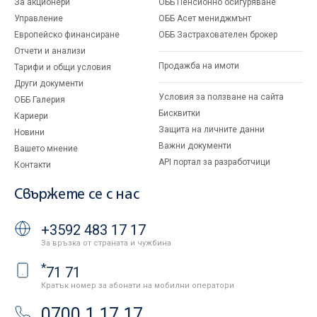
За акционери
ОББ Пенсионно осигуряване
Управление
ОББ Асет мениджмънт
Европейско финансиране
ОББ Застрахователен брокер
Отчети и анализи
Продажба на имоти
Тарифи и общи условия
Други документи
Условия за ползване на сайта
ОББ Галерия
Бисквитки
Кариери
Защита на личните данни
Новини
Важни документи
Вашето мнение
API портал за разработчици
Контакти
Свържете се с нас
+3592 483 17 17
За връзка от страната и чужбина
*
71 71
Кратък номер за абонати на мобилни оператори
0700 1 17 17