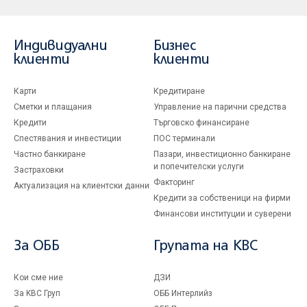
Индивидуални
Бизнес
клиенти
клиенти
Карти
Кредитиране
Сметки и плащания
Управление на парични средства
Кредити
Търговско финансиране
Спестявания и инвестиции
ПОС терминали
Частно банкиране
Пазари, инвестиционно банкиране
и попечителски услуги
Застраховки
Факторинг
Актуализация на клиентски данни
Кредити за собственици на фирми
Финансови институции и суверени
За ОББ
Групата на KBC
Кои сме ние
ДЗИ
За KBC Груп
ОББ Интерлийз