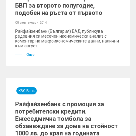
БВП за второто полугодие,
подобен на ръста от първото
08 септември 2014
Райфайзенбанк (България) ЕАД публикува
редовния си месечен икономически анализ с
коментар на макроикономическите данни, налични
към август.
Още
KBC Банк
Райфайзенбанк с промоция за
потребителски кредити.
Ежеседмична томбола за
обзавеждане за дома на стойност
1000 лв. до края на годината