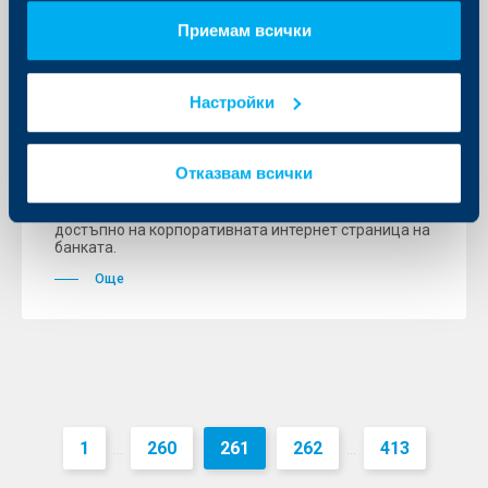
Ново приложение на сайта на
Приемам всички
Райфайзенбанк помага на
микрофирми в избора на програма
Настройки
за банково обслужване
25 август 2014
Отказвам всички
Микропредприятията вече могат да се възползват
от новото интерактивно приложение "Съветник за
пакетни програми" на Райфайзенбанк, което е
достъпно на корпоративната интернет страница на
банката.
Още
1
260
261
262
413
...
...