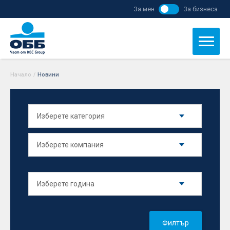
За мен
За бизнеса
Начало
/
Новини
Филтър