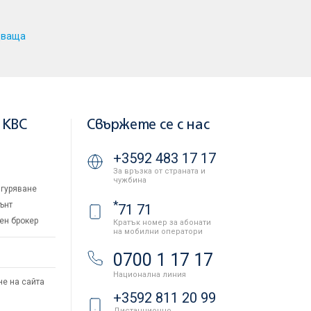
дваща
 KBC
Свържете се с нас
+3592 483 17 17
За връзка от страната и
чужбина
гуряване
*
ънт
71 71
ен брокер
Кратък номер за абонати
на мобилни оператори
и
0700 1 17 17
Национална линия
не на сайта
+3592 811 20 99
Дистанционно