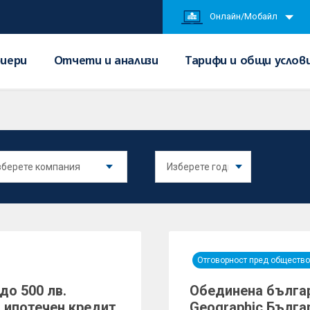
Онлайн/Мобайл
иери
Отчети и анализи
Тарифи и общи услов
Отговорност пред общество
до 500 лв.
Обединена българ
в ипотечен кредит
Geographic Бълга