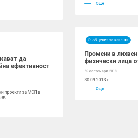
Още
Съобщения за клиенти
Промени в лихвен
жават да
физически лица от
ийна ефективност
30 септември 2013
30.09.2013 г.
Още
и проекти за МСП в
нк.