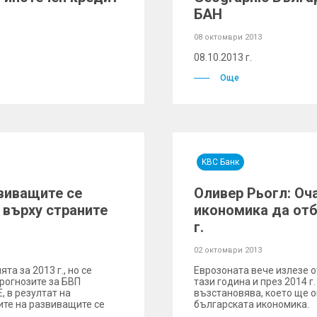
БАН
08 октомври 2013
08.10.2013 г.
Още
KBC Банк
виващите се
Оливер Рьогл: Оч
 върху страните
икономика да отб
г.
02 октомври 2013
а за 2013 г., но се
Еврозоната вече излезе от
Прогнозите за БВП
тази година и през 2014 г
, в резултат на
възстановява, което ще 
те на развиващите се
българската икономика.