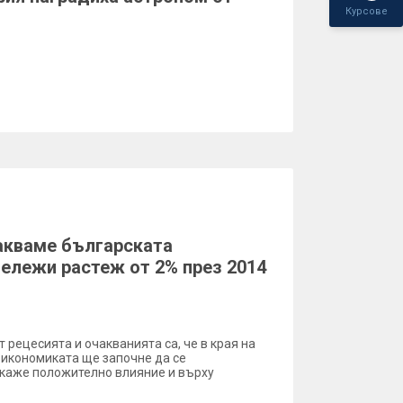
Курсове
акваме българската
ележи растеж от 2% през 2014
 рецесията и очакванията са, че в края на
. икономиката ще започне да се
окаже положително влияние и върху