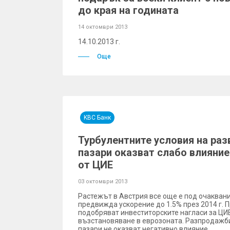
до края на годината
14 октомври 2013
14.10.2013 г.
Още
KBC Банк
Турбулентните условия на раз
пазари оказват слабо влияние
от ЦИЕ
03 октомври 2013
Растежът в Австрия все още е под очакваният
предвижда ускорение до 1.5% през 2014 г. 
подобряват инвеститорските нагласи за ЦИЕ
възстановяване в еврозоната. Разпродажби
пазари не оказват негативно влияние.