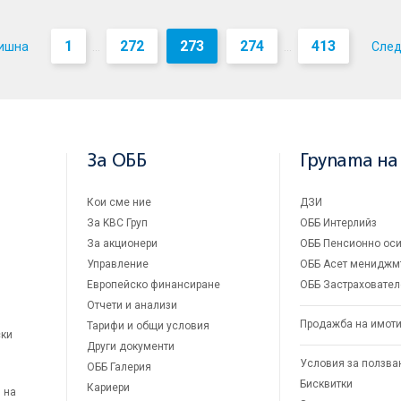
1
272
273
274
413
ишна
Сле
...
...
За ОББ
Групата на
Кои сме ние
ДЗИ
За KBC Груп
ОББ Интерлийз
За акционери
ОББ Пенсионно оси
Управление
ОББ Асет мениджм
Европейско финансиране
ОББ Застраховател
Отчети и анализи
Продажба на имот
Тарифи и общи условия
ски
Други документи
Условия за ползва
ОББ Галерия
Бисквитки
Кариери
 на