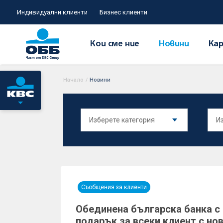
Индивидуални клиенти
Бизнес клиенти
Кои сме ние
Новини
Кар
Начало
/
Новини
Съобщения за клиенти
Обединена българска банка с 
подарък за всеки клиент с но