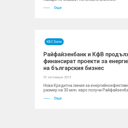
Още
KBC Банк
Райфайзенбанк и КфВ продъл
финансират проекти за енерг
на българския бизнес
01 октомври 2013
Нова Кредитна линия за енергийноефективн
размер на 30 млн. eвро получи Райфайзенба
Още