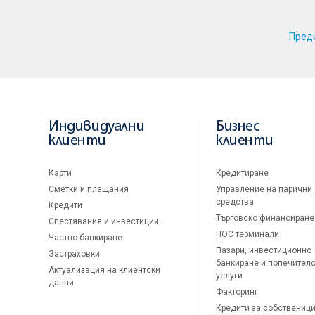
Пред
Индивидуални
Бизнес
клиенти
клиенти
Карти
Кредитиране
Сметки и плащания
Управление на парични
средства
Кредити
Търговско финансиране
Спестявания и инвестиции
ПОС терминали
Частно банкиране
Пазари, инвестиционно
Застраховки
банкиране и попечител
Актуализация на клиентски
услуги
данни
Факторинг
Кредити за собственици