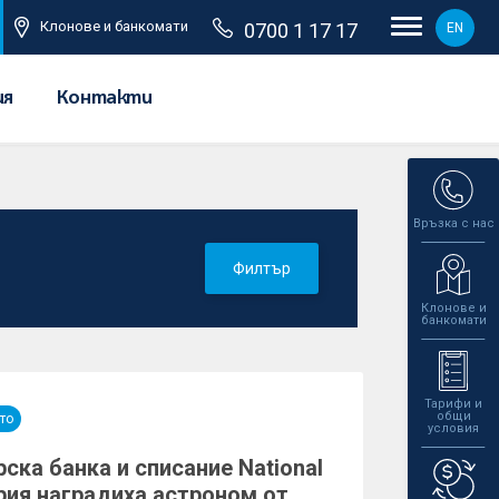
Клонове и банкомати
0700 1 17 17
EN
ия
Контакти
Връзка с нас
Филтър
Клонове и
банкомати
Тарифи и
общи
то
условия
ска банка и списание National
рия наградиха астроном от