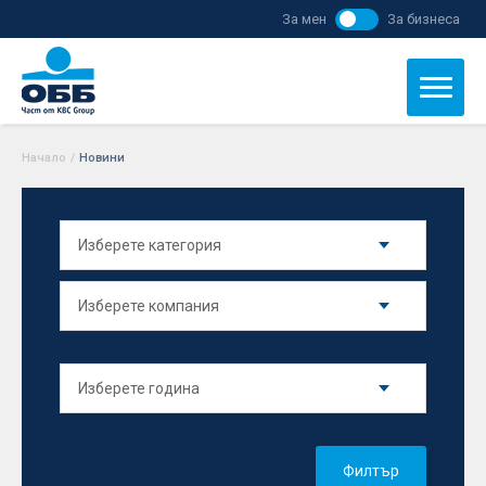
За мен
За бизнеса
Начало
/
Новини
Филтър