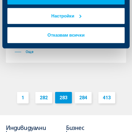
Обединена българска банка
предлага по-голяма сигурност при
Настройки
обслужване на клиентите на
Телефонния център
Отказвам всички
18 март 2013
18.03.2013 г.
Още
1
282
283
284
413
...
...
Индивидуални
Бизнес