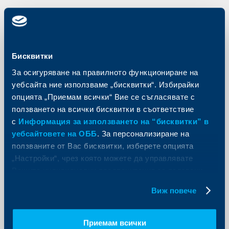
KBC Банк
Бисквитки
Наградите на Global Finance: РБИ е
За осигуряване на правилното функциониране на
“Най-добра банка в ЦИЕ”
уебсайта ние използваме „бисквитки“. Избирайки
27 март 2013
опцията „Приемам всички“ Вие се съгласявате с
Райфайзен Банк Интернешънъл взе наградата за
ползването на всички бисквитки в съответствие
“Най-добра банка в Централна и Източна Европа” за
с
Информация за използването на “бисквитки” в
седми пореден път в класацията “Най-добрите
световни банки на развитите и развиващите се
уебсайтовете на ОББ
. За персонализиране на
пазари”.
ползваните от Вас бисквитки, изберете опцията
Още
„Настройки“, чрез която можете да управлявате
Вашите индивидуални предпочитания за ползвани
бисквитки.
Виж повече
Съобщения за клиенти
Приемам всички