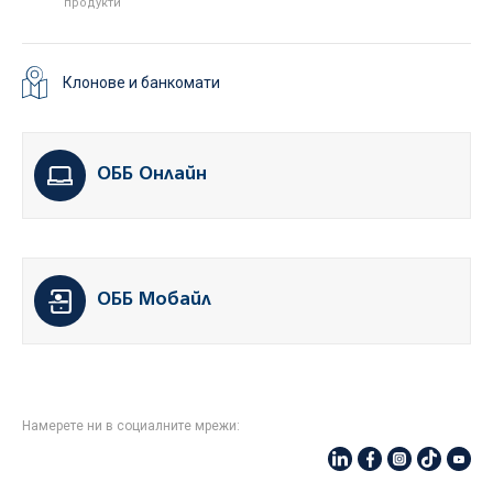
продукти
Клонове и банкомати
ОББ Онлайн
ОББ Мобайл
Намерете ни в социалните мрежи: