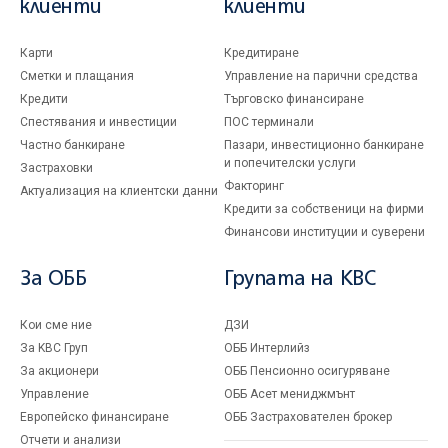
клиенти
клиенти
Карти
Кредитиране
Сметки и плащания
Управление на парични средства
Кредити
Търговско финансиране
Спестявания и инвестиции
ПОС терминали
Частно банкиране
Пазари, инвестиционно банкиране
и попечителски услуги
Застраховки
Факторинг
Актуализация на клиентски данни
Кредити за собственици на фирми
Финансови институции и суверени
За ОББ
Групата на KBC
Кои сме ние
ДЗИ
За KBC Груп
ОББ Интерлийз
За акционери
ОББ Пенсионно осигуряване
Управление
ОББ Асет мениджмънт
Европейско финансиране
ОББ Застрахователен брокер
Отчети и анализи