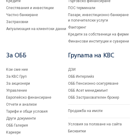
Кредити
Търговско финансиране
Спестявания и инвестиции
ПОС терминали
Частно банкиране
Пазари, инвестиционно банкиране
и попечителски услуги
Застраховки
Факторинг
Актуализация на клиентски данни
Кредити за собственици на фирми
Финансови институции и суверени
За ОББ
Групата на KBC
Кои сме ние
ДЗИ
За KBC Груп
ОББ Интерлийз
За акционери
ОББ Пенсионно осигуряване
Управление
ОББ Асет мениджмънт
Европейско финансиране
ОББ Застрахователен брокер
Отчети и анализи
Продажба на имоти
Тарифи и общи условия
Други документи
Условия за ползване на сайта
ОББ Галерия
Бисквитки
Кариери