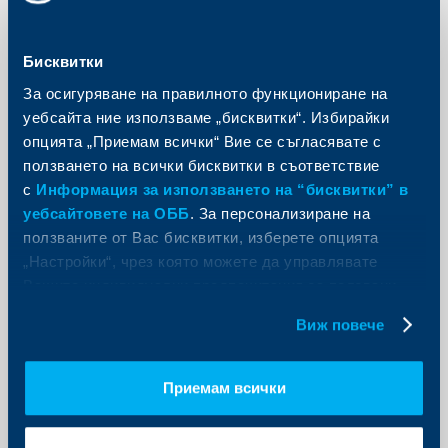
Отговорност пред обществото
Бисквитки
Студентите от НАТФИЗ с дипломен
За осигуряване на правилното функциониране на
спектакъл, подкрепен от
уебсайта ние използваме „бисквитки“. Избирайки
Обединена българска банка
опцията „Приемам всички“ Вие се съгласявате с
ползването на всички бисквитки в съответствие
30 ноември 2012
с
Информация за използването на “бисквитки” в
30.11.2012 г.
уебсайтовете на ОББ
. За персонализиране на
Още
ползваните от Вас бисквитки, изберете опцията
„Настройки“, чрез която можете да управлявате
Вашите индивидуални предпочитания за ползвани
бисквитки.
Виж повече
Съобщения за клиенти
Актуализиране на софтуера за
Приемам всички
обслужване на клиенти на
Обединена българска банка