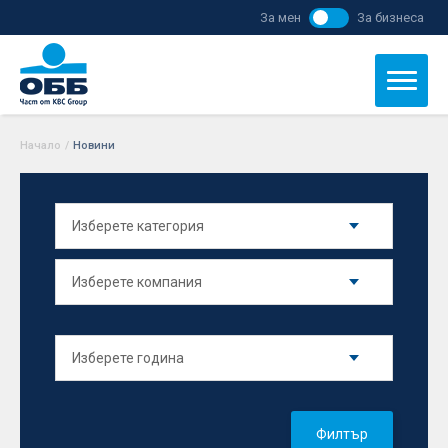
За мен
За бизнеса
Начало
/
Новини
Филтър