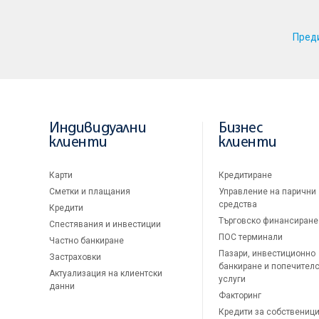
Пред
Индивидуални
Бизнес
клиенти
клиенти
Карти
Кредитиране
Сметки и плащания
Управление на парични
средства
Кредити
Търговско финансиране
Спестявания и инвестиции
ПОС терминали
Частно банкиране
Пазари, инвестиционно
Застраховки
банкиране и попечител
Актуализация на клиентски
услуги
данни
Факторинг
Кредити за собственици