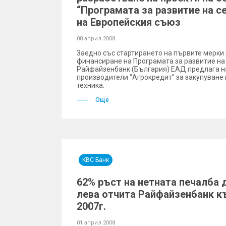
“Програмата за развитие на с
на Европейския съюз
08 април 2008
Заедно със стартирането на първите мерки
финансиране на Програмата за развитие на 
Райфайзенбанк (България) ЕАД предлага н
производители “Агрокредит” за закупуване
техника.
Още
KBC Банк
62% ръст на нетната печалба д
лева отчита Райфайзенбанк к
2007г.
01 април 2008