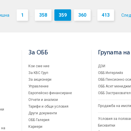
1
358
359
360
413
ишна
Сле
...
...
За ОББ
Групата на
Кои сме ние
ДЗИ
За KBC Груп
ОББ Интерлийз
За акционери
ОББ Пенсионно оси
Управление
ОББ Асет мениджм
Европейско финансиране
ОББ Застраховател
Отчети и анализи
Продажба на имот
Тарифи и общи условия
ски
Други документи
Условия за ползва
ОББ Галерия
Бисквитки
Кариери
 на