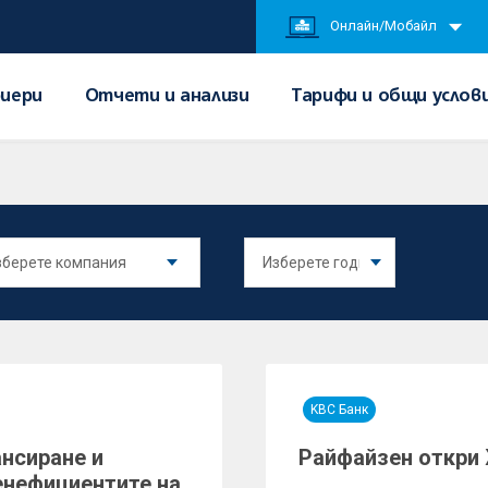
Онлайн/Мобайл
иери
Отчети и анализи
Тарифи и общи услов
KBC Банк
нсиране и
Райфайзен откри
енефициентите на