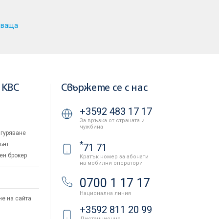
дваща
 KBC
Свържете се с нас
+3592 483 17 17
За връзка от страната и
чужбина
гуряване
*
ънт
71 71
ен брокер
Кратък номер за абонати
на мобилни оператори
и
0700 1 17 17
Национална линия
не на сайта
+3592 811 20 99
Дистанционно