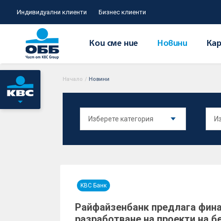
Индивидуални клиенти
Бизнес клиенти
Кои сме ние
Новини
Кар
Начало
/
Новини
KBC Банк
Райфайзенбанк предлага фина
разработване на проекти на б