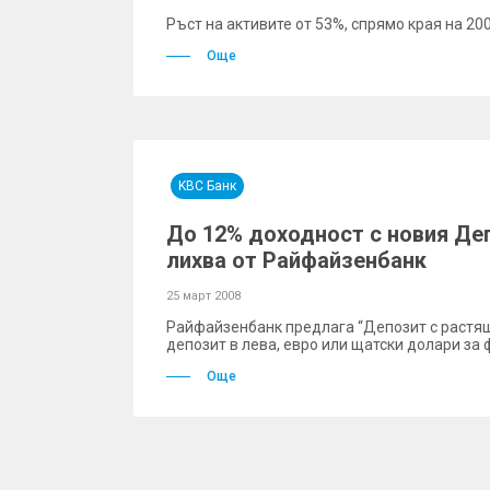
Ръст на активите от 53%, спрямо края на 2006
Още
KBC Банк
До 12% доходност с новия Де
лихва от Райфайзенбанк
25 март 2008
Райфайзенбанк предлага “Депозит с растящ
депозит в лева, евро или щатски долари за 
Още