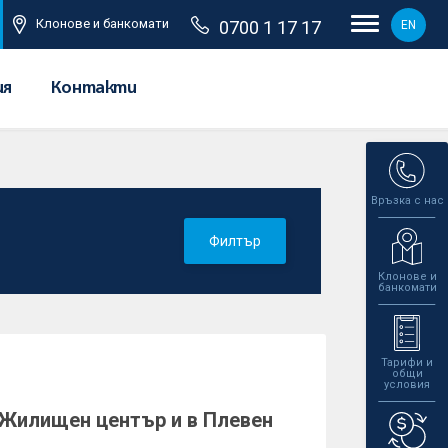
Клонове и банкомати
0700 1 17 17
EN
ия
Контакти
Връзка с нас
Филтър
Клонове и
банкомати
Тарифи и
общи
условия
 Жилищен център и в Плевен