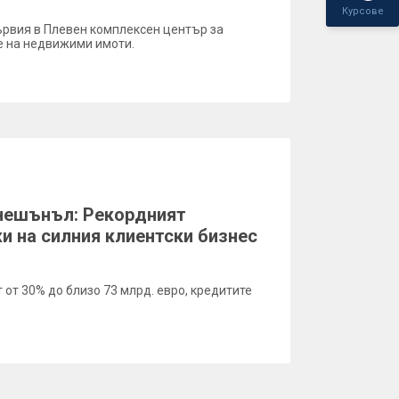
Курсове
рвия в Плевен комплексен център за
е на недвижими имоти.
нешънъл: Рекордният
и на силния клиентски бизнес
 от 30% до близо 73 млрд. евро, кредитите