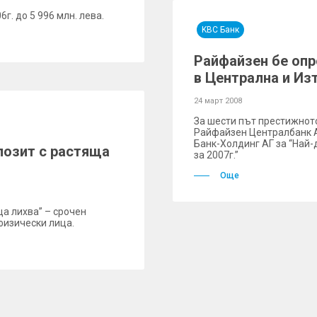
г. до 5 996 млн. лева.
KBC Банк
Райфайзен бе опр
в Централна и Из
24 март 2008
За шести път престижнот
Райфайзен Централбанк 
Банк-Холдинг АГ за “Най-
позит с растяща
за 2007г.”
Още
а лихва” – срочен
физически лица.