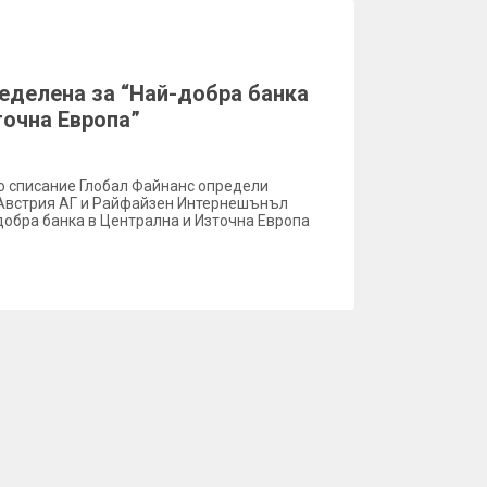
еделена за “Най-добра банка
точна Европа”
о списание Глобал Файнанс определи
Австрия АГ и Райфайзен Интернешънъл
добра банка в Централна и Източна Европа