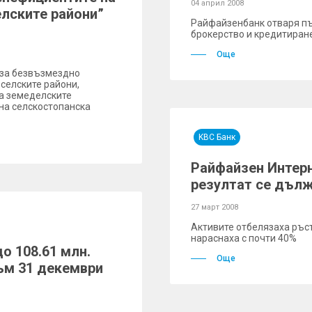
04 април 2008
елските райони”
Райфайзенбанк отваря пъ
брокерство и кредитиран
Още
 за безвъзмездно
селските райони,
а земеделските
 на селскостопанска
KBC Банк
Райфайзен Интер
резултат се дълж
27 март 2008
Активите отбелязаха ръст
нараснаха с почти 40%
о 108.61 млн.
Още
ъм 31 декември