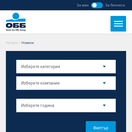
За мен
За бизнеса
Начало
/
Новини
Филтър