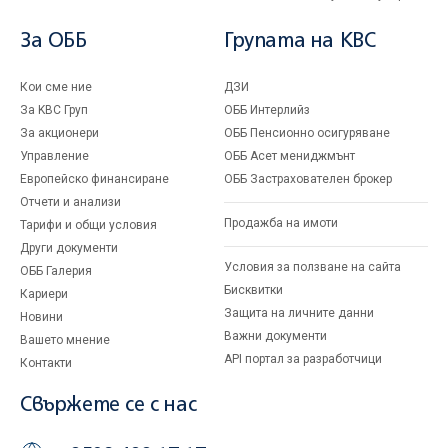
За ОББ
Групата на KBC
Кои сме ние
ДЗИ
За KBC Груп
ОББ Интерлийз
За акционери
ОББ Пенсионно осигуряване
Управление
ОББ Асет мениджмънт
Европейско финансиране
ОББ Застрахователен брокер
Отчети и анализи
Продажба на имоти
Тарифи и общи условия
Други документи
Условия за ползване на сайта
ОББ Галерия
Бисквитки
Кариери
Защита на личните данни
Новини
Важни документи
Вашето мнение
API портал за разработчици
Контакти
Свържете се с нас