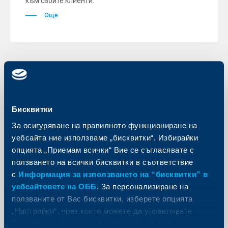
към своите клиенти.
Още
Съобщения за клиенти
Работно време на клоновете по
Бисквитки
време на предстоящите почивни
За осигуряване на правилното функциониране на
дни
уебсайта ние използваме „бисквитки“. Избирайки
18 септември 2025
опцията „Приемам всички“ Вие се съгласявате с
Още
ползването на всички бисквитки в съответствие
с
Информация за използването на “бисквитки” в
уебсайтовете на ОББ
. За персонализиране на
ползваните от Вас бисквитки, изберете опцията
„Настройки“, чрез която можете да управлявате
Съобщения за клиенти
Вашите индивидуални предпочитания за ползвани