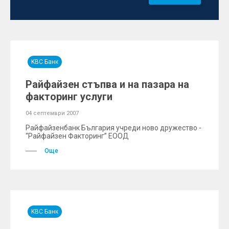
KBC Банк
Райфайзен стъпва и на пазара на
факторинг услуги
04 септември 2007
Райфайзенбанк България учреди ново дружество -
“Райфайзен Факторинг” ЕООД
Още
KBC Банк