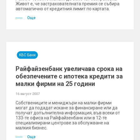
Живот е, че застрахователната премия се събира
автоматично от кредитния лимит по картата.
Още
KBC Банк
Райфайзенбанк увеличава срока на
обезпечените с ипотека кредити за
малки фирми на 25 години
16 август 2007
Собствениците и мениджъри на малки фирми
могат да подадат искане за финансиране или да
получат допълнителна информация, във всеки от
133-те офиса на Райфайзенбанк или в 12-те
специализирани центрове за обслужване на
малкия бизнес.
Още