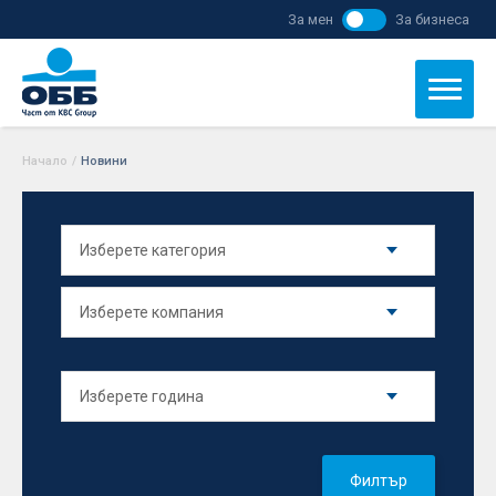
За мен
За бизнеса
Начало
/
Новини
Филтър