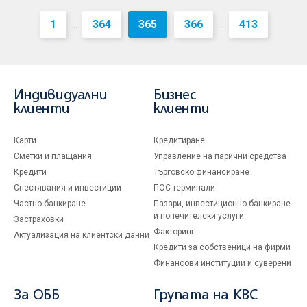
1
364
365
366
413
...
...
Индивидуални
Бизнес
клиенти
клиенти
Карти
Кредитиране
Сметки и плащания
Управление на парични средства
Кредити
Търговско финансиране
Спестявания и инвестиции
ПОС терминали
Частно банкиране
Пазари, инвестиционно банкиране
и попечителски услуги
Застраховки
Факторинг
Актуализация на клиентски данни
Кредити за собственици на фирми
Финансови институции и суверени
За ОББ
Групата на KBC