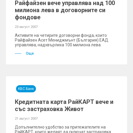
Райфайзен вече управлява над 100
милиона лева в договорните си
фондове
23 август 2007
Активите на четирите договорни фонда, които
Райфайзен Асет Мениджмънт (България) ЕАД
управлява, надхвърлиха 100 милиона лева.
Още
KBC Банк
Кредитната карта РайКАРТ вече и
със застраховка Живот
21 август 2007
Допълнително удобство за притежателите на
РайКАРТ, които желаят да сключат застраховка