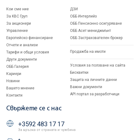
Кои сме ние
ДЗИ
За KBC Груп
ОББ Интерлийз
За акционери
ОББ Пенсионно осигуряване
Управление
ОББ Асет мениджмънт
Европейско финансиране
ОББ Застрахователен брокер
Отчети и анализи
Продажба на имоти
Тарифи и общи условия
Други документи
Условия за ползване на сайта
ОББ Галерия
Бисквитки
Кариери
Защита на личните данни
Новини
Важни документи
Вашето мнение
API портал за разработчици
Контакти
Свържете се с нас
+3592 483 17 17
За връзка от страната и чужбина