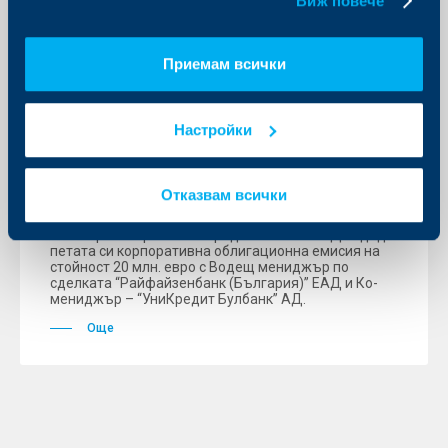
Виж повече
KBC Банк
Приемам всички
Райфайзенбанк е Водещ мениджър
на петата корпоративна
облигационна емисия на Българо-
Настройки
американска кредитна банка в
размер на 20 млн. евро
Отказвам всички
07 август 2007
“Българо-американска кредитна банка” АД издаде
петата си корпоративна облигационна емисия на
стойност 20 млн. евро с Водещ мениджър по
сделката “Райфайзенбанк (България)” ЕАД и Ко-
мениджър – “УниКредит Булбанк” АД.
Още