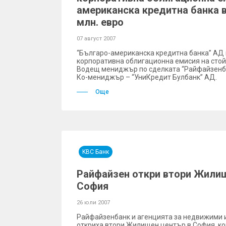
американска кредитна банка в
млн. евро
07 август 2007
“Българо-американска кредитна банка” АД 
корпоративна облигационна емисия на стойн
Водещ мениджър по сделката “Райфайзенба
Ко-мениджър – “УниКредит Булбанк” АД.
Още
KBC Банк
Райфайзен откри втори Жили
София
26 юли 2007
Райфайзенбанк и агенцията за недвижими
откриха втори Жилищен център в София, кой