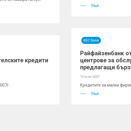
Още
KBC Банк
Райфайзенбанк от
телските кредити
центрове за обсл
предлагащи бърз
10 юли 2007
007г.
Кредитите за малки фирм
Още