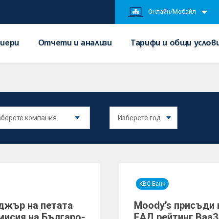
Онлайн/Мобайл
иери
Отчети и анализи
Тарифи и общи услов
KBC Банк
джър на петата
Moody’s присъди 
мисия на Българо-
ЕАД рейтинг Baa3