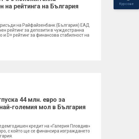
Курсове
н на рейтинга на България
e присъди на Райфайзенбанк (България) ЕАД
чен рейтинг за депозити в чуждестранна
то и D+ рейтинг за финансова стабилност на
пуска 44 млн. евро за
най-големия мол в България
едемгодишен кредит на «Галерия Пловдив»
евро, с който ще се финансира изграждането
гария.