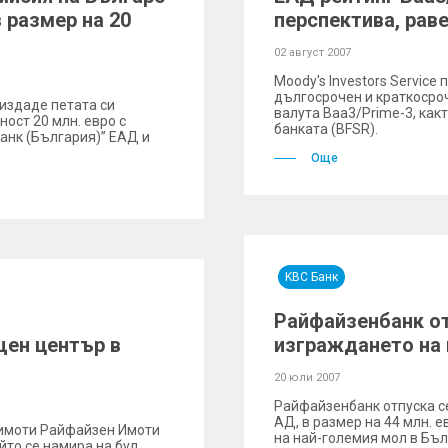
 размер на 20
перспектива, раве
02 август 2007
Moody's Investors Servic
дългосрочен и краткосро
издаде петата си
валута Baa3/Prime-3, как
ост 20 млн. евро с
банката (BFSR).
нк (България)” ЕАД и
Още
KBC Банк
Райфайзенбанк от
щен център в
изграждането на 
20 юли 2007
Райфайзенбанк отпуска с
АД, в размер на 44 млн. 
 имоти Райфайзен Имоти
на най-големия мол в Бъл
то се намира на бул.