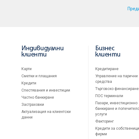
Пред
Индивидуални
Бизнес
клиенти
клиенти
Карти
Кредитиране
Сметки и плащания
Управление на парични
средства
Кредити
Търговско финансиране
Спестявания и инвестиции
ПОС терминали
Частно банкиране
Пазари, инвестиционно
Застраховки
банкиране и попечител
Актуализация на клиентски
услуги
данни
Факторинг
Кредити за собственици
фирми