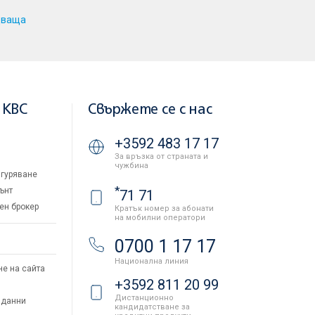
дваща
 KBC
Свържете се с нас
+3592 483 17 17
За връзка от страната и
чужбина
гуряване
*
ънт
71 71
ен брокер
Кратък номер за абонати
на мобилни оператори
и
0700 1 17 17
Национална линия
не на сайта
+3592 811 20 99
Дистанционно
 данни
кандидатстване за