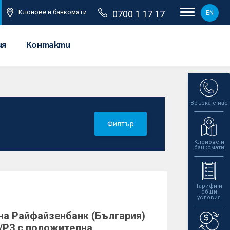
Клонове и банкомати
0700 1 17 17
EN
ия
Контакти
Връзка с нас
Филтър
Клонове и
банкомати
Тарифи и
общи
условия
на Райфайзенбанк (България)
/P3 с положителна