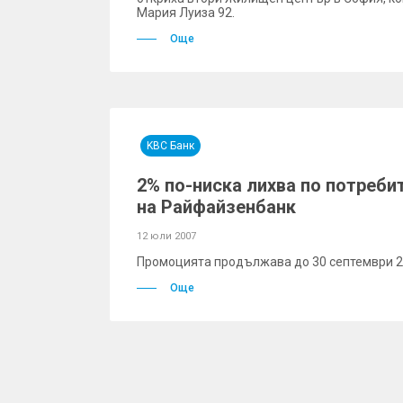
Мария Луиза 92.
Още
KBC Банк
2% по-ниска лихва по потреби
на Райфайзенбанк
12 юли 2007
Промоцията продължава до 30 септември 2
Още