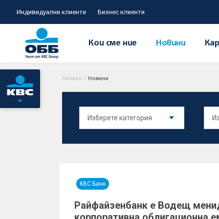
Индивидуални клиенти
Бизнес клиенти
Кои сме ние
Новини
Кар
Начало
/
Новини
KBC Банк
Райфайзенбанк е Водещ мени
корпоративна облигационна е