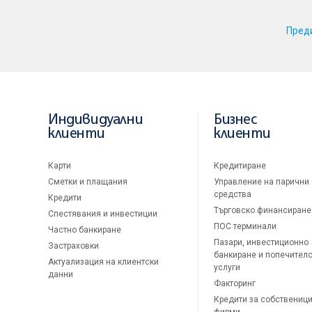
Пред
Индивидуални
Бизнес
клиенти
клиенти
Карти
Кредитиране
Сметки и плащания
Управление на парични
средства
Кредити
Търговско финансиране
Спестявания и инвестиции
ПОС терминали
Частно банкиране
Пазари, инвестиционно
Застраховки
банкиране и попечител
Актуализация на клиентски
услуги
данни
Факторинг
Кредити за собственици