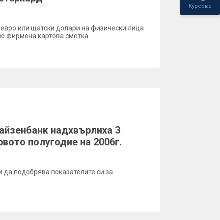
Курсове
, евро или щатски долари на физически лица
по фирмена картова сметка.
айзенбанк надхвърлиха 3
рвото полугодие на 2006г.
да подобрява показателите си за