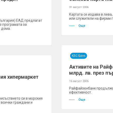
31 август 2006
Картата се издава в лева
или служители на фирми 
България) ЕАД предлагат
з програмата за
Още
 дома.
KBC Банк
Активите на Райф
млрд. лв. през пъ
вия хипермаркет
16 август 2006
Райфайзенбанк продължи 
ефективност.
рисъствието си в морския
Още
 всички граждани и