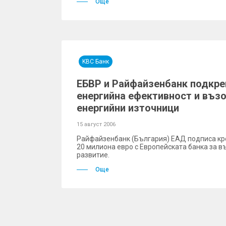
Още
KBC Банк
ЕБВР и Райфайзенбанк подкре
енергийна ефективност и въз
енергийни източници
15 август 2006
Райфайзенбанк (България) ЕАД подписа кр
20 милиона евро с Европейската банка за в
развитие.
Още