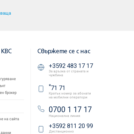
дваща
 KBC
Свържете се с нас
+3592 483 17 17
За връзка от страната и
чужбина
гуряване
*
ънт
71 71
ен брокер
Кратък номер за абонати
на мобилни оператори
и
0700 1 17 17
Национална линия
не на сайта
+3592 811 20 99
Дистанционно
 данни