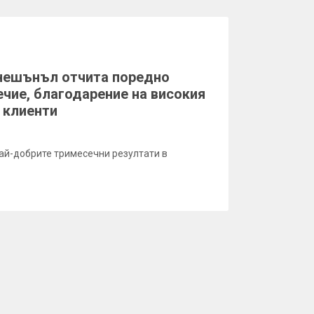
нешънъл отчита поредно
чие, благодарение на високия
с клиенти
ай-добрите тримесечни резултати в