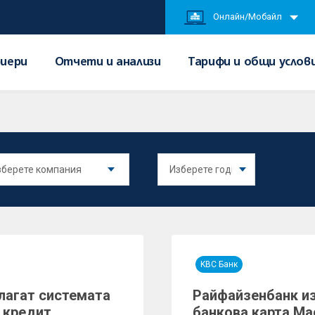
Онлайн/Мобайл
иери
Отчети и анализи
Тарифи и общи услов
KBC Банк
лагат системата
Райфайзенбанк и
 кредит
банкова карта Ма