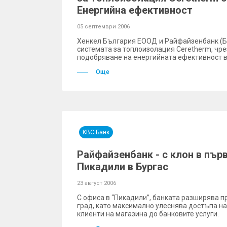
Енергийна ефективност
05 септември 2006
Хенкел България ЕООД и Райфайзенбанк (
системата за топлоизолация Ceretherm, чре
подобряване на енергийната ефективност в
Още
KBC Банк
Райфайзенбанк - с клон в пър
Пикадили в Бургас
23 август 2006
С офиса в “Пикадили”, банката разширява п
град, като максимално улеснява достъпа на
клиенти на магазина до банковите услуги.