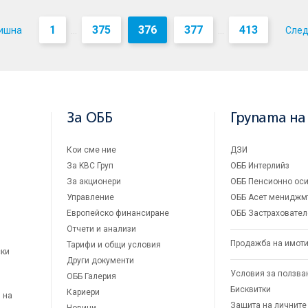
1
375
376
377
413
ишна
Сле
...
...
За ОББ
Групата на
Кои сме ние
ДЗИ
За KBC Груп
ОББ Интерлийз
За акционери
ОББ Пенсионно оси
Управление
ОББ Асет мениджм
Европейско финансиране
ОББ Застраховател
Отчети и анализи
Продажба на имот
Тарифи и общи условия
ски
Други документи
Условия за ползва
ОББ Галерия
Бисквитки
Кариери
 на
Защита на личните