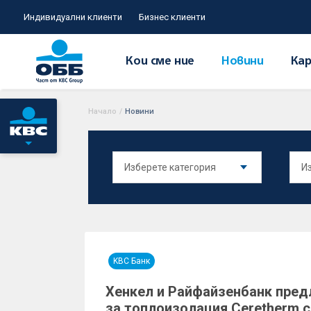
Индивидуални клиенти
Бизнес клиенти
Кои сме ние
Новини
Кар
Начало
/
Новини
KBC Банк
Хенкел и Райфайзенбанк пред
за топлоизолация Ceretherm с