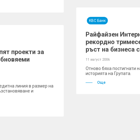
KBC Банк
Райфайзен Интер
рекордно тримесе
ръст на бизнеса 
пят проекти за
обновяеми
11 август 2006
Отново бяха постигнати н
историята на Групата.
Още
едитна линия в размер на
ъзстановяване и