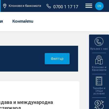
Клонове и банкомати
0700 1 17 17
EN
ия
Контакти
Връзка с нас
Филтър
Клонове и
банкомати
Тарифи и
общи
условия
здава и международна
стеркард