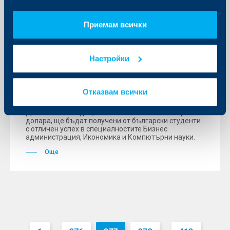
Приемам всички
KBC Банк
Райфайзенбанк отпуска стипендии
Настройки
на студенти от Американския
университет в България
Отказвам всички
06 юли 2006
Десетте стипендии, всяка от които по 2 500 щатски
долара, ще бъдат получени от български студенти
с отличен успех в специалностите Бизнес
администрация, Икономика и Компютърни науки.
Още