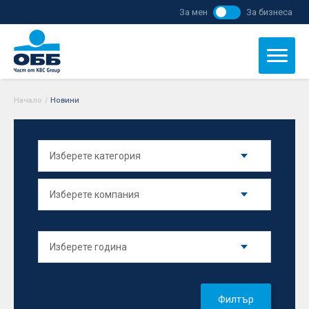
За мен
За бизнеса
Начало
/
Новини
Филтър