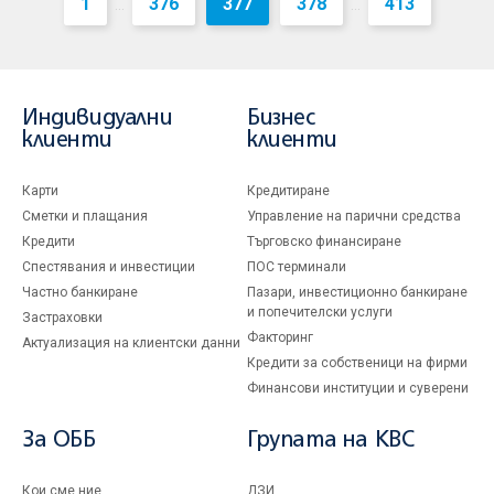
1
376
377
378
413
...
...
Индивидуални
Бизнес
клиенти
клиенти
Карти
Кредитиране
Сметки и плащания
Управление на парични средства
Кредити
Търговско финансиране
Спестявания и инвестиции
ПОС терминали
Частно банкиране
Пазари, инвестиционно банкиране
и попечителски услуги
Застраховки
Факторинг
Актуализация на клиентски данни
Кредити за собственици на фирми
Финансови институции и суверени
За ОББ
Групата на KBC
Кои сме ние
ДЗИ