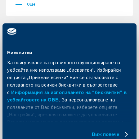
Още
KBC Банк
Бисквитки
Райфайзенбанк (България) – “Най-
добра банка на облигационния
За осигуряване на правилното функциониране на
пазар в България”
уебсайта ние използваме „бисквитки“. Избирайки
опцията „Приемам всички“ Вие се съгласявате с
31 юли 2006
ползването на всички бисквитки в съответствие
За втора поредна година престижното британско
с
Информация за използването на “бисквитки” в
финансово списание Euromoney определи
Райфайзен Интернешънъл Банк-Холдинг АГ и
уебсайтовете на ОББ
. За персонализиране на
нейната компания–майка Райфайзен Централбанк
ползваните от Вас бисквитки, изберете опцията
Австрия АГ (РЦБ) за “Най- добра банка в Централна
и Източна Европа”.
„Настройки“, чрез която можете да управлявате
Вашите индивидуални предпочитания за ползвани
Още
бисквитки.
Виж повече