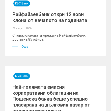
KBC Банк
Райфайзенбанк откри 12 нови
клона от началото на годината
08 август 2006
С това, клоновата мрежа на Райфайзенбанк
достигна 85 офиса.
Още
KBC Банк
Най-голямата емисия
корпоративни облигации на
Пощенска банка беше успешно
пласирана на дълговия пазар от
водещия мениджър