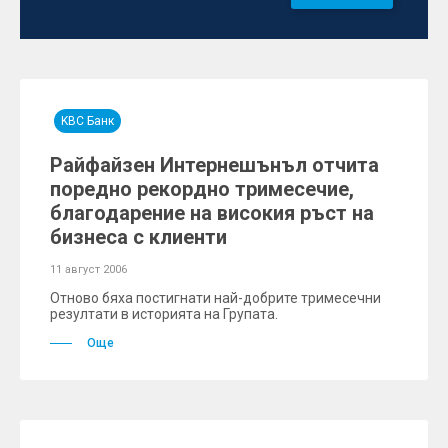
KBC Банк
Райфайзен Интернешънъл отчита
поредно рекордно тримесечие,
благодарение на високия ръст на
бизнеса с клиенти
11 август 2006
Отново бяха постигнати най-добрите тримесечни
резултати в историята на Групата.
Още