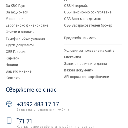
За KBC Груп
ОББ Интерлийз
За акционери
ОББ Пенсионно осигуряване
Управление
ОББ Асет мениджмънт
Европейско финансиране
ОББ Застрахователен брокер
Отчети и анализи
Продажба на имоти
Тарифи и общи условия
Други документи
Условия за ползване на сайта
ОББ Галерия
Бисквитки
Кариери
Защита на личните данни
Новини
Важни документи
Вашето мнение
API портал за разработчици
Контакти
Свържете се с нас
+3592 483 17 17
За връзка от страната и чужбина
*
71 71
Кратък номер за абонати на мобилни оператори