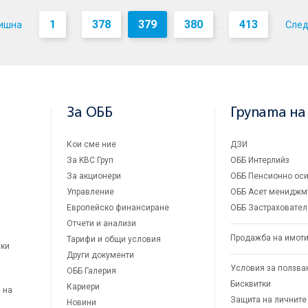
1
378
379
380
413
ишна
Сле
...
...
За ОББ
Групата на
Кои сме ние
ДЗИ
За KBC Груп
ОББ Интерлийз
За акционери
ОББ Пенсионно оси
Управление
ОББ Асет мениджм
Европейско финансиране
ОББ Застраховател
Отчети и анализи
Продажба на имот
Тарифи и общи условия
ски
Други документи
Условия за ползва
ОББ Галерия
Бисквитки
Кариери
 на
Защита на личните
Новини