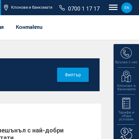
Клонове и банкомати
0700 1 17 17
EN
ия
Контакти
Връзка с нас
Филтър
Клонове и
банкомати
Тарифи и
общи
условия
нешънъл с най-добри
лтати