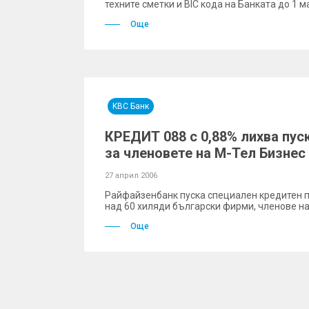
техните сметки и BIC кода на Банката до 1 м
Още
KBC Банк
КРЕДИТ 088 с 0,88% лихва пу
за членовете на М-Тел Бизнес
27 април 2006
Райфайзенбанк пуска специален кредитен 
над 60 хиляди български фирми, членове на
Още