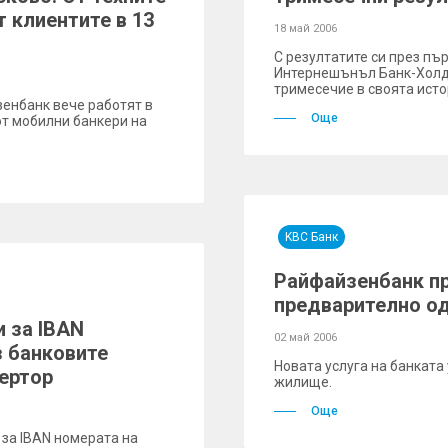
т клиентите в 13
18 май 2006
С резултатите си през пъ
Интернешънъл Банк-Холди
тримесечие в своята исто
енбанк вече работят в
Още
от мобилни банкери на
KBC Банк
Райфайзенбанк пр
предварително о
 за IBAN
02 май 2006
з банковите
Новата услуга на банката
вертор
жилище.
Още
за IBAN номерата на