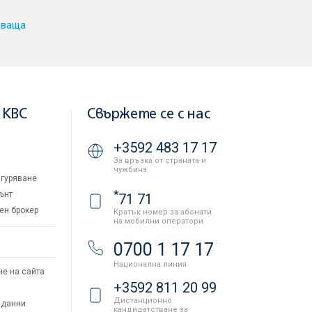
дваща
 KBC
Свържете се с нас
+3592 483 17 17
За връзка от страната и
чужбина
гуряване
*
ънт
71 71
ен брокер
Кратък номер за абонати
на мобилни оператори
и
0700 1 17 17
Национална линия
не на сайта
+3592 811 20 99
Дистанционно
 данни
кандидатстване за