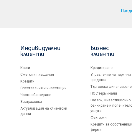
Пред
Индивидуални
Бизнес
клиенти
клиенти
Карти
Кредитиране
Сметки и плащания
Управление на парични
средства
Кредити
Търговско финансиране
Спестявания и инвестиции
ПОС терминали
Частно банкиране
Пазари, инвестиционно
Застраховки
банкиране и попечител
Актуализация на клиентски
услуги
данни
Факторинг
Кредити за собственици
фирми