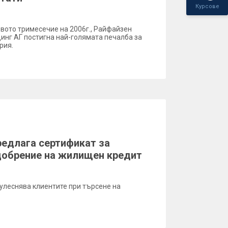
Курсове
рвото тримесечие на 2006г., Райфайзен
нг АГ постигна най-голямата печалба за
рия.
едлага сертификат за
добрение на жилищен кредит
 улеснява клиентите при търсене на