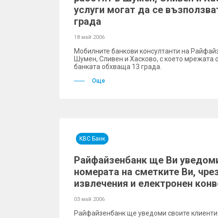
услуги могат да се възползва
града
18 май 2006
Мобилните банкови консултанти на Райфайз
Шумен, Сливен и Хасково, с което мрежата 
банката обхваща 13 града.
Още
KBC Банк
Райфайзенбанк ще Ви уведоми
номерата на сметките Ви, чре
извлечения и електронен кон
03 май 2006
Райфайзенбанк ще уведоми своите клиенти 