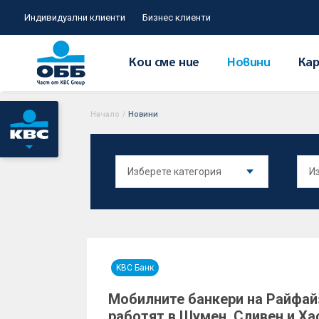
Индивидуални клиенти
Бизнес клиенти
Кои сме ние
Новини
Кар
Начало
/
Новини
KBC Банк
Мобилните банкери на Райфай
работят в Шумен, Сливен и Ха