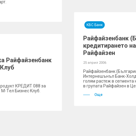
арт.
KBC Банк
Райфайзенбанк (Б
кредитирането на
Райфайзен
ска Райфайзенбанк
25 април 2006
 Клуб
Райфайзенбанк (България
Интернешънъл Банк-Холди
голям растеж в сегмента 
продукт КРЕДИТ 088 за
в групата Райфайзен в Це
 М-Tел Бизнес Kлуб.
Още