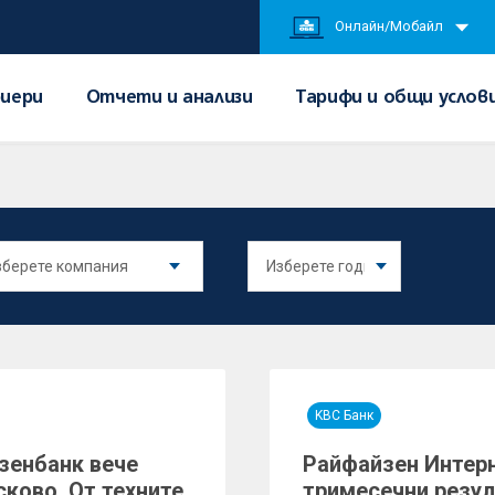
Онлайн/Мобайл
иери
Отчети и анализи
Тарифи и общи услов
KBC Банк
зенбанк вече
Райфайзен Интер
сково. От техните
тримесечни резу