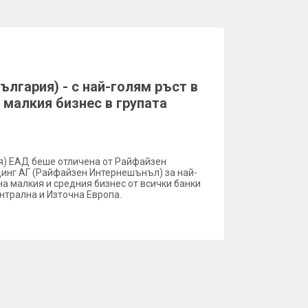
ългария) - с най-голям ръст в
 малкия бизнес в групата
) ЕАД беше отличена от Райфайзен
нг АГ (Райфайзен Интернешънъл) за най-
на малкия и средния бизнес от всички банки
нтрална и Източна Европа.