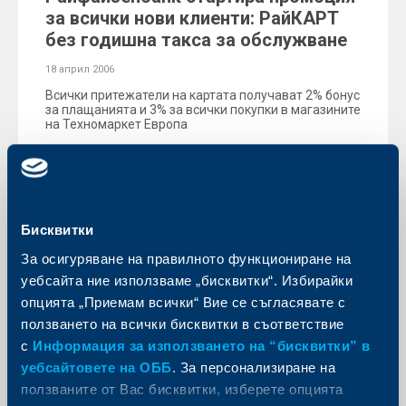
за всички нови клиенти: РайКАРТ
без годишна такса за обслужване
18 април 2006
Всички притежатели на картата получават 2% бонус
за плащанията и 3% за всички покупки в магазините
на Техномаркет Европа
Още
Бисквитки
За осигуряване на правилното функциониране на
KBC Банк
уебсайта ние използваме „бисквитки“. Избирайки
Райфайзенбанк (България) ЕАД с
опцията „Приемам всички“ Вие се съгласявате с
82% ръст на печалбата след
ползването на всички бисквитки в съответствие
данъчно облагане, 600 работни
с
Информация за използването на “бисквитки” в
места и 23 офиса, открити през
уебсайтовете на ОББ
. За персонализиране на
2005 г.
ползваните от Вас бисквитки, изберете опцията