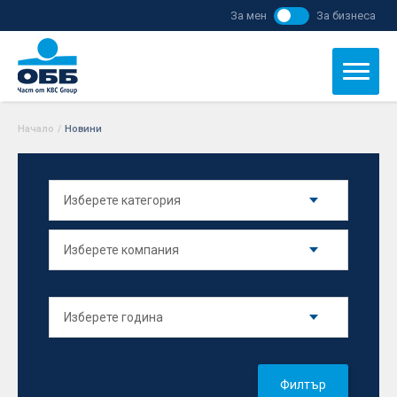
За мен
За бизнеса
Начало
/
Новини
Филтър