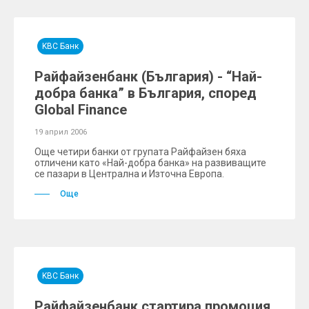
KBC Банк
Райфайзенбанк (България) - “Най-
добра банка” в България, според
Global Finance
19 април 2006
Още четири банки от групата Райфайзен бяха
отличени като «Най-добра банка» на развиващите
се пазари в Централна и Източна Европа.
Още
KBC Банк
Райфайзенбанк стартира промоция