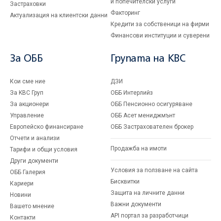
и попечителски услуги
Застраховки
Факторинг
Актуализация на клиентски данни
Кредити за собственици на фирми
Финансови институции и суверени
За ОББ
Групата на KBC
Кои сме ние
ДЗИ
За KBC Груп
ОББ Интерлийз
За акционери
ОББ Пенсионно осигуряване
Управление
ОББ Асет мениджмънт
Европейско финансиране
ОББ Застрахователен брокер
Отчети и анализи
Продажба на имоти
Тарифи и общи условия
Други документи
Условия за ползване на сайта
ОББ Галерия
Бисквитки
Кариери
Защита на личните данни
Новини
Важни документи
Вашето мнение
API портал за разработчици
Контакти