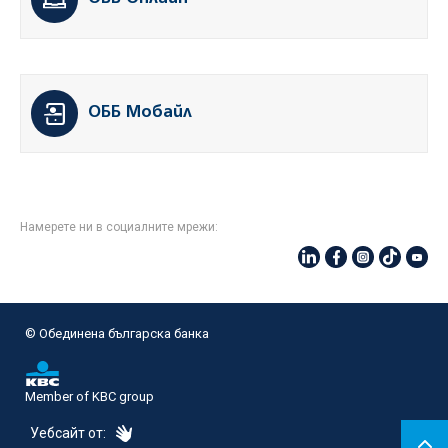
ОББ Мобайл
Намерете ни в социалните мрежи:
© Oбединена българска банка
Member of KBC group
eDesign
Уебсайт от: