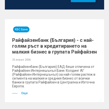
KBC Банк
Райфайзенбанк (България) - с най-
голям ръст в кредитирането на
малкия бизнес в групата Райфайзен
25 април 2006
Райфайзенбанк (България) ЕАД беше отличена от
Райфайзен Интернешънъл Банк-Холдинг АГ
(Райфайзен Интернешънъл) за най-голям растеж в
сегмента на малкия и средния бизнес от всички
банки в групата Райфайзен в Централна и Източна
Европа.
Още