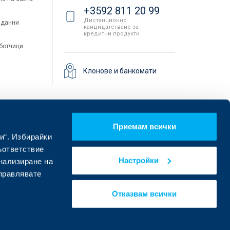
+3592 811 20 99
Дистанционно
 данни
кандидатстване за
кредитни продукти
аботчици
Клонове и банкомати
Приемам всички
и“. Избирайки
ъответствие
Настройки
онализиране на
управлявате
Намерете ни в социалните мрежи:
Отказвам всички
eDesign
Уебсайт от: