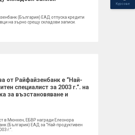
Курсове
айзенбанк (България) ЕАД отпуска кредити
вци на зърно срещу складови записи.
а от Райфайзенбанк е “Най-
тен специалист за 2003 г.”. на
ка за възстановяване и
ст в Мюнхен, ЕБВР награди Елеонора
нк (България) ЕАД за “Най-продуктивен
03 г.”.