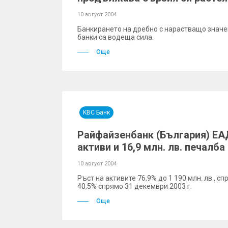
10 август 2004
Банкирането на дребно с нарастващо знач
банки са водеща сила.
Още
KBC Банк
Райфайзенбанк (България) ЕАД 
активи и 16,9 млн. лв. печалб
10 август 2004
Ръст на активите 76,9% до 1 190 млн. лв., сп
40,5% спрямо 31 декември 2003 г.
Още