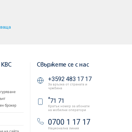
дваща
 KBC
Свържете се с нас
+3592 483 17 17
За връзка от страната и
чужбина
гуряване
*
ънт
71 71
ен брокер
Кратък номер за абонати
на мобилни оператори
и
0700 1 17 17
Национална линия
не на сайта