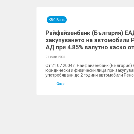
KBC Банк
Райфайзенбанк (България) ЕА
закупуването на автомобили 
АД при 4.85% валутно каско о
21 юли 2004
От 21.07.2004 г. Райфайзенбанк (България
юридически и физически лица при закупува
употребявани до 2 години автомобили Рено
Още