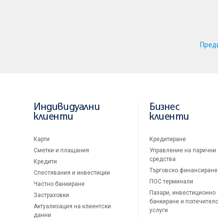
Пред
Индивидуални
Бизнес
клиенти
клиенти
Карти
Кредитиране
Сметки и плащания
Управление на парични
средства
Кредити
Търговско финансиране
Спестявания и инвестиции
ПОС терминали
Частно банкиране
Пазари, инвестиционно
Застраховки
банкиране и попечител
Актуализация на клиентски
услуги
данни