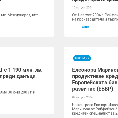
10 август 2004
ение. Международните
От 1 август 2004 г. Райф
на производители и търго
Още
KBC Банк
с 1 190 млн. лв.
Елеонора Маринов
а преди данъци
продуктивен креди
Европейската бан
развитие (ЕБВР)
рямо 30 юни 2003 г. и
02 август 2004
На конгреса Експорт Инве
Маринова от Райфайзенба
кредитен специалист за 20