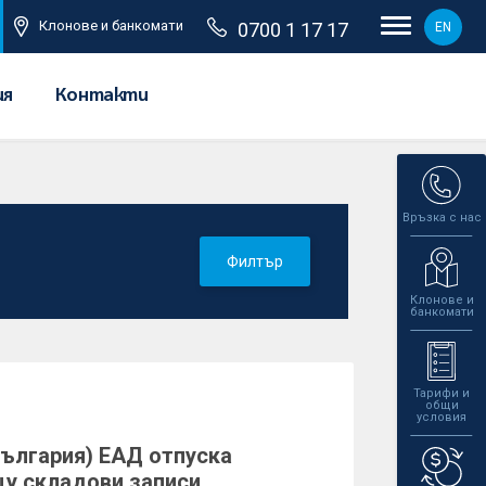
Клонове и банкомати
0700 1 17 17
EN
ия
Контакти
Връзка с нас
Филтър
Клонове и
банкомати
Тарифи и
общи
условия
ългария) ЕАД отпуска
щу складови записи