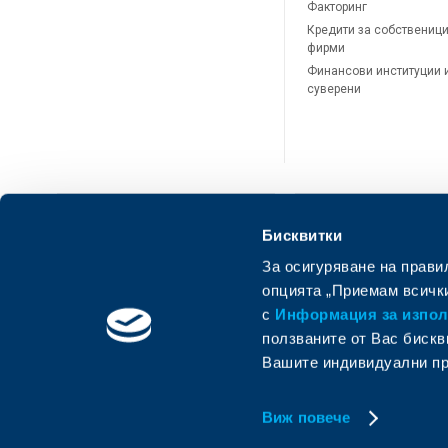
Факторинг
Кредити за собственици
фирми
Финансови институции 
суверени
Бисквитки
За осигуряване на прави
ОББ Онлайн
ОББ Мобай
опцията „Приемам всички
с
Информация за използ
ползваните от Вас бискв
Вашите индивидуални пр
Виж повече
© Oбединена българска банка
Member of KBC group