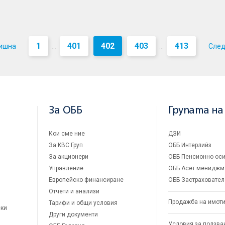
1
401
402
403
413
ишна
Сле
...
...
За ОББ
Групата на
Кои сме ние
ДЗИ
За KBC Груп
ОББ Интерлийз
За акционери
ОББ Пенсионно оси
Управление
ОББ Асет мениджм
Европейско финансиране
ОББ Застраховател
Отчети и анализи
Продажба на имот
Тарифи и общи условия
ски
Други документи
Условия за ползва