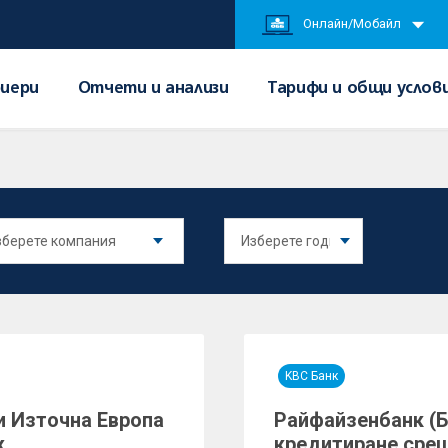
Онлайн/Мобайл
иери
Отчети и анализи
Тарифи и общи услов
KBC Банк
и Източна Европа
Райфайзенбанк (Б
ж
кредитиране сре