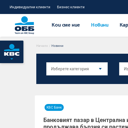
Индивидуални клиенти
Бизнес клиенти
Кои сме ние
Новини
Кар
Начало
/
Новини
KBC Банк
Банковият пазар в Централна 
продължава бързия си расте