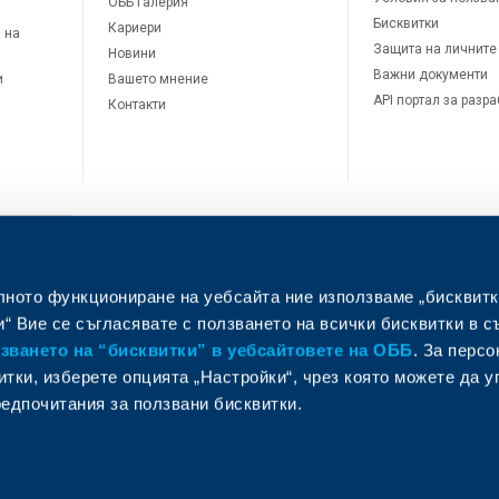
ОББ Галерия
Бисквитки
Кариери
 на
Защита на личните
Новини
Важни документи
и
Вашето мнение
API портал за разр
Контакти
лното функциониране на уебсайта ние използваме „бисквитк
л
“ Вие се съгласявате с ползването на всички бисквитки в с
ването на “бисквитки” в уебсайтовете на ОББ
. За перс
итки, изберете опцията „Настройки“, чрез която можете да 
едпочитания за ползвани бисквитки.