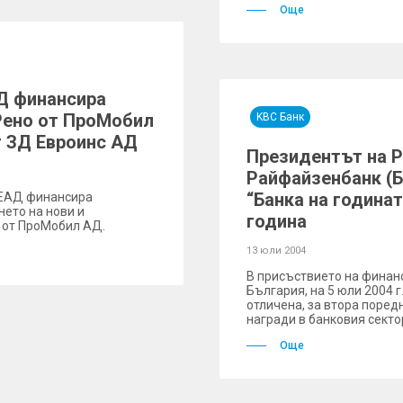
Още
Д финансира
Рено от ПроМобил
KBC Банк
т ЗД Евроинс АД
Президентът на Р
Райфайзенбанк (Б
“Банка на годинат
) ЕАД финансира
нето на нови и
година
 от ПроМобил АД.
13 юли 2004
В присъствието на финанс
България, на 5 юли 2004 
отличена, за втора поред
награди в банковия сектор
Още