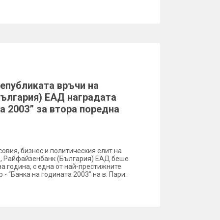
епубликата връчи на
ългария) ЕАД наградата
а 2003” за втора поредна
овия, бизнес и политическия елит на
г., Райфайзенбанк (България) ЕАД беше
на година, с една от най-престижните
 - “Банка на годината 2003” на в. Пари.