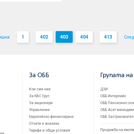
1
402
403
404
413
ишна
Сле
...
...
За ОББ
Групата на
Кои сме ние
ДЗИ
За KBC Груп
ОББ Интерлийз
За акционери
ОББ Пенсионно оси
Управление
ОББ Асет мениджм
Европейско финансиране
ОББ Застраховател
Отчети и анализи
Продажба на имот
Тарифи и общи условия
ски