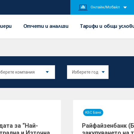
Онлайн/Мобайл
иери
Отчети и анализи
Тарифи и общи услов
KBC Банк
дата за “Най-
Райфайзенбанк (
трална и Източна
закупуването на 