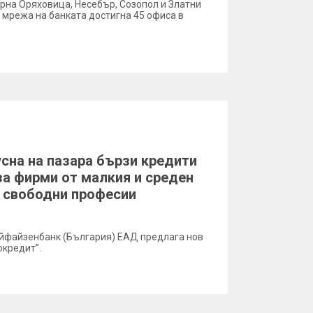
орна Оряховица, Несебър, Созопол и Златни
 мрежа на банката достигна 45 офиса в
сна на пазара бързи кредити
за фирми от малкия и среден
с свободни професии
айфайзенбанк (България) ЕАД предлага нов
окредит”.