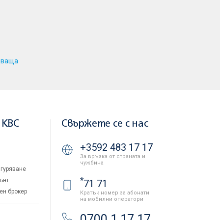
дваща
 KBC
Свържете се с нас
+3592 483 17 17
За връзка от страната и
чужбина
гуряване
*
ънт
71 71
ен брокер
Кратък номер за абонати
на мобилни оператори
и
0700 1 17 17