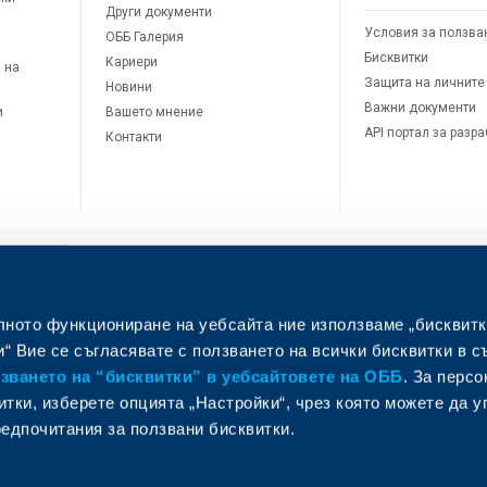
Други документи
Условия за ползва
ОББ Галерия
Бисквитки
Кариери
 на
Защита на личните
Новини
Важни документи
и
Вашето мнение
API портал за разр
Контакти
лното функциониране на уебсайта ние използваме „бисквитк
л
“ Вие се съгласявате с ползването на всички бисквитки в с
ването на “бисквитки” в уебсайтовете на ОББ
. За перс
итки, изберете опцията „Настройки“, чрез която можете да 
едпочитания за ползвани бисквитки.