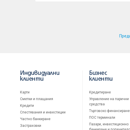
Пред
Индивидуални
Бизнес
клиенти
клиенти
Карти
Кредитиране
Сметки и плащания
Управление на парични
средства
Кредити
Търговско финансиране
Спестявания и инвестиции
ПОС терминали
Частно банкиране
Пазари, инвестиционно
Застраховки
банкиране и попечител