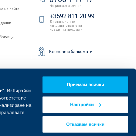
Национална линия
не на сайта
+3592 811 20 99
Дистанционно
 данни
кандидатстване за
кредитни продукти
аботчици
Клонове и банкомати
Приемам всички
и“. Избирайки
ъответствие
Настройки
онализиране на
управлявате
Намерете ни в социалните мрежи:
Отказвам всички
eDesign