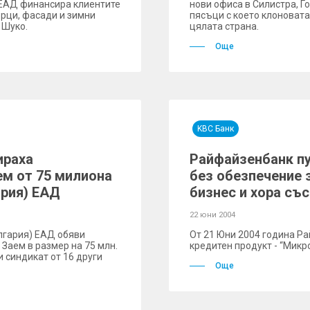
) ЕАД финансира клиентите
нови офиса в Силистра, Г
орци, фасади и зимни
пясъци с което клоновата
 Шуко.
цялата страна.
Още
KBC Банк
ираха
Райфайзенбанк пу
м от 75 милиона
без обезпечение 
ария) ЕАД
бизнес и хора съ
22 юни 2004
ългария) ЕАД обяви
От 21 Юни 2004 година Р
Заем в размер на 75 млн.
кредитен продукт - “Микр
и синдикат от 16 други
Още