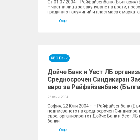
От 01.07.2004 г. Райфайзенбанк (България
– частни лица за закупуване на врати, проз
градини от алуминий и пластмаса с марката
Още
KBC Банк
Дойче Банк и Уест ЛБ организ
Средносрочен Синдикиран Зае
евро за Райфайзенбанк (Бълг
28 юни 2004
София, 22 Юни 2004 г. – Райфайзенбанк (Б
подписването на средносрочен Синдикиран 
евро, организиран от Дойче Банк и Уест ЛБ 
банки.
Още