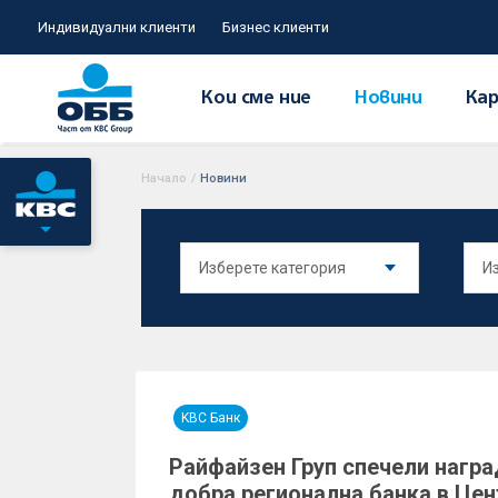
Индивидуални клиенти
Бизнес клиенти
Кои сме ние
Новини
Кар
Начало
/
Новини
KBC Банк
Райфайзен Груп спечели награ
добра регионална банка в Цен