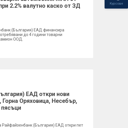
Курсове
ри 2.2% валутно каско от ЗД
зенбанк (България) ЕАД финансира
потребявани до 4 години товарни
камион ООД.
ългария) ЕАД откри нови
, Горна Оряховица, Несебър,
 пясъци
а Райфайзенбанк (България) ЕАД откри пет