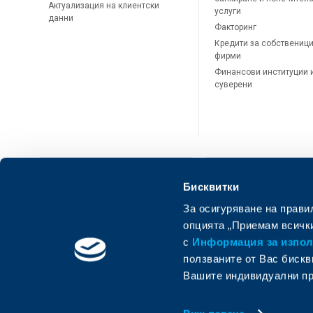
Актуализация на клиентски
услуги
данни
Факторинг
Кредити за собственици
фирми
Финансови институции 
суверени
Бисквитки
За осигуряване на прави
ОББ Онлайн
ОББ Мобай
опцията „Приемам всички
с
Информация за използ
ползваните от Вас бискв
Вашите индивидуални пр