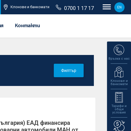
Клонове и банкомати
0700 1 17 17
EN
ия
Контакти
Връзка с нас
Филтър
Клонове и
банкомати
Тарифи и
общи
условия
България) ЕАД финансира
товарни автомобили МАН от