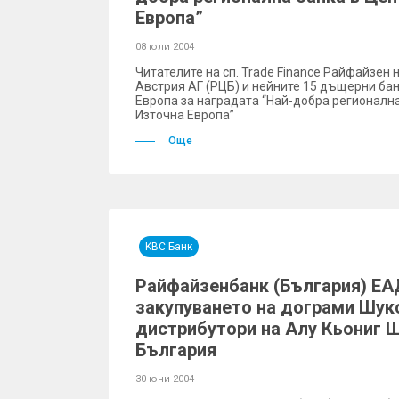
Европа”
08 юли 2004
Читателите на сп. Trade Finance Райфайзен
Австрия АГ (РЦБ) и нейните 15 дъщерни бан
Европа за наградата “Най-добра регионална
Източна Европа”
Още
KBC Банк
Райфайзенбанк (България) ЕА
закупуването на дограми Шук
дистрибутори на Алу Кьониг 
България
30 юни 2004