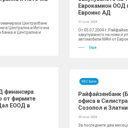
Еврокамион ООД п
Евроинс АД
07 юли 2004
 номинираха Централбанк
ки в Централна и Източна
От 05.07.2004 г. Райфай
 банка в Централна и
закупуването на нови и у
автомобили МАН от Евро
Още
KBC Банк
Д финансира
Райфайзенбанк (Б
о от фирмите
офиса в Силистра
Щал ЕООД в
Созопол и Златни
30 юни 2004
За последните два месец