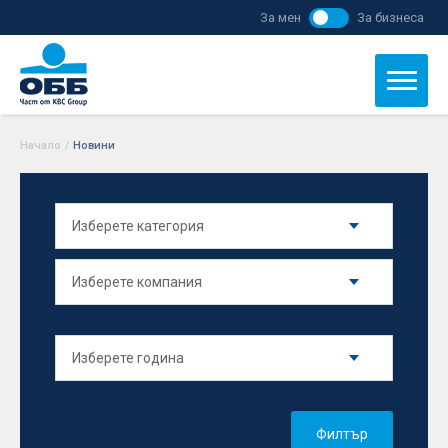
За мен
За бизнеса
Начало
/
Новини
Филтър