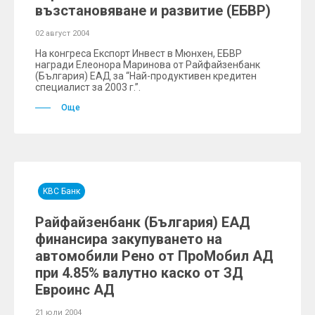
възстановяване и развитие (ЕБВР)
02 август 2004
На конгреса Експорт Инвест в Мюнхен, ЕБВР
награди Елеонора Маринова от Райфайзенбанк
(България) ЕАД за “Най-продуктивен кредитен
специалист за 2003 г.”.
Още
KBC Банк
Райфайзенбанк (България) ЕАД
финансира закупуването на
автомобили Рено от ПроМобил АД
при 4.85% валутно каско от ЗД
Евроинс АД
21 юли 2004