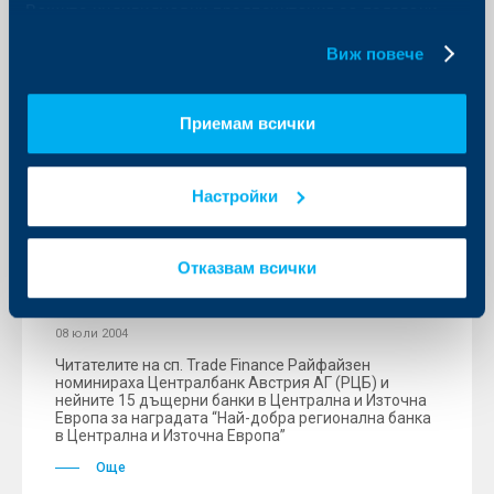
Вашите индивидуални предпочитания за ползвани
награди в банковия сектор - “Банка на годината
2003” на в. Пари.
бисквитки.
Виж повече
Още
Приемам всички
Настройки
KBC Банк
Райфайзен Груп спечели наградата
за “Най-добра регионална банка в
Отказвам всички
Централна и Източна Европа”
08 юли 2004
Читателите на сп. Trade Finance Райфайзен
номинираха Централбанк Австрия АГ (РЦБ) и
нейните 15 дъщерни банки в Централна и Източна
Европа за наградата “Най-добра регионална банка
в Централна и Източна Европа”
Още