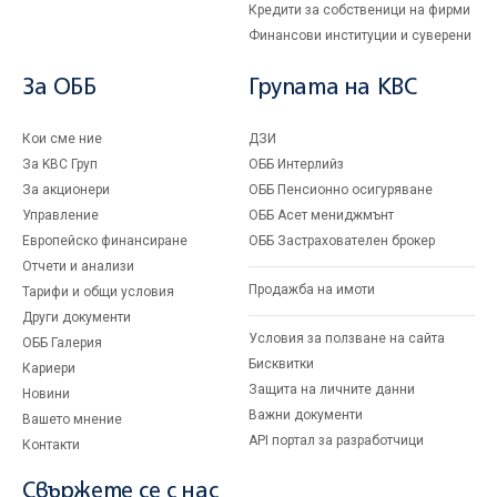
Кредити за собственици на фирми
Финансови институции и суверени
За ОББ
Групата на KBC
Кои сме ние
ДЗИ
За KBC Груп
ОББ Интерлийз
За акционери
ОББ Пенсионно осигуряване
Управление
ОББ Асет мениджмънт
Европейско финансиране
ОББ Застрахователен брокер
Отчети и анализи
Продажба на имоти
Тарифи и общи условия
Други документи
Условия за ползване на сайта
ОББ Галерия
Бисквитки
Кариери
Защита на личните данни
Новини
Важни документи
Вашето мнение
API портал за разработчици
Контакти
Свържете се с нас