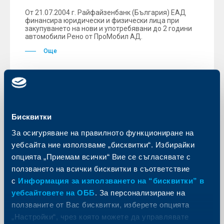
От 21.07.2004 г. Райфайзенбанк (България) ЕАД
финансира юридически и физически лица при
закупуването на нови и употребявани до 2 години
автомобили Рено от ПроМобил АД.
Още
KBC Банк
Бисквитки
Президентът на Републиката връчи
За осигуряване на правилното функциониране на
на Райфайзенбанк (България) ЕАД
уебсайта ние използваме „бисквитки“. Избирайки
наградата “Банка на годината 2003”
опцията „Приемам всички“ Вие се съгласявате с
за втора поредна година
ползването на всички бисквитки в съответствие
с
Информация за използването на “бисквитки” в
13 юли 2004
уебсайтовете на ОББ
. За персонализиране на
В присъствието на финансовия, бизнес и
ползваните от Вас бисквитки, изберете опцията
политическия елит на България, на 5 юли 2004 г.,
Райфайзенбанк (България) ЕАД беше отличена, за
„Настройки“, чрез която можете да управлявате
втора поредна година, с една от най-престижните