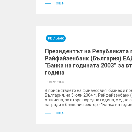
Още
KBC Банк
Президентът на Републиката 
Райфайзенбанк (България) ЕА
“Банка на годината 2003” за в
година
13 юли 2004
В присъствието на финансовия, бизнес и по
България, на 5 юли 2004 г., Райфайзенбанк
отличена, за втора поредна година, с една 
награди в банковия сектор - “Банка на годин
Още