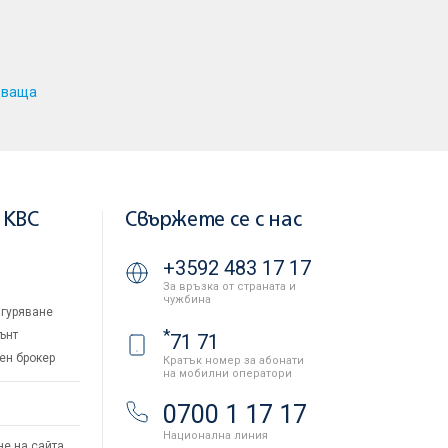
дваща
 KBC
Свържете се с нас
+3592 483 17 17
За връзка от страната и
чужбина
гуряване
*
ънт
71 71
ен брокер
Кратък номер за абонати
на мобилни оператори
и
0700 1 17 17
Национална линия
не на сайта