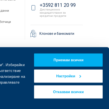
+3592 811 20 99
Дистанционно
 данни
кандидатстване за
кредитни продукти
аботчици
Клонове и банкомати
Приемам всички
и“. Избирайки
ъответствие
Настройки
онализиране на
управлявате
Намерете ни в социалните мрежи:
Отказвам всички
eDesign
Уебсайт от: