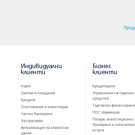
Пред
Индивидуални
Бизнес
клиенти
клиенти
Карти
Кредитиране
Сметки и плащания
Управление на парични
средства
Кредити
Търговско финансиране
Спестявания и инвестиции
ПОС терминали
Частно банкиране
Пазари, инвестиционно
Застраховки
банкиране и попечител
Актуализация на клиентски
услуги
данни