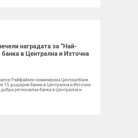
печели наградата за “Най-
 банка в Централна и Източна
Finance Райфайзен номинираха Централбанк
те 15 дъщерни банки в Централна и Източна
-добра регионална банка в Централна и