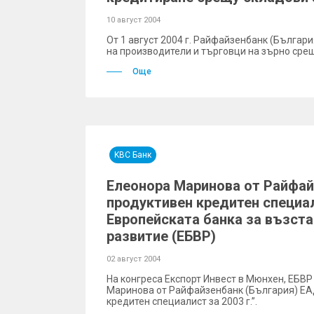
10 август 2004
От 1 август 2004 г. Райфайзенбанк (Българ
на производители и търговци на зърно срещ
Още
KBC Банк
Елеонора Маринова от Райфай
продуктивен кредитен специали
Европейската банка за възста
развитие (ЕБВР)
02 август 2004
На конгреса Експорт Инвест в Мюнхен, ЕБВ
Маринова от Райфайзенбанк (България) ЕА
кредитен специалист за 2003 г.”.