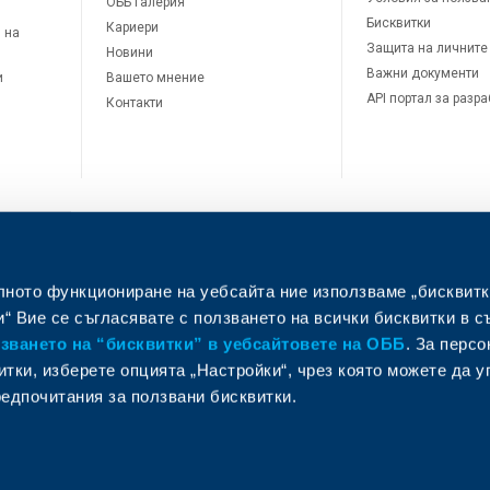
ОББ Галерия
Бисквитки
Кариери
 на
Защита на личните
Новини
Важни документи
и
Вашето мнение
API портал за разр
Контакти
лното функциониране на уебсайта ние използваме „бисквитк
л
“ Вие се съгласявате с ползването на всички бисквитки в с
ването на “бисквитки” в уебсайтовете на ОББ
. За перс
итки, изберете опцията „Настройки“, чрез която можете да 
едпочитания за ползвани бисквитки.