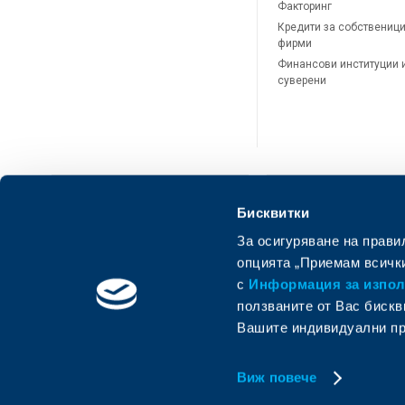
Факторинг
Кредити за собственици
фирми
Финансови институции 
суверени
Бисквитки
За осигуряване на прави
ОББ Онлайн
ОББ Мобай
опцията „Приемам всички
с
Информация за използ
ползваните от Вас бискв
Вашите индивидуални пр
Виж повече
© Oбединена българска банка
Member of KBC group