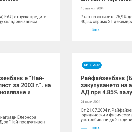
10 август 2004
ия) ЕАД отпуска кредити
Ръст на активите 76,9% до 
у складови записи.
40,5% спрямо 31 декември
Още
KBC Банк
зенбанк е “Най-
Райфайзенбанк (
ст за 2003 г.”. на
закупуването на 
новяване и
АД при 4.85% вал
21 юли 2004
От 21.07.2004 г. Райфай
юридически и физически л
Р награди Елеонора
употребявани до 2 годин
Д за “Най-продуктивен
Още