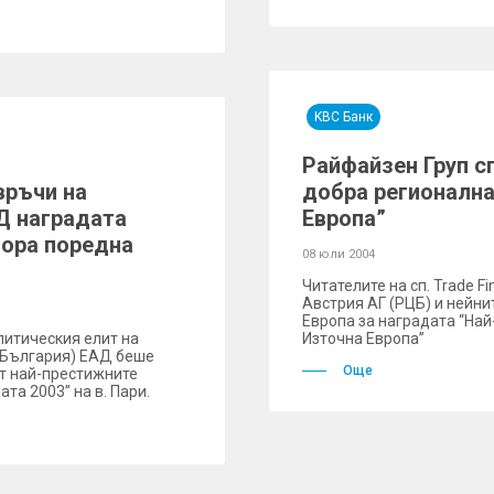
KBC Банк
Райфайзен Груп с
връчи на
добра регионална
Д наградата
Европа”
тора поредна
08 юли 2004
Читателите на сп. Trade 
Австрия АГ (РЦБ) и нейни
Европа за наградата “Най
литическия елит на
Източна Европа”
 (България) ЕАД беше
Още
от най-престижните
ата 2003” на в. Пари.