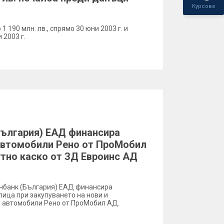
Курсове
1 190 млн. лв., спрямо 30 юни 2003 г. и
 2003 г.
България) ЕАД финансира
автомобили Рено от ПроМобил
утно каско от ЗД Евроинс АД
зенбанк (България) ЕАД финансира
ица при закупуването на нови и
и автомобили Рено от ПроМобил АД.