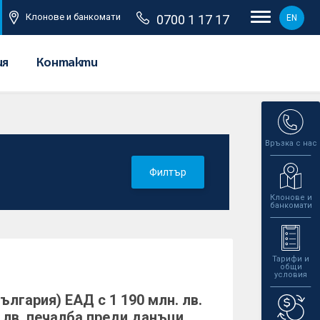
Клонове и банкомати
0700 1 17 17
EN
ия
Контакти
Връзка с нас
Филтър
Клонове и
банкомати
Тарифи и
общи
условия
лгария) ЕАД с 1 190 млн. лв.
. лв. печалба преди данъци