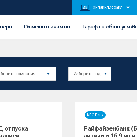
Онлайн/Мобайл
иери
Отчети и анализи
Тарифи и общи услов
KBC Банк
Д отпуска
Райфайзенбанк (Бъ
записи
активи и 16,9 млн