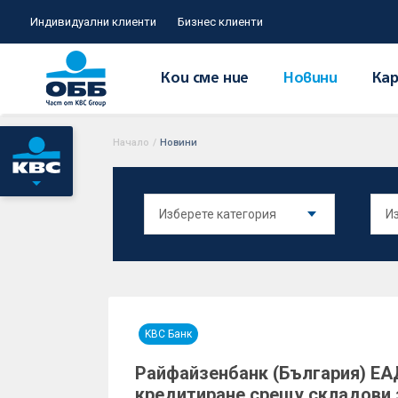
Индивидуални клиенти
Бизнес клиенти
Кои сме ние
Новини
Кар
Начало
/
Новини
KBC Банк
Райфайзенбанк (България) ЕА
кредитиране срещу складови 