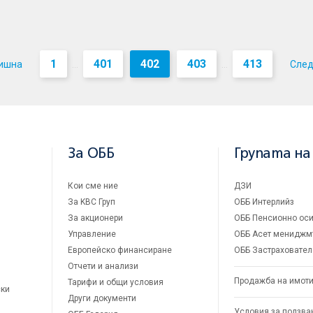
1
401
402
403
413
ишна
Сле
...
...
За ОББ
Групата на
Кои сме ние
ДЗИ
За KBC Груп
ОББ Интерлийз
За акционери
ОББ Пенсионно оси
Управление
ОББ Асет мениджм
Европейско финансиране
ОББ Застраховател
Отчети и анализи
Продажба на имот
Тарифи и общи условия
ски
Други документи
Условия за ползва