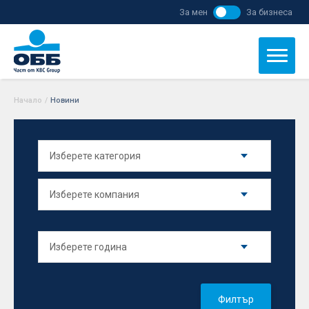
За мен
За бизнеса
Начало
/
Новини
Филтър