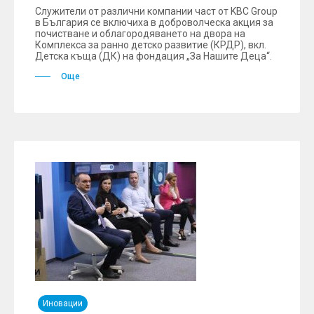
Служители от различни компании част от KBC Group
в България се включиха в доброволческа акция за
почистване и облагородяването на двора на
Комплекса за ранно детско развитие (КРДР), вкл.
Детска къща (ДК) на фондация „За Нашите Деца“.
Още
Иновации