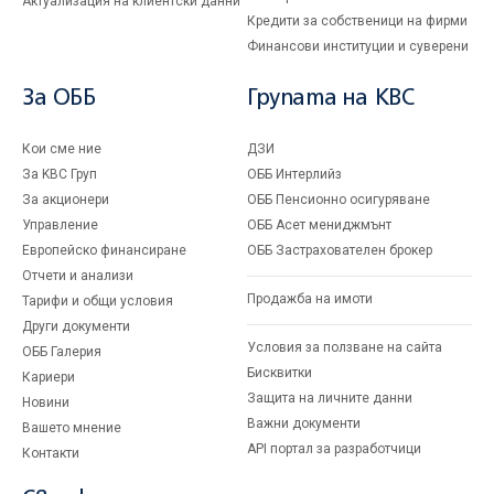
Актуализация на клиентски данни
Кредити за собственици на фирми
Финансови институции и суверени
За ОББ
Групата на KBC
Кои сме ние
ДЗИ
За KBC Груп
ОББ Интерлийз
За акционери
ОББ Пенсионно осигуряване
Управление
ОББ Асет мениджмънт
Европейско финансиране
ОББ Застрахователен брокер
Отчети и анализи
Продажба на имоти
Тарифи и общи условия
Други документи
Условия за ползване на сайта
ОББ Галерия
Бисквитки
Кариери
Защита на личните данни
Новини
Важни документи
Вашето мнение
API портал за разработчици
Контакти