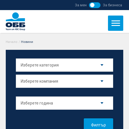
За мен
За бизнеса
Начало
/
Новини
Филтър