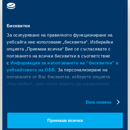
Съобщения за клиенти
Съобщение до инвеститорите в
Бисквитки
Optimum Fund Enhanced Intelligence
За осигуряване на правилното функциониране на
Global Allocation
уебсайта ние използваме „бисквитки“. Избирайки
27 май 2025
опцията „Приемам всички“ Вие се съгласявате с
ползването на всички бисквитки в съответствие
Проспектът и основният информационен документ
на подфонда Enhanced Intelligence Global Allocation
с
Информация за използването на “бисквитки” в
на Optimum Fund ще бъдат изменени на 27 юни
уебсайтовете на ОББ
. За персонализиране на
2025 г.
ползваните от Вас бисквитки, изберете опцията
Още
„Настройки“, чрез която можете да управлявате
Вашите индивидуални предпочитания за ползвани
бисквитки.
Виж повече
Приемам всички