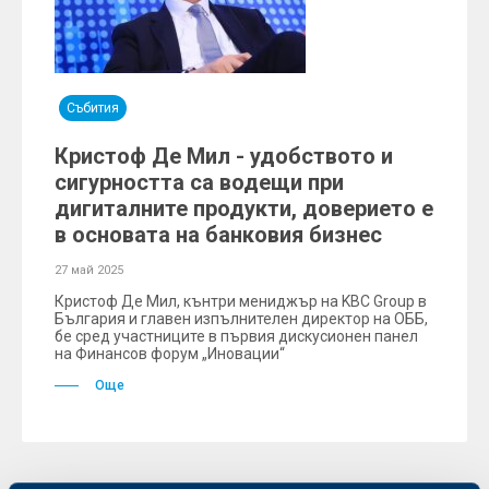
Събития
Кристоф Де Мил - удобството и
сигурността са водещи при
дигиталните продукти, доверието е
в основата на банковия бизнес
27 май 2025
Кристоф Де Мил, кънтри мениджър на KBC Group в
България и главен изпълнителен директор на ОББ,
бе сред участниците в първия дискусионен панел
на Финансов форум „Иновации“
Още