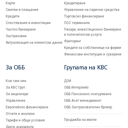
Карти
Кредитиране
Сметки и плащания
Управление на парични средства
Кредити
Търговско финансиране
Спестявания и инвестиции
ПОС терминали
Частно банкиране
Пазари, инвестиционно банкиране
и попечителски услуги
Застраховки
Факторинг
Актуализация на клиентски данни
Кредити за собственици на фирми
Финансови институции и суверени
За ОББ
Групата на KBC
Кои сме ние
ДЗИ
За KBC Груп
ОББ Интерлийз
За акционери
ОББ Пенсионно осигуряване
Управление
ОББ Асет мениджмънт
Европейско финансиране
ОББ Застрахователен брокер
Отчети и анализи
Продажба на имоти
Тарифи и общи условия
Други документи